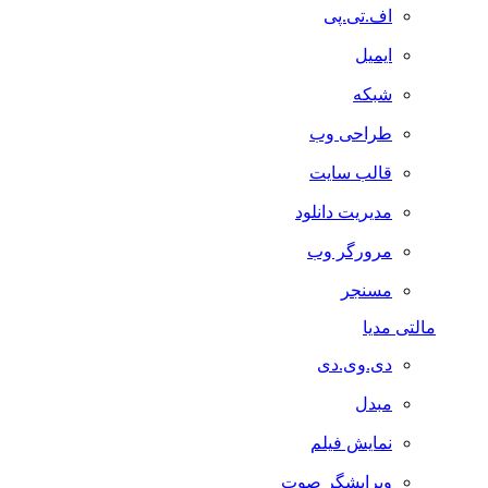
اف.تی.پی
ایمیل
شبکه
طراحی وب
قالب سایت
مدیریت دانلود
مرورگر وب
مسنجر
مالتی مدیا
دی.وی.دی
مبدل
نمایش فیلم
ویرایشگر صوت