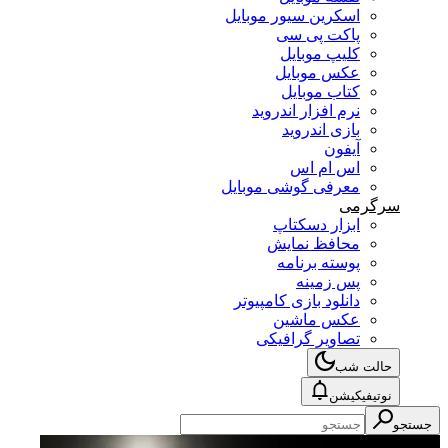
اسکرین سیور موبایل
پاکت پی سی
کلیپ موبایل
عکس موبایل
کتاب موبایل
نرم افزار اندروید
بازی اندروید
آیفون
اس ام اس
معرفی گوشی موبایل
سرگرمی
ابزار دسکتاپ
محافظ نمایش
پوسته برنامه
پس زمینه
دانلود بازی کامپیوتر
عکس ماشین
تصاویر گرافیکی
حالت شب
نوتیفیکیشن
جستجو