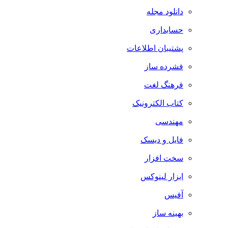
دانلود مجله
حسابداری
پشتیبان اطلاعات
فشرده ساز
فرهنگ لغت
کتاب الکترونیک
مهندسی
فایل و دیسک
سخت افزار
ابزار لینوکس
آفیس
بهینه ساز