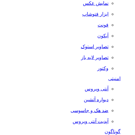
نمایش عکس
ابزار فتوشاپ
فونت
آیکون
تصاویر استوک
تصاویر لایه باز
وکتور
امنیتی
آنتی ویروس
دیواره آتشین
ضد هک و جاسوسی
آپدیت آنتی ویروس
گوناگون