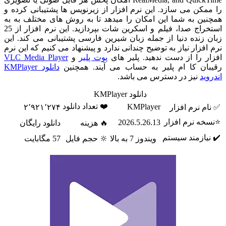
را ممکن می سازد. این نرم افزار از زیرنویس ها پشتیبانی کرده و
همچنین به شما این امکان را میدهد تا به روش های مختلف به به
استخراج صدا، فیلم و اسکرین شات بپردازید. این نرم افزار از 25
زبان زنده دنیا از جمله زبان شیرین فارسی پشتیبانی می کند. این
نرم افزار نیاز به توضیح چندانی ندارد و پیشنهاد می کنیم که این نرم
افزار را از دست ندهید. پلیر های
پوت پلیر
و
VLC Media Player
رقیبان کا ام پلیر به حساب می آیند. همچنین
دانلود KMPlayer
اندروید
نیز در دسترس می باشد.
دانلود KMPlayer
❤️ تعداد دانلود
KMPlayer
✅ نام نرم افزار
۲٬۹۲۱٬۲۷۴
⭐نسخه نرم افزار
2026.5.26.13
🔥 هزینه
دانلود رایگان
✔️ نیازمند سیستم
ویندوز 7 به بالا
🔆 حجم فایل
57 مگابایت