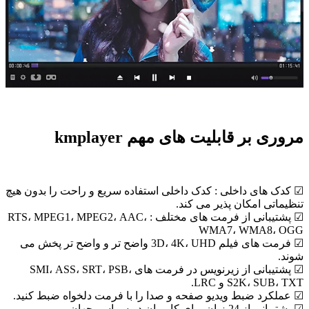
مروری بر قابلیت های مهم kmplayer
☑ کدک های داخلی : کدک داخلی استفاده سریع و راحت را بدون هیچ
تنظیماتی امکان پذیر می کند.
☑ پشتیبانی از فرمت های مختلف : RTS، MPEG1، MPEG2، AAC،
WMA7، WMA8، OGG
☑ فرمت های فیلم 3D، 4K، UHD واضح تر و واضح تر پخش می
شوند.
☑ پشتیبانی از زیرنویس در فرمت های SMI، ASS، SRT، PSB،
S2K، SUB، TXT و LRC.
☑ عملکرد ضبط ویدیو صفحه و صدا را با فرمت دلخواه ضبط کنید.
☑ پشتیبانی از 24 زبان برای کاربران در سراسر جهان.