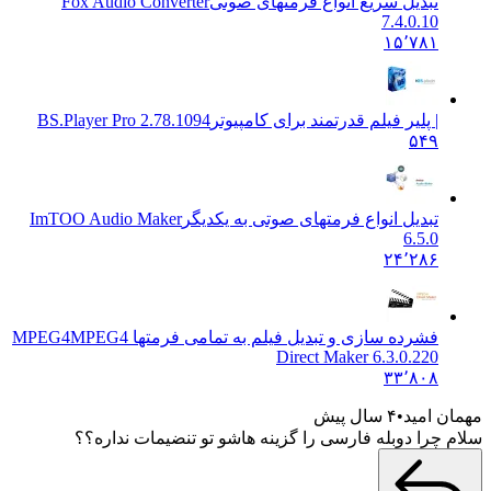
تبدیل سریع انواع فرمتهای صوتی
Fox Audio Converter
7.4.0.10
۱۵٬۷۸۱
| پلیر فیلم قدرتمند برای کامپیوتر
BS.Player Pro 2.78.1094
۵۴۹
تبدیل انواع فرمتهای صوتی به یکدیگر
ImTOO Audio Maker
6.5.0
۲۴٬۲۸۶
فشرده سازی و تبدیل فیلم به تمامی فرمتها MPEG4
MPEG4
Direct Maker 6.3.0.220
۳۳٬۸۰۸
مهمان امید
۴ سال پیش
سلام چرا دوبله فارسی را گزینه هاشو تو تنضیمات نداره؟؟