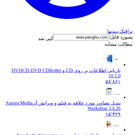
ترافیک نیم‌بها
پسورد فایل:
کپی شد
مطالب مشابه
بازیابی اطلاعات بر روي CD و DVD
CD DVD CDRoller
10.1.0
۵۸٬۸۶۱
تبدیل تصاویر مورد علاقه به فیلم و ویرایش آن
Aurora Media
Workshop 3.4.26
۱۵٬۳۲۹