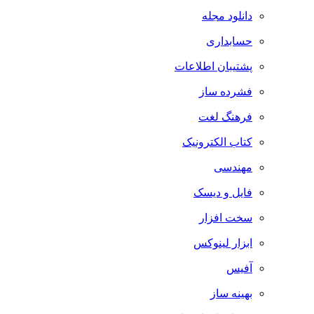
دانلود مجله
حسابداری
پشتیبان اطلاعات
فشرده ساز
فرهنگ لغت
کتاب الکترونیک
مهندسی
فایل و دیسک
سخت افزار
ابزار لینوکس
آفیس
بهینه ساز