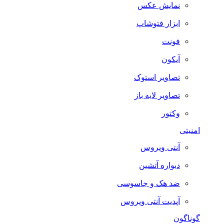
نمایش عکس
ابزار فتوشاپ
فونت
آیکون
تصاویر استوک
تصاویر لایه باز
وکتور
امنیتی
آنتی ویروس
دیواره آتشین
ضد هک و جاسوسی
آپدیت آنتی ویروس
گوناگون