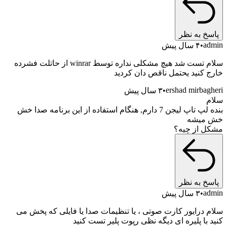
پاسخ به نظر
admin
۴ سال پیش
سلام تست شد هیچ مشکلی نداره توسط winrar از حاتلت فشرده
خارج کنید یحتمل ناقص دان کردید
ershad mirbagheri
۳ سال پیش
سلام
بنده لپ تاپ لیجن 7 دارم, هنگام استفاده از این برنامه صدا خش
خش میشه
مشکل از چیه؟
پاسخ به نظر
admin
۳ سال پیش
سلام درایور کارت صوتی ، یا تنظیمات صدا یا فایلی که پخش می
کنید با پلیره ای دیگه نظی رپوت پلیر تست کنید