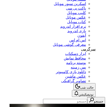
اسکرین سیور موبایل
پاکت پی سی
کلیپ موبایل
عکس موبایل
کتاب موبایل
نرم افزار اندروید
بازی اندروید
آیفون
اس ام اس
معرفی گوشی موبایل
سرگرمی
ابزار دسکتاپ
محافظ نمایش
پوسته برنامه
پس زمینه
دانلود بازی کامپیوتر
عکس ماشین
تصاویر گرافیکی
حالت شب
نوتیفیکیشن
جستجو