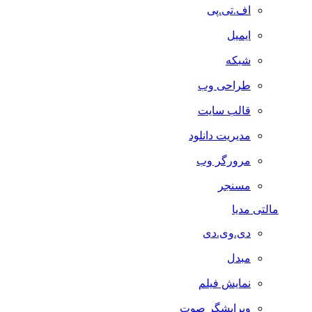
اف.تی.پی
ایمیل
شبکه
طراحی وب
قالب سایت
مدیریت دانلود
مرورگر وب
مسنجر
مالتی مدیا
دی.وی.دی
مبدل
نمایش فیلم
ویرایشگر صوت