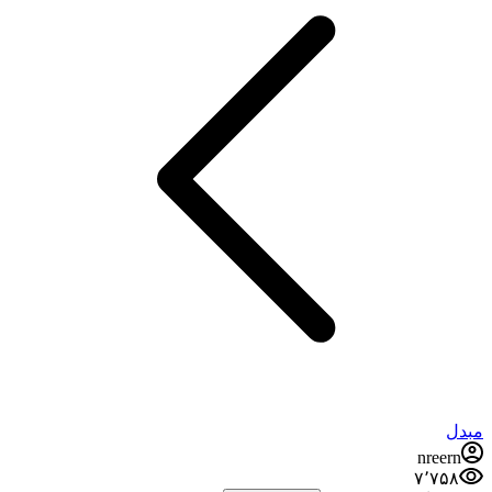
مبدل
nreern
۷٬۷۵۸