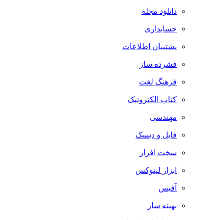
دانلود مجله
حسابداری
پشتیبان اطلاعات
فشرده ساز
فرهنگ لغت
کتاب الکترونیک
مهندسی
فایل و دیسک
سخت افزار
ابزار لینوکس
آفیس
بهینه ساز