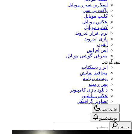
اسکرین سیور موبایل
پاکت پی سی
کلیپ موبایل
عکس موبایل
کتاب موبایل
نرم افزار اندروید
بازی اندروید
آیفون
اس ام اس
معرفی گوشی موبایل
سرگرمی
ابزار دسکتاپ
محافظ نمایش
پوسته برنامه
پس زمینه
دانلود بازی کامپیوتر
عکس ماشین
تصاویر گرافیکی
حالت شب
نوتیفیکیشن
جستجو