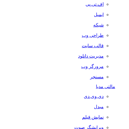
اف.تی.پی
ایمیل
شبکه
طراحی وب
قالب سایت
مدیریت دانلود
مرورگر وب
مسنجر
مالتی مدیا
دی.وی.دی
مبدل
نمایش فیلم
ویرایشگر صوت