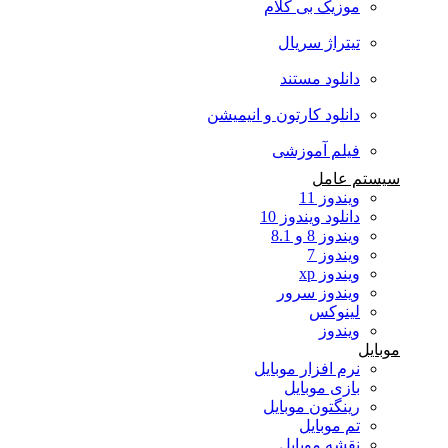
موزیک بی کلام
تیتراژ سریال
دانلود مستند
دانلود کارتون و انیمیشن
فیلم آموزشی
سیستم عامل
ویندوز 11
دانلود ویندوز 10
ویندوز 8 و 8.1
ویندوز 7
ویندوز xp
ویندوز سرور
لینوکس
ویندوز
موبایل
نرم افزار موبایل
بازی موبایل
رینگتون موبایل
تم موبایل
نقشه موبایل