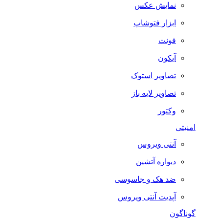
نمایش عکس
ابزار فتوشاپ
فونت
آیکون
تصاویر استوک
تصاویر لایه باز
وکتور
امنیتی
آنتی ویروس
دیواره آتشین
ضد هک و جاسوسی
آپدیت آنتی ویروس
گوناگون