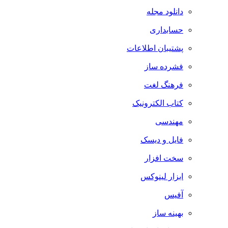
دانلود مجله
حسابداری
پشتیبان اطلاعات
فشرده ساز
فرهنگ لغت
کتاب الکترونیک
مهندسی
فایل و دیسک
سخت افزار
ابزار لینوکس
آفیس
بهینه ساز