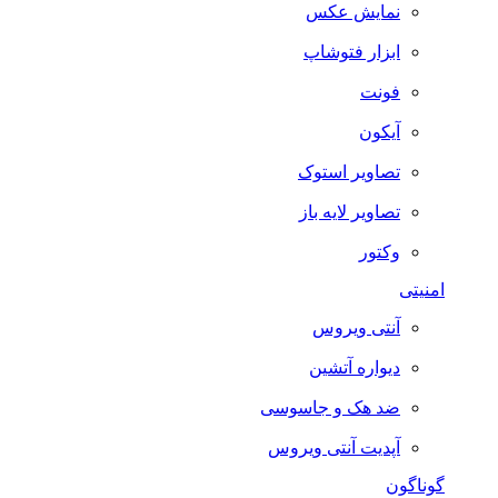
نمایش عکس
ابزار فتوشاپ
فونت
آیکون
تصاویر استوک
تصاویر لایه باز
وکتور
امنیتی
آنتی ویروس
دیواره آتشین
ضد هک و جاسوسی
آپدیت آنتی ویروس
گوناگون