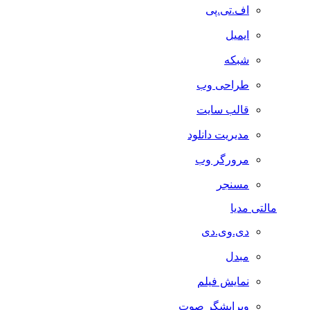
اف.تی.پی
ایمیل
شبکه
طراحی وب
قالب سایت
مدیریت دانلود
مرورگر وب
مسنجر
مالتی مدیا
دی.وی.دی
مبدل
نمایش فیلم
ویرایشگر صوت