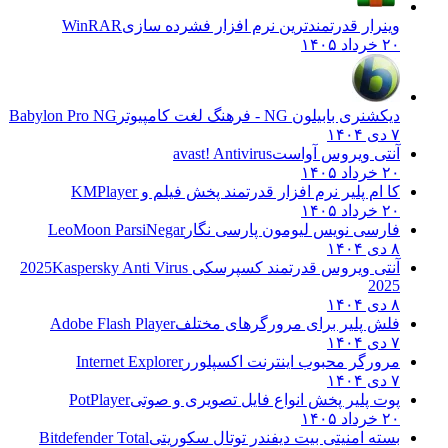
وینرار قدرتمندترین نرم افزار فشرده سازی
WinRAR
۲۰ خرداد ۱۴۰۵
دیکشنری بابیلون NG - فرهنگ لغت کامپیوتر
Babylon Pro NG
۷ دی ۱۴۰۴
آنتی ویروس آواست
avast! Antivirus
۲۰ خرداد ۱۴۰۵
کا ام پلیر نرم افزار قدرتمند پخش فیلم و
KMPlayer
۲۰ خرداد ۱۴۰۵
فارسی نویس لیومون پارسی نگار
LeoMoon ParsiNegar
۸ دی ۱۴۰۴
آنتی ویروس قدرتمند کسپرسکی 2025
Kaspersky Anti Virus
2025
۸ دی ۱۴۰۴
فلش پلیر برای مرورگرهای مختلف
Adobe Flash Player
۷ دی ۱۴۰۴
مرورگر محبوب اینترنت اکسپلورر
Internet Explorer
۷ دی ۱۴۰۴
پوت پلیر پخش انواع فایل تصویری و صوتی
PotPlayer
۲۰ خرداد ۱۴۰۵
بسته امنیتی بیت دیفندر توتال سکوریتی
Bitdefender Total