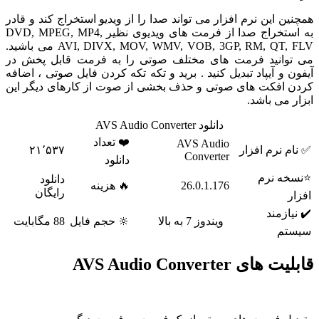
 این نرم افزار می تواند صدا را از ویدیو استخراج کند و قادر
به استخراج صدا از فرمت های ویدیوی نظیر DVD, MPEG, MP4,
AVI, DIVX, MOV, WMV, VOB, 3GP, RM, QT, FLV می باشید.
انید فرمت های مختلف صوتی را به فرمت قابل پخش در
و آیپاد تبدیل کنید . برید و تکه تکه کردن فایل صوتی ، اضافه
افکت های صوتی و حذف بخشی از صوت از کارهای دیگر این
می باشد.
دانلود AVS Audio Converter
❤️ تعداد
AVS Audio
نرم افزار
۲۱٬۵۳۷
Converter
دانلود
 نرم
دانلود
26.0.1.176
🔥 هزینه
رایگان
زمند
ویندوز 7 به بالا
🔆 حجم فایل
88 مگابایت
م
 AVS Audio Converter