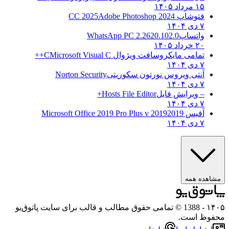
۱۵ مرداد ۱۴۰۵
فتوشاپ CC 2025
Adobe Photoshop 2024
۷ دی ۱۴۰۴
واتساپ
WhatsApp PC 2.2620.102.0
۲۰ خرداد ۱۴۰۵
تمامی مایکروسافت ویژوال C
Microsoft Visual C++
۷ دی ۱۴۰۴
آنتی ویروس نورتون سکوریتی
Norton Security
۷ دی ۱۴۰۴
– ویرایش فایل
Hosts File Editor+
۷ دی ۱۴۰۴
آفیس 2019
2019 Microsoft Office 2019 Pro Plus v
۷ دی ۱۴۰۴
ه همه
- 1388 © تمامی حقوق مطالب و قالب برای سایت پاتوق‌یو
 است.