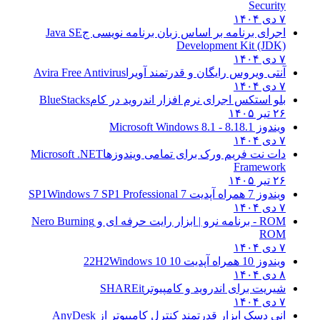
Security
۷ دی ۱۴۰۴
اجرای برنامه بر اساس زبان برنامه نویسی ج
Java SE
Development Kit (JDK)
۷ دی ۱۴۰۴
آنتی ویروس رایگان و قدرتمند آویرا
Avira Free Antivirus
۷ دی ۱۴۰۴
بلو استکس اجرای نرم افزار اندروید در کام
BlueStacks
۲۶ تیر ۱۴۰۵
ویندوز 8.1
8.1 - Microsoft Windows 8.1
۷ دی ۱۴۰۴
دات نت فریم ورک برای تمامی ویندوزها
Microsoft .NET
Framework
۲۶ تیر ۱۴۰۵
ویندوز 7 همراه آپدیت 7 SP1
Windows 7 SP1 Professional
۷ دی ۱۴۰۴
ROM - برنامه نرو | ابزار رایت حرفه ای و
Nero Burning
ROM
۷ دی ۱۴۰۴
ویندوز 10 همراه آپدیت 10 22H2
Windows 10
۸ دی ۱۴۰۴
شیریت برای اندروید و کامپیوتر
SHAREit
۷ دی ۱۴۰۴
انی دسک ابزار قدرتمند کنترل کامپیوتر از
AnyDesk