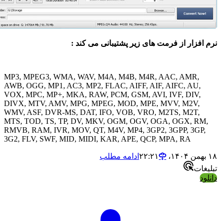
زار از فرمت های زیر پشتیبانی می کند :
MP3, MPEG3, WMA, WAV, M4A, M4B, M4R, AAC, AMR
AWB, OGG, MP1, AC3, MP2, FLAC, AIFF, AIF, AIFC, AU
VOX, MPC, MP+, MKA, RAW, PCM, GSM, AVI, IVF, DIV
DIVX, MTV, AMV, MPG, MPEG, MOD, MPE, MVV, M2V
WMV, ASF, DVR-MS, DAT, IFO, VOB, VRO, M2TS, M2T
MTS, TOD, TS, TP, DV, MKV, OGM, OGV, OGA, OGX, 
RMVB, RAM, IVR, MOV, QT, M4V, MP4, 3GP2, 3GPP, 3G
3G2, FLV, SWF, MID, MIDI, KAR, APE, QCP, MPA, RA
ادامه مطلب
ت