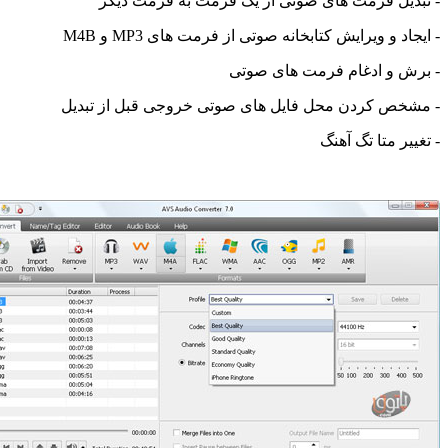
یل فرمت های صوتی از یک فرمت به فرمت دیگر
 و ویرایش کتابخانه صوتی از فرمت های MP3 و M4B
 و ادغام فرمت های صوتی
ص کردن محل فایل های صوتی خروجی قبل از تبدیل
ر متا تگ آهنگ