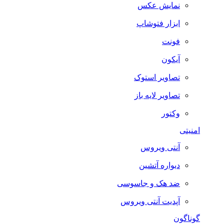
نمایش عکس
ابزار فتوشاپ
فونت
آیکون
تصاویر استوک
تصاویر لایه باز
وکتور
امنیتی
آنتی ویروس
دیواره آتشین
ضد هک و جاسوسی
آپدیت آنتی ویروس
گوناگون