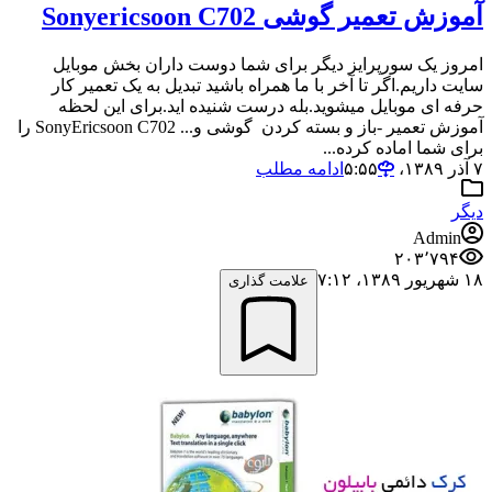
آموزش تعمیر گوشی Sonyericsoon C702
امروز یک سورپرایز دیگر برای شما دوست داران بخش موبایل
سایت داریم.اگر تا آخر با ما همراه باشید تبدیل به یک تعمیر کار
حرفه ای موبایل میشوید.بله درست شنیده اید.برای این لحظه
آموزش تعمیر -باز و بسته کردن گوشی و... SonyEricsoon C702 را
برای شما اماده کرده...
۷ آذر ۱۳۸۹،‏ ۵:۵۵
ادامه مطلب
دیگر
Admin
۲۰۳٬۷۹۴
۱۸ شهریور ۱۳۸۹،‏ ۷:۱۲
علامت گذاری