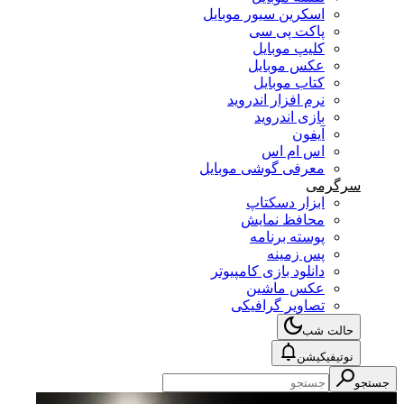
اسکرین سیور موبایل
پاکت پی سی
کلیپ موبایل
عکس موبایل
کتاب موبایل
نرم افزار اندروید
بازی اندروید
آیفون
اس ام اس
معرفی گوشی موبایل
سرگرمی
ابزار دسکتاپ
محافظ نمایش
پوسته برنامه
پس زمینه
دانلود بازی کامپیوتر
عکس ماشین
تصاویر گرافیکی
حالت شب
نوتیفیکیشن
جستجو