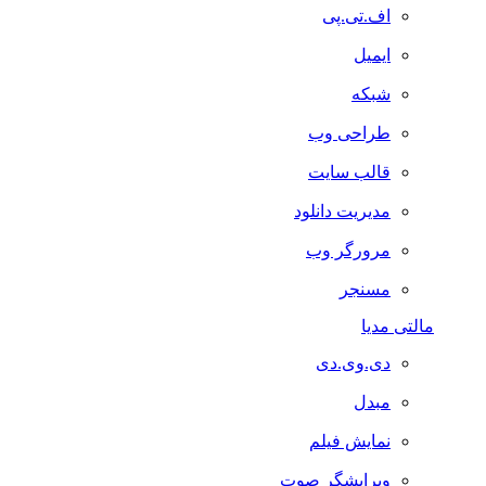
اف.تی.پی
ایمیل
شبکه
طراحی وب
قالب سایت
مدیریت دانلود
مرورگر وب
مسنجر
مالتی مدیا
دی.وی.دی
مبدل
نمایش فیلم
ویرایشگر صوت