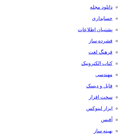
دانلود مجله
حسابداری
پشتیبان اطلاعات
فشرده ساز
فرهنگ لغت
کتاب الکترونیک
مهندسی
فایل و دیسک
سخت افزار
ابزار لینوکس
آفیس
بهینه ساز