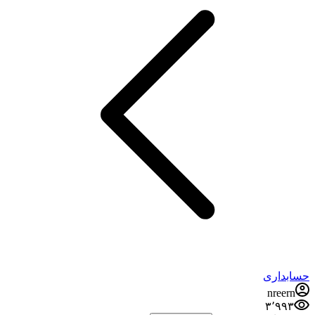
حسابداری
nreern
۳٬۹۹۳