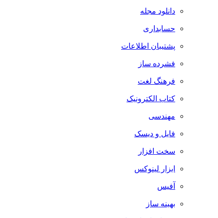
دانلود مجله
حسابداری
پشتیبان اطلاعات
فشرده ساز
فرهنگ لغت
کتاب الکترونیک
مهندسی
فایل و دیسک
سخت افزار
ابزار لینوکس
آفیس
بهینه ساز