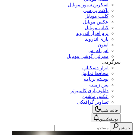
اسکرین سیور موبایل
پاکت پی سی
کلیپ موبایل
عکس موبایل
کتاب موبایل
نرم افزار اندروید
بازی اندروید
آیفون
اس ام اس
معرفی گوشی موبایل
سرگرمی
ابزار دسکتاپ
محافظ نمایش
پوسته برنامه
پس زمینه
دانلود بازی کامپیوتر
عکس ماشین
تصاویر گرافیکی
حالت شب
نوتیفیکیشن
جستجو