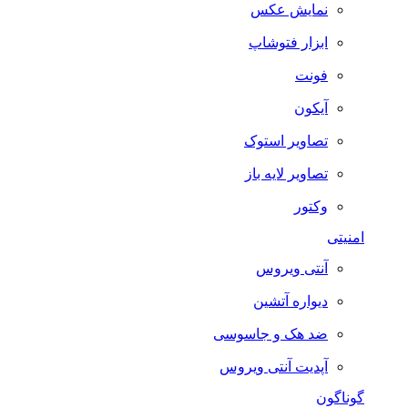
نمایش عکس
ابزار فتوشاپ
فونت
آیکون
تصاویر استوک
تصاویر لایه باز
وکتور
امنیتی
آنتی ویروس
دیواره آتشین
ضد هک و جاسوسی
آپدیت آنتی ویروس
گوناگون