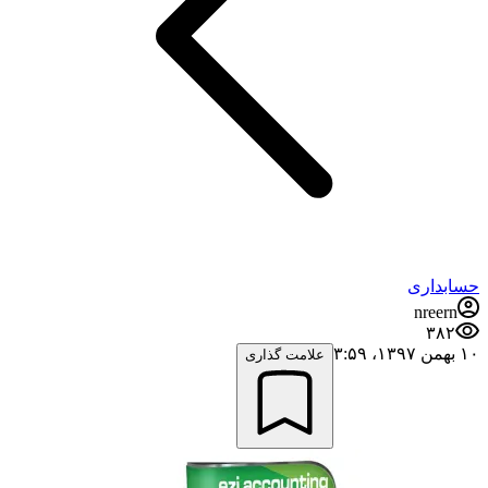
حسابداری
nreern
۳۸۲
۱۰ بهمن ۱۳۹۷،‏ ۳:۵۹
علامت گذاری