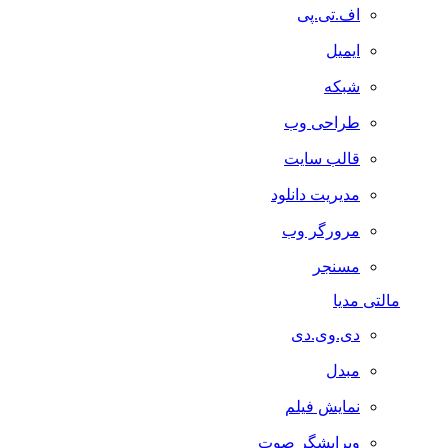
اف.تی.پی
ایمیل
شبکه
طراحی وب
قالب سایت
مدیریت دانلود
مرورگر وب
مسنجر
مالتی مدیا
دی.وی.دی
مبدل
نمایش فیلم
ویرایشگر صوت