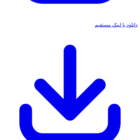
د با لینک مستقیم