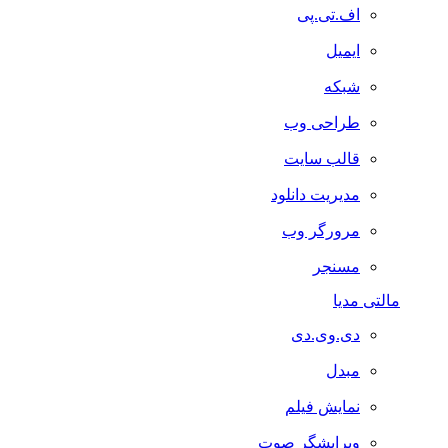
اف.تی.پی
ایمیل
شبکه
طراحی وب
قالب سایت
مدیریت دانلود
مرورگر وب
مسنجر
مالتی مدیا
دی.وی.دی
مبدل
نمایش فیلم
ویرایشگر صوت