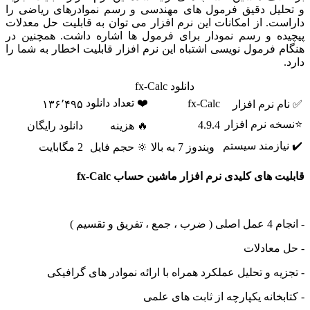
لیل دقیق فرمول های مهندسی و رسم نموادرهای ریاضی را
ت. از امکانات این نرم افزار می توان به قابلیت حل معدلات
ه و رسم نمودار برای فرمول ها اشاره داشت. همچنین در
 فرمول نویسی اشتباه این نرم افزار قابلیت اخطار به شما را
دانلود fx-Calc
❤️ تعداد دانلود
fx-Calc
 نرم افزار
۱۳۶٬۴۹۵
ه نرم افزار
4.9.4
🔥 هزینه
دانلود رایگان
ازمند سیستم
ویندوز 7 به بالا
🔆 حجم فایل
2 مگابایت
 های کلیدی نرم افزار ماشین حساب fx-Calc
فریق و تقسیم )
معادلات
یه و تحلیل عملکرد همراه با ارائه نموادر های گرافیکی
بخانه یکپارچه از ثابت های علمی