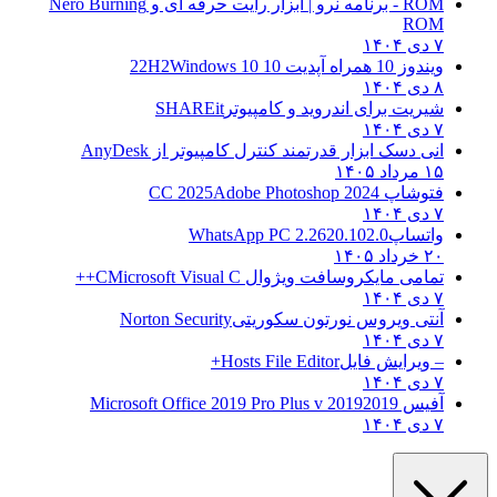
ROM - برنامه نرو | ابزار رایت حرفه ای و
Nero Burning
ROM
۷ دی ۱۴۰۴
ویندوز 10 همراه آپدیت 10 22H2
Windows 10
۸ دی ۱۴۰۴
شیریت برای اندروید و کامپیوتر
SHAREit
۷ دی ۱۴۰۴
انی دسک ابزار قدرتمند کنترل کامپیوتر از
AnyDesk
۱۵ مرداد ۱۴۰۵
فتوشاپ CC 2025
Adobe Photoshop 2024
۷ دی ۱۴۰۴
واتساپ
WhatsApp PC 2.2620.102.0
۲۰ خرداد ۱۴۰۵
تمامی مایکروسافت ویژوال C
Microsoft Visual C++
۷ دی ۱۴۰۴
آنتی ویروس نورتون سکوریتی
Norton Security
۷ دی ۱۴۰۴
– ویرایش فایل
Hosts File Editor+
۷ دی ۱۴۰۴
آفیس 2019
2019 Microsoft Office 2019 Pro Plus v
۷ دی ۱۴۰۴