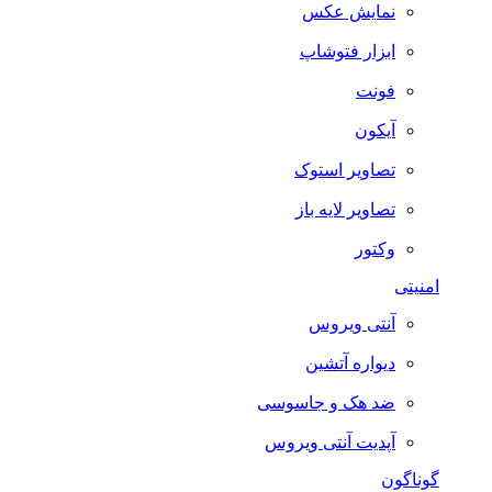
نمایش عکس
ابزار فتوشاپ
فونت
آیکون
تصاویر استوک
تصاویر لایه باز
وکتور
امنیتی
آنتی ویروس
دیواره آتشین
ضد هک و جاسوسی
آپدیت آنتی ویروس
گوناگون