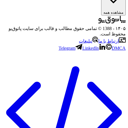
ده همه
- 1388 © تمامی حقوق مطالب و قالب برای سایت پاتوق‌یو
ظ است.
تباط با ما
تبلیغات
Telegram
LinkedIn
D