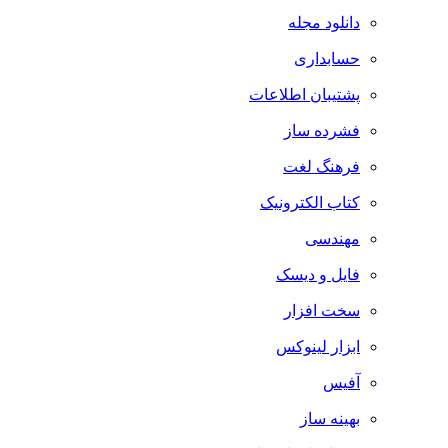
دانلود مجله
حسابداری
پشتیبان اطلاعات
فشرده ساز
فرهنگ لغت
کتاب الکترونیک
مهندسی
فایل و دیسک
سخت افزار
ابزار لینوکس
آفیس
بهینه ساز