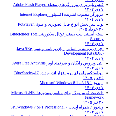
فلش پلیر برای مرورگرهای مختلف
Adobe Flash Player
۷ دی ۱۴۰۴
مرورگر محبوب اینترنت اکسپلورر
Internet Explorer
۷ دی ۱۴۰۴
پوت پلیر پخش انواع فایل تصویری و صوتی
PotPlayer
۲۰ خرداد ۱۴۰۵
بسته امنیتی بیت دیفندر توتال سکوریتی
Bitdefender Total
Security
۷ دی ۱۴۰۴
اجرای برنامه بر اساس زبان برنامه نویسی ج
Java SE
Development Kit (JDK)
۷ دی ۱۴۰۴
آنتی ویروس رایگان و قدرتمند آویرا
Avira Free Antivirus
۷ دی ۱۴۰۴
بلو استکس اجرای نرم افزار اندروید در کام
BlueStacks
۲۶ تیر ۱۴۰۵
ویندوز 8.1
8.1 - Microsoft Windows 8.1
۷ دی ۱۴۰۴
دات نت فریم ورک برای تمامی ویندوزها
Microsoft .NET
Framework
۲۶ تیر ۱۴۰۵
ویندوز 7 همراه آپدیت 7 SP1
Windows 7 SP1 Professional
۷ دی ۱۴۰۴