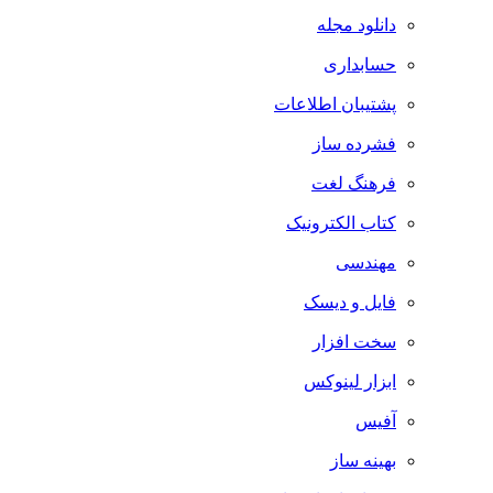
دانلود مجله
حسابداری
پشتیبان اطلاعات
فشرده ساز
فرهنگ لغت
کتاب الکترونیک
مهندسی
فایل و دیسک
سخت افزار
ابزار لینوکس
آفیس
بهینه ساز