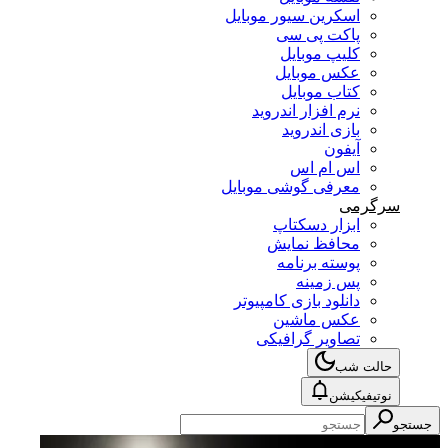
اسکرین سیور موبایل
پاکت پی سی
کلیپ موبایل
عکس موبایل
کتاب موبایل
نرم افزار اندروید
بازی اندروید
آیفون
اس ام اس
معرفی گوشی موبایل
سرگرمی
ابزار دسکتاپ
محافظ نمایش
پوسته برنامه
پس زمینه
دانلود بازی کامپیوتر
عکس ماشین
تصاویر گرافیکی
حالت شب
نوتیفیکیشن
جستجو