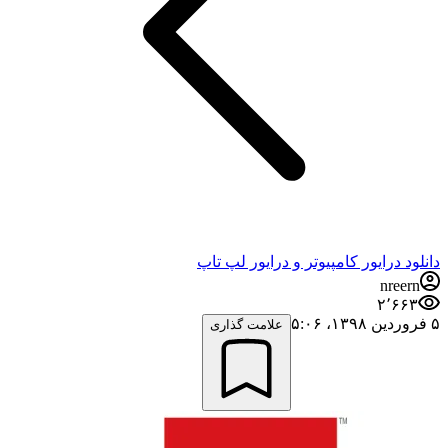
دانلود درایور کامپیوتر و درایور لپ تاپ
nreern
۲٬۶۶۳
۵ فروردین ۱۳۹۸،‏ ۵:۰۶
علامت گذاری