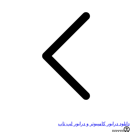
دانلود درایور کامپیوتر و درایور لپ تاپ
nreern