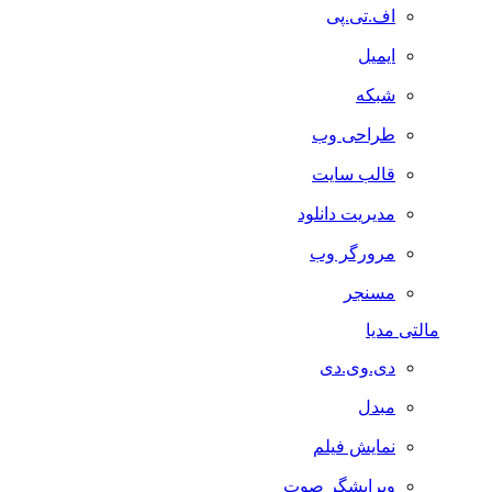
اف.تی.پی
ایمیل
شبکه
طراحی وب
قالب سایت
مدیریت دانلود
مرورگر وب
مسنجر
مالتی مدیا
دی.وی.دی
مبدل
نمایش فیلم
ویرایشگر صوت