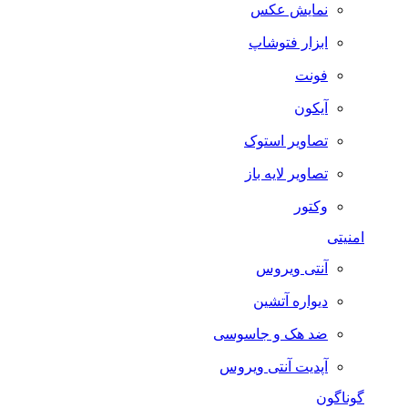
نمایش عکس
ابزار فتوشاپ
فونت
آیکون
تصاویر استوک
تصاویر لایه باز
وکتور
امنیتی
آنتی ویروس
دیواره آتشین
ضد هک و جاسوسی
آپدیت آنتی ویروس
گوناگون