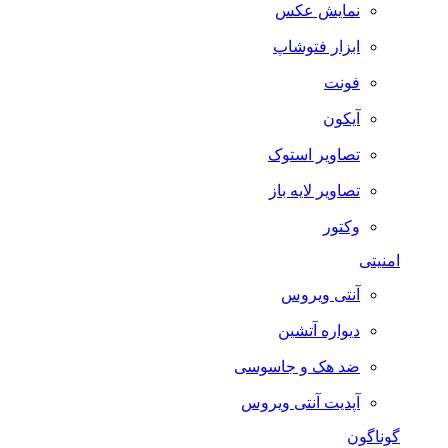
نمایش عکس
ابزار فتوشاپ
فونت
آیکون
تصاویر استوک
تصاویر لایه باز
وکتور
امنیتی
آنتی ویروس
دیواره آتشین
ضد هک و جاسوسی
آپدیت آنتی ویروس
گوناگون