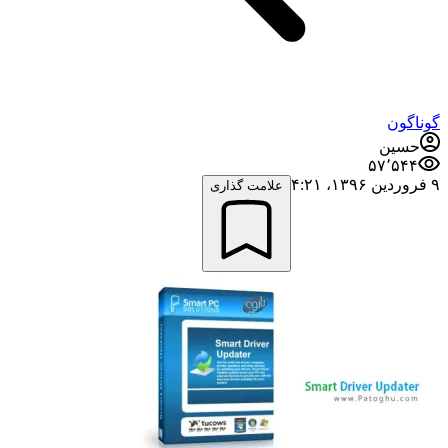
گوناگون
حسین
۵۷٬۵۴۴
۹ فروردین ۱۳۹۶،‏ ۴:۲۱
علامت گذاری