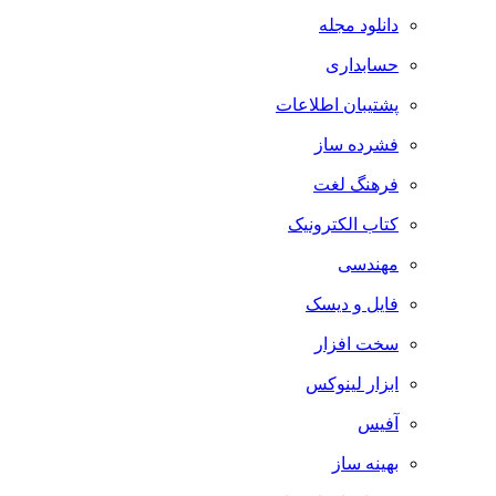
دانلود مجله
حسابداری
پشتیبان اطلاعات
فشرده ساز
فرهنگ لغت
کتاب الکترونیک
مهندسی
فایل و دیسک
سخت افزار
ابزار لینوکس
آفیس
بهینه ساز