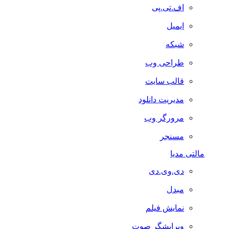
اف.تی.پی
ایمیل
شبکه
طراحی وب
قالب سایت
مدیریت دانلود
مرورگر وب
مسنجر
مالتی مدیا
دی.وی.دی
مبدل
نمایش فیلم
ویرایشگر صوت