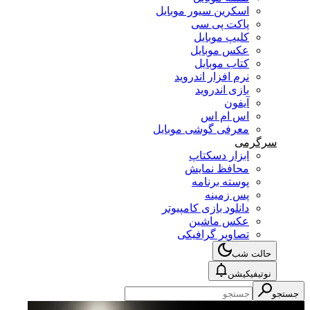
اسکرین سیور موبایل
پاکت پی سی
کلیپ موبایل
عکس موبایل
کتاب موبایل
نرم افزار اندروید
بازی اندروید
آیفون
اس ام اس
معرفی گوشی موبایل
سرگرمی
ابزار دسکتاپ
محافظ نمایش
پوسته برنامه
پس زمینه
دانلود بازی کامپیوتر
عکس ماشین
تصاویر گرافیکی
حالت شب
نوتیفیکیشن
جستجو