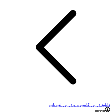
دانلود درایور کامپیوتر و درایور لپ تاپ
nreern