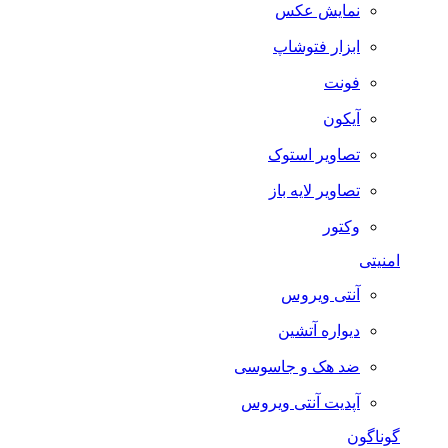
نمایش عکس
ابزار فتوشاپ
فونت
آیکون
تصاویر استوک
تصاویر لایه باز
وکتور
امنیتی
آنتی ویروس
دیواره آتشین
ضد هک و جاسوسی
آپدیت آنتی ویروس
گوناگون