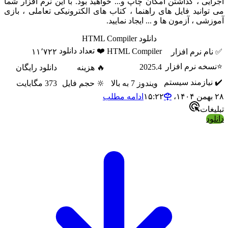
یی ، گذاشتن امکان چاپ و... خواهید بود. با این نرم افزار شما
وانید فایل های راهنما ، کتاب های الکترونیکی تعاملی ، بازی
ی ، آزمون ها و ... ایجاد نمایید.
دانلود HTML Compiler
❤️ تعداد دانلود
HTML Compiler
م نرم افزار
۱۱٬۷۲۲
ه نرم افزار
2025.4
🔥 هزینه
دانلود رایگان
یازمند سیستم
ویندوز 7 به بالا
🔆 حجم فایل
373 مگابایت
ادامه مطلب
ات
د