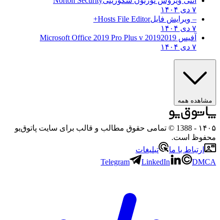
آنتی ویروس نورتون سکوریتی
Norton Security
۷ دی ۱۴۰۴
– ویرایش فایل
Hosts File Editor+
۷ دی ۱۴۰۴
آفیس 2019
2019 Microsoft Office 2019 Pro Plus v
۷ دی ۱۴۰۴
هده همه
۱
- 1388 © تمامی حقوق مطالب و قالب برای سایت پاتوق‌یو
وظ است.
رتباط با ما
تبلیغات
Telegram
LinkedIn
D