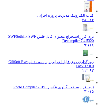
کتاب الکترونیک مدیریت پروژه اجرایی
۲۸٬۰۲۴
نرم افزار استخراج محتوای فایل فلش SWF
Sothink SWF
Decompiler 7.4.5320
۹٬۱۱۸
رمزگذاری روی فایل اجرایی و برنامه - دانلود
GiliSoft Exe
Lock 12.0.0
۱۱٬۲۹۳
نرم افزار ساخت گالری عکس
Photo Compiler 2019.1
۴٬۰۱۵