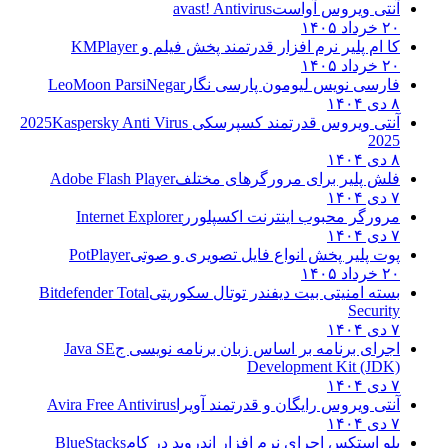
آنتی ویروس آواست
avast! Antivirus
۲۰ خرداد ۱۴۰۵
کا ام پلیر نرم افزار قدرتمند پخش فیلم و
KMPlayer
۲۰ خرداد ۱۴۰۵
فارسی نویس لیومون پارسی نگار
LeoMoon ParsiNegar
۸ دی ۱۴۰۴
آنتی ویروس قدرتمند کسپرسکی 2025
Kaspersky Anti Virus
2025
۸ دی ۱۴۰۴
فلش پلیر برای مرورگرهای مختلف
Adobe Flash Player
۷ دی ۱۴۰۴
مرورگر محبوب اینترنت اکسپلورر
Internet Explorer
۷ دی ۱۴۰۴
پوت پلیر پخش انواع فایل تصویری و صوتی
PotPlayer
۲۰ خرداد ۱۴۰۵
بسته امنیتی بیت دیفندر توتال سکوریتی
Bitdefender Total
Security
۷ دی ۱۴۰۴
اجرای برنامه بر اساس زبان برنامه نویسی ج
Java SE
Development Kit (JDK)
۷ دی ۱۴۰۴
آنتی ویروس رایگان و قدرتمند آویرا
Avira Free Antivirus
۷ دی ۱۴۰۴
بلو استکس اجرای نرم افزار اندروید در کام
BlueStacks