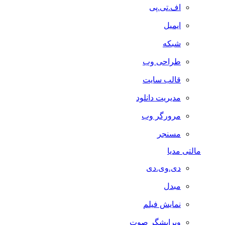
اف.تی.پی
ایمیل
شبکه
طراحی وب
قالب سایت
مدیریت دانلود
مرورگر وب
مسنجر
مالتی مدیا
دی.وی.دی
مبدل
نمایش فیلم
ویرایشگر صوت