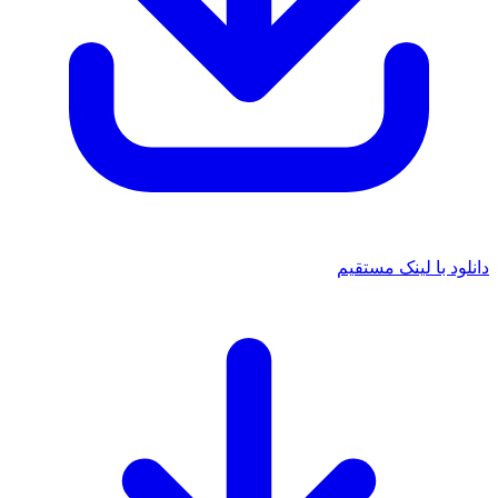
د با لینک مستقیم