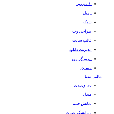
اف.تی.پی
ایمیل
شبکه
طراحی وب
قالب سایت
مدیریت دانلود
مرورگر وب
مسنجر
مالتی مدیا
دی.وی.دی
مبدل
نمایش فیلم
ویرایشگر صوت