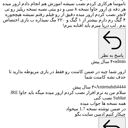
سا هرکاری کردم نصب نمیشه اموزش هم انجام دادم ارور میده
هر دفه ی ارور جاوا نسخه ۸ سی و دو بیتی نصبه نسخه ریلیز رو تی
ر نصب کردم ارور میده دقیق از رو فیلم رفتم نمیشه هیچجوره
۴ گیگ رم دارم بیشتر از ۱ گیگ و ۲۲۰ مگ نمیذاره ب بازی اختصاص
 لب دریا میرم باید افتابه ببرم!
خ به نظر
a
۴ سال پیش
 شما چیه در ضمن کامنت رو فقط در بازی مربوطه بذارید تا
نشه کامنت شما
Amirmahdi
۴ سال پیش
سلام من یه نرم افزار نصب کردم ارور میده میگه باید جاوا JRE
ب کنی
نسخه ها جواب میده
 نوشته نسخه 1.7 میخواد
ر کنیم ادمین سایت بگو