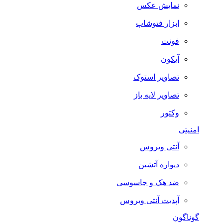
نمایش عکس
ابزار فتوشاپ
فونت
آیکون
تصاویر استوک
تصاویر لایه باز
وکتور
امنیتی
آنتی ویروس
دیواره آتشین
ضد هک و جاسوسی
آپدیت آنتی ویروس
گوناگون