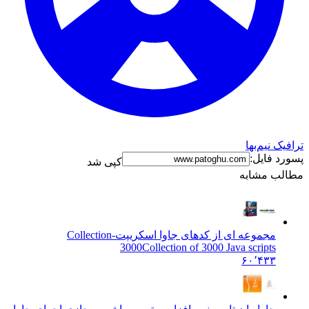
ک نیم‌بها
د فایل:
کپی شد
ب مشابه
مجموعه ای از کدهای جاوا اسکریپت-Collection
3000
Collection of 3000 Java scripts
۶۰٬۴۳۳