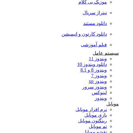
موزیک بی کلام
تیتراژ سریال
دانلود مستند
دانلود کارتون و انیمیشن
فیلم آموزشی
سیستم عامل
ویندوز 11
دانلود ویندوز 10
ویندوز 8 و 8.1
ویندوز 7
ویندوز xp
ویندوز سرور
لینوکس
ویندوز
موبایل
نرم افزار موبایل
بازی موبایل
رینگتون موبایل
تم موبایل
نقشه موبایل