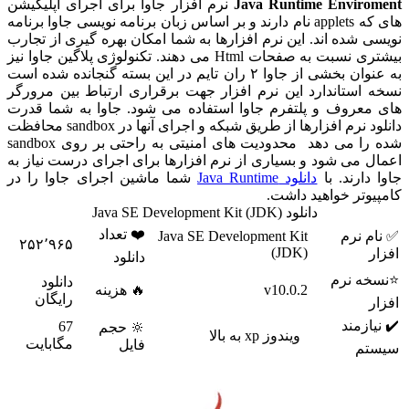
Java Runtime Enviro
نرم افزار جاوا برای اجرای اپلیکیشن
های که applets نام دارند و بر اساس زبان برنامه نویسی جاوا برنامه
ی شده اند. این نرم افزارها به شما امکان بهره گیری از تجارب
بیشتری نسبت به صفحات Html می دهند. تکنولوژی پلاگین جاوا نیز
به عنوان بخشی از جاوا ۲ ران تایم در این بسته گنجانده شده است
 استاندارد این نرم افزار جهت برقراری ارتباط بین مرورگر
معروف و پلتفرم جاوا استفاده می شود. جاوا به شما قدرت
دانلود نرم افزارها از طریق شبکه و اجرای آنها در sandbox محافظت
شده را می دهد محدودیت های امنیتی به راحتی بر روی sandbox
ل می شود و بسیاری از نرم افزارها برای اجرای درست نیاز به
دارند. با
دانلود Java Runtime
شما ماشین اجرای جاوا را در
یوتر خواهید داشت.
دانلود Java SE Development Kit (JDK)
❤️ تعداد
م نرم
Java SE Development Kit
۲۵۲٬۹۶۵
(JDK)
ر
دانلود
خه نرم
دانلود
v10.0.2
🔥 هزینه
رایگان
ر
یازمند
67
🔆 حجم
ویندوز xp به بالا
مگابایت
فایل
تم