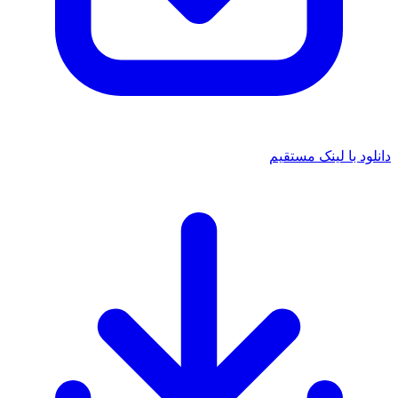
د با لینک مستقیم