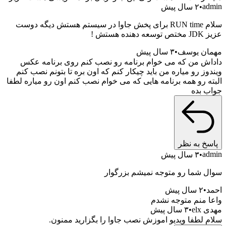
a
۲ سال پیش
سلام RUN time برای پخش جاوا در سیستم هستش دیگه دوست
ه هستش !
ن یوسف
۳ سال پیش
ش من که می خوام برنامه رو نصب کنم روی برنامه عکس
ز رو میاره من باید چیکار کنم که اون بره تا بتونم نصب کنم
ه رو همه برنامه هایی که می خوام نصب کنم اون رو میاره لطفا
 بده
خ به نظر
a
۳ سال پیش
 شما رو متوجه نمیشم بزرگوار
۲ سال پیش
 منم متوجه نشدم
el
۳ سال پیش
 لطفا ویدیو اموزش نصب جاوا را بگزارید ممنون.