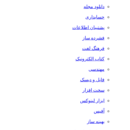
دانلود مجله
حسابداری
پشتیبان اطلاعات
فشرده ساز
فرهنگ لغت
کتاب الکترونیک
مهندسی
فایل و دیسک
سخت افزار
ابزار لینوکس
آفیس
بهینه ساز