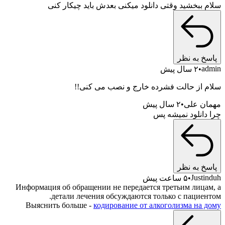
 ببخشید وقتی دانلود میکنی بعدش باید چیکار کنی
خ به نظر
a
۲ سال پیش
 از حالت فشرده خارج و نصب می کنی!!
ن علی
۲ سال پیش
دانلود نمیشه پس
خ به نظر
Just
۵ ساعت پیش
Информация об обращении не передается третьим лица
детали лечения обсуждаются только с пациен
Выяснить больше -
кодирование от алкоголизма на 