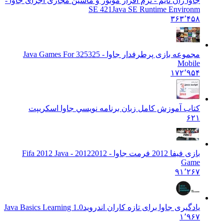
جاوا ران تایم - نرم افزار موتور و ماشین مجازی اجرای جاوا -
SE 421
Java SE Runtime Environm
۳۶۳٬۴۵۸
مجموعه بازی پرطرفدار جاوا - 325
325 Java Games For
Mobile
۱۷۲٬۹۵۴
کتاب آموزش کامل زبان برنامه نويسي جاوا اسکريپت
۶۲۱
بازی فیفا 2012 فرمت جاوا - 2012
2012 - Fifa 2012 Java
Game
۹۱٬۲۶۷
یادگیری جاوا برای تازه کاران اندروید
Java Basics Learning 1.0
۱٬۹۶۷