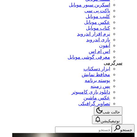
اسکرین سیور موبایل
پاکت پی سی
کلیپ موبایل
عکس موبایل
کتاب موبایل
نرم افزار اندروید
بازی اندروید
آیفون
اس ام اس
معرفی گوشی موبایل
سرگرمی
ابزار دسکتاپ
محافظ نمایش
پوسته برنامه
پس زمینه
دانلود بازی کامپیوتر
عکس ماشین
تصاویر گرافیکی
حالت شب
نوتیفیکیشن
جستجو