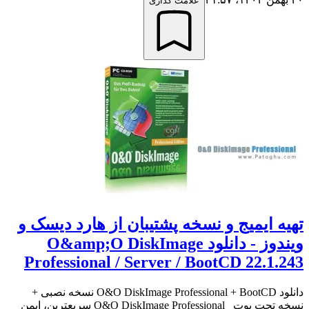
علامت گذاری
تهیه ایمیج و نسخه پشتیبان از هارد دیسک و
ویندوز - دانلود O&amp;O DiskImage
Professional / Server / BootCD 22.1.243
دانلود O&O DiskImage Professional + BootCD نسخه نصبی +
نسخه تحت بوت O&O DiskImage Professional سریعترین، ایمن