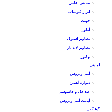
نمایش عکس
ابزار فتوشاپ
فونت
آیکون
تصاویر استوک
تصاویر لایه باز
وکتور
امنیتی
آنتی ویروس
دیواره آتشین
ضد هک و جاسوسی
آپدیت آنتی ویروس
گوناگون