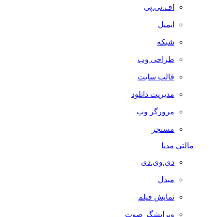
اف.تی.پی
ایمیل
شبکه
طراحی وب
قالب سایت
مدیریت دانلود
مرورگر وب
مسنجر
مالتی مدیا
دی.وی.دی
مبدل
نمایش فیلم
ویرایشگر صوت