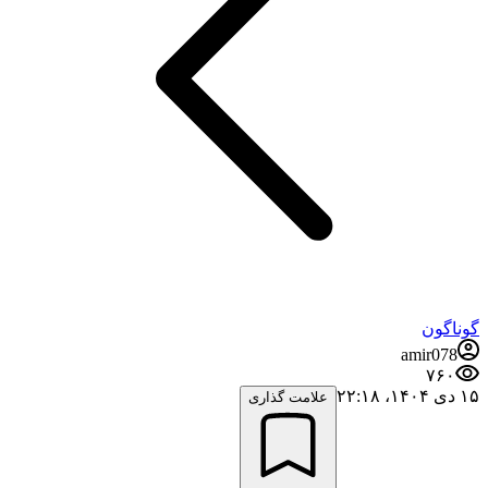
گوناگون
amir078
۷۶۰
۱۵ دی ۱۴۰۴،‏ ۲۲:۱۸
علامت گذاری