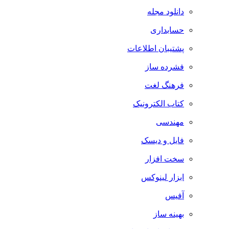
دانلود مجله
حسابداری
پشتیبان اطلاعات
فشرده ساز
فرهنگ لغت
کتاب الکترونیک
مهندسی
فایل و دیسک
سخت افزار
ابزار لینوکس
آفیس
بهینه ساز