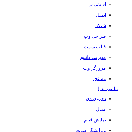
اف.تی.پی
ایمیل
شبکه
طراحی وب
قالب سایت
مدیریت دانلود
مرورگر وب
مسنجر
مالتی مدیا
دی.وی.دی
مبدل
نمایش فیلم
ویرایشگر صوت