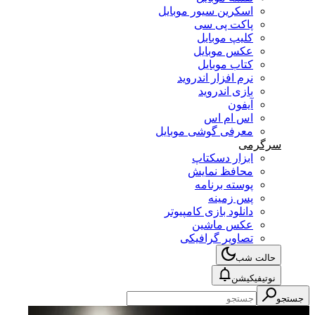
اسکرین سیور موبایل
پاکت پی سی
کلیپ موبایل
عکس موبایل
کتاب موبایل
نرم افزار اندروید
بازی اندروید
آیفون
اس ام اس
معرفی گوشی موبایل
سرگرمی
ابزار دسکتاپ
محافظ نمایش
پوسته برنامه
پس زمینه
دانلود بازی کامپیوتر
عکس ماشین
تصاویر گرافیکی
حالت شب
نوتیفیکیشن
جستجو