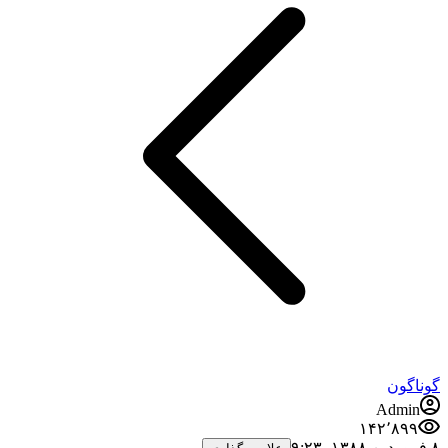
گوناگون
Admin
۱۴۲٬۸۹۹
۸ فروردین ۱۳۸۸،‏ ۹:۲۳