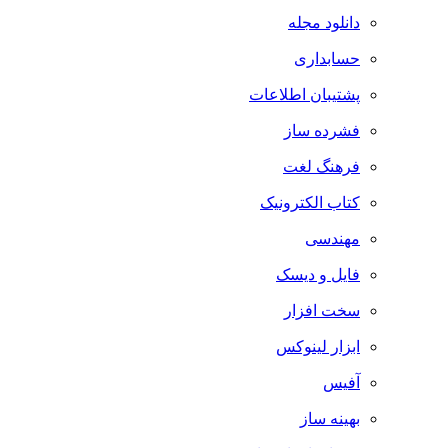
دانلود مجله
حسابداری
پشتیبان اطلاعات
فشرده ساز
فرهنگ لغت
کتاب الکترونیک
مهندسی
فایل و دیسک
سخت افزار
ابزار لینوکس
آفیس
بهینه ساز