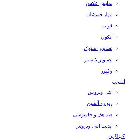
نمایش عکس
ابزار فتوشاپ
فونت
آیکون
تصاویر استوک
تصاویر لایه باز
وکتور
امنیتی
آنتی ویروس
دیواره آتشین
ضد هک و جاسوسی
آپدیت آنتی ویروس
گوناگون