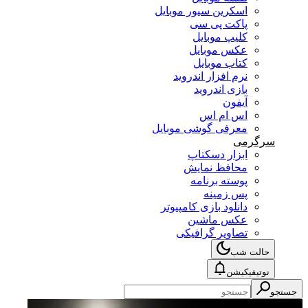
اسکرین سیور موبایل
پاکت پی سی
کلیپ موبایل
عکس موبایل
کتاب موبایل
نرم افزار اندروید
بازی اندروید
آیفون
اس ام اس
معرفی گوشی موبایل
سرگرمی
ابزار دسکتاپ
محافظ نمایش
پوسته برنامه
پس زمینه
دانلود بازی کامپیوتر
عکس ماشین
تصاویر گرافیکی
حالت شب
نوتیفیکیشن
جستجو