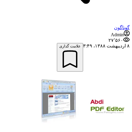
گوناگون
Admin
۲۷٬۵۶۰
۸ اردیبهشت ۱۳۸۸،‏ ۳:۴۹
علامت گذاری