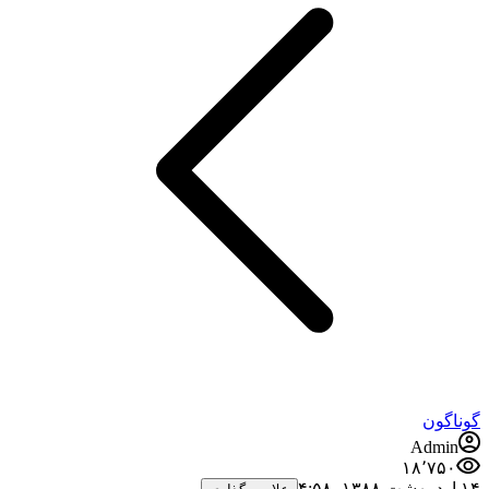
گوناگون
Admin
۱۸٬۷۵۰
۱۴ اردیبهشت ۱۳۸۸،‏ ۴:۵۸