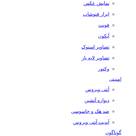
نمایش عکس
ابزار فتوشاپ
فونت
آیکون
تصاویر استوک
تصاویر لایه باز
وکتور
امنیتی
آنتی ویروس
دیواره آتشین
ضد هک و جاسوسی
آپدیت آنتی ویروس
گوناگون