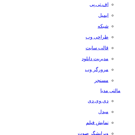
اف.تی.پی
ایمیل
شبکه
طراحی وب
قالب سایت
مدیریت دانلود
مرورگر وب
مسنجر
مالتی مدیا
دی.وی.دی
مبدل
نمایش فیلم
ویرایشگر صوت