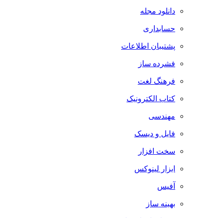
دانلود مجله
حسابداری
پشتیبان اطلاعات
فشرده ساز
فرهنگ لغت
کتاب الکترونیک
مهندسی
فایل و دیسک
سخت افزار
ابزار لینوکس
آفیس
بهینه ساز