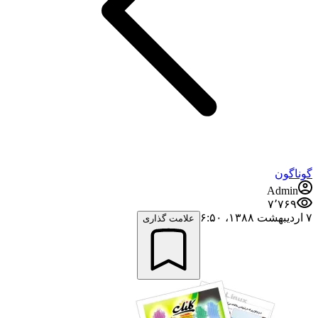
گوناگون
Admin
۷٬۷۶۹
۷ اردیبهشت ۱۳۸۸،‏ ۶:۵۰
علامت گذاری