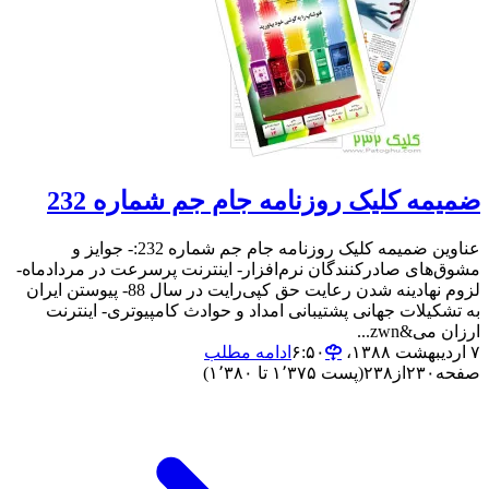
ضمیمه کلیک روزنامه جام جم شماره 232
عناوین ضمیمه کلیک روزنامه جام جم شماره 232:- جوایز و
مشوق‌های صادرکنندگان نرم‌افزار- اینترنت پرسرعت در مردادماه-
لزوم نهادینه شدن رعایت حق کپی‌رایت در سال 88- پیوستن ایران
به تشکیلات جهانی پشتیبانی امداد و حوادث کامپیوتری- اینترنت
ارزان می&zwn...
۷ اردیبهشت ۱۳۸۸،‏ ۶:۵۰
ادامه مطلب
صفحه
۲۳۰
از
۲۳۸
(پست ۱٬۳۷۵ تا ۱٬۳۸۰)