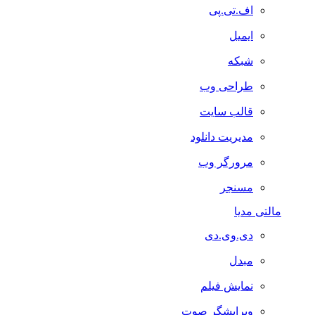
اف.تی.پی
ایمیل
شبکه
طراحی وب
قالب سایت
مدیریت دانلود
مرورگر وب
مسنجر
مالتی مدیا
دی.وی.دی
مبدل
نمایش فیلم
ویرایشگر صوت