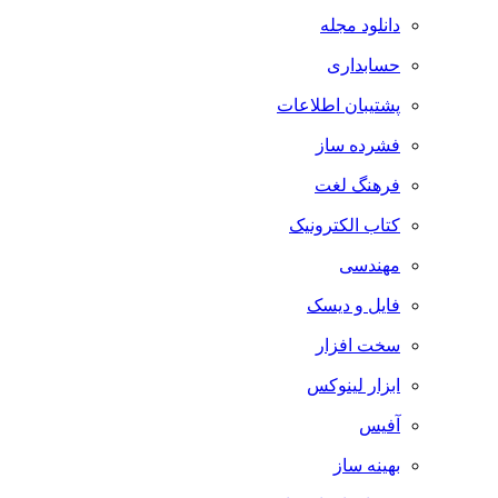
دانلود مجله
حسابداری
پشتیبان اطلاعات
فشرده ساز
فرهنگ لغت
کتاب الکترونیک
مهندسی
فایل و دیسک
سخت افزار
ابزار لینوکس
آفیس
بهینه ساز