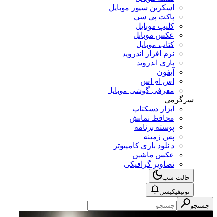
اسکرین سیور موبایل
پاکت پی سی
کلیپ موبایل
عکس موبایل
کتاب موبایل
نرم افزار اندروید
بازی اندروید
آیفون
اس ام اس
معرفی گوشی موبایل
سرگرمی
ابزار دسکتاپ
محافظ نمایش
پوسته برنامه
پس زمینه
دانلود بازی کامپیوتر
عکس ماشین
تصاویر گرافیکی
حالت شب
نوتیفیکیشن
جستجو