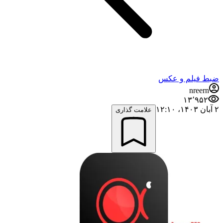
ضبط فيلم و عكس
nreern
۱۳٬۹۵۲
۲ آبان ۱۴۰۳،‏ ۱۲:۱۰
علامت گذاری