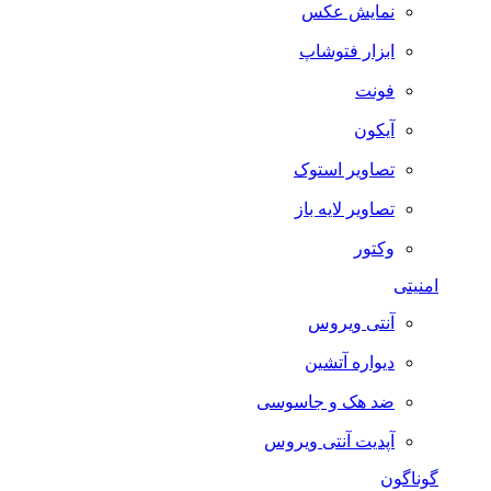
نمایش عکس
ابزار فتوشاپ
فونت
آیکون
تصاویر استوک
تصاویر لایه باز
وکتور
امنیتی
آنتی ویروس
دیواره آتشین
ضد هک و جاسوسی
آپدیت آنتی ویروس
گوناگون