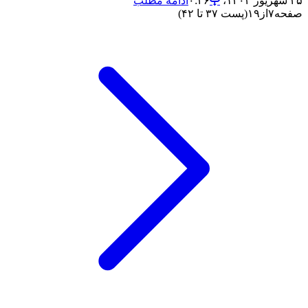
۲۵ شهریور ۱۴۰۲،‏ ۰:۴۶
ادامه مطلب
صفحه
۷
از
۱۹
(پست ۳۷ تا ۴۲)