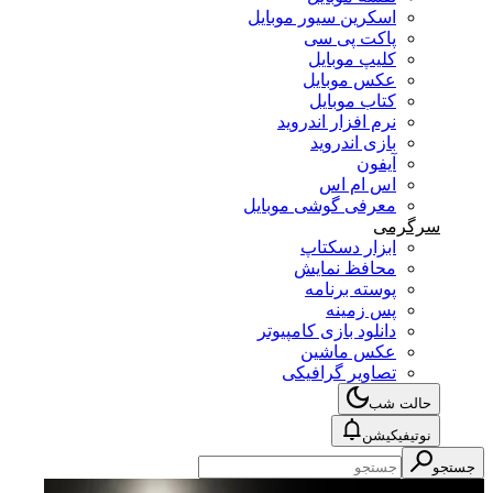
اسکرین سیور موبایل
پاکت پی سی
کلیپ موبایل
عکس موبایل
کتاب موبایل
نرم افزار اندروید
بازی اندروید
آیفون
اس ام اس
معرفی گوشی موبایل
سرگرمی
ابزار دسکتاپ
محافظ نمایش
پوسته برنامه
پس زمینه
دانلود بازی کامپیوتر
عکس ماشین
تصاویر گرافیکی
حالت شب
نوتیفیکیشن
جستجو