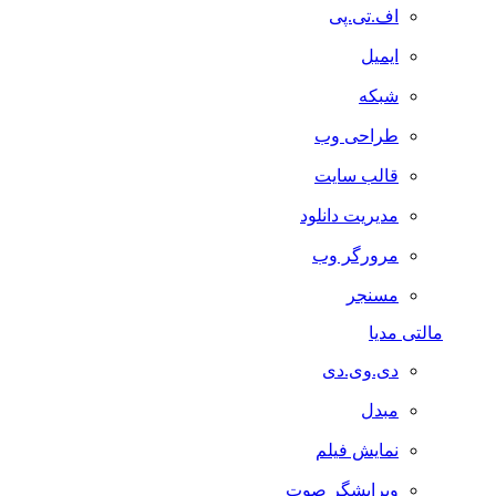
اف.تی.پی
ایمیل
شبکه
طراحی وب
قالب سایت
مدیریت دانلود
مرورگر وب
مسنجر
مالتی مدیا
دی.وی.دی
مبدل
نمایش فیلم
ویرایشگر صوت