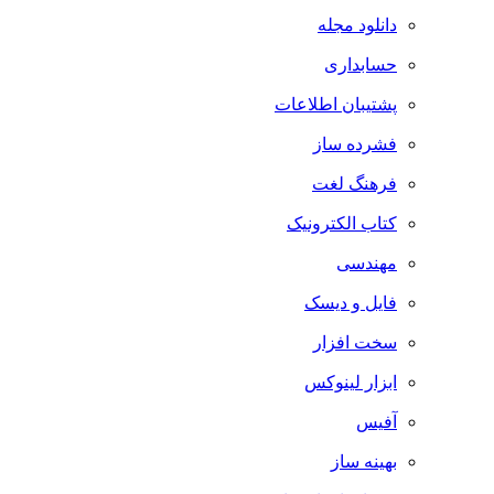
دانلود مجله
حسابداری
پشتیبان اطلاعات
فشرده ساز
فرهنگ لغت
کتاب الکترونیک
مهندسی
فایل و دیسک
سخت افزار
ابزار لینوکس
آفیس
بهینه ساز