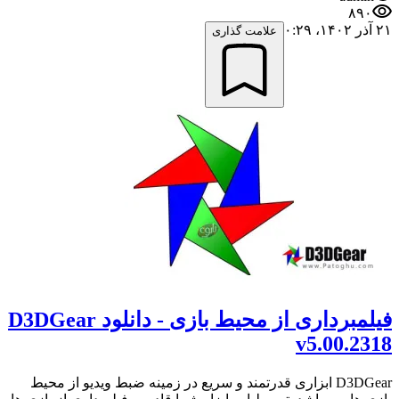
۸۹۰
۲۱ آذر ۱۴۰۲،‏ ۰:۲۹
علامت گذاری
فیلمبرداری از محیط بازی - دانلود D3DGear
v5.00.2318
D3DGear ابزاری قدرتمند و سریع در زمینه ضبط ویدیو از محیط