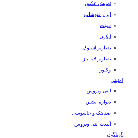
نمایش عکس
ابزار فتوشاپ
فونت
آیکون
تصاویر استوک
تصاویر لایه باز
وکتور
امنیتی
آنتی ویروس
دیواره آتشین
ضد هک و جاسوسی
آپدیت آنتی ویروس
گوناگون