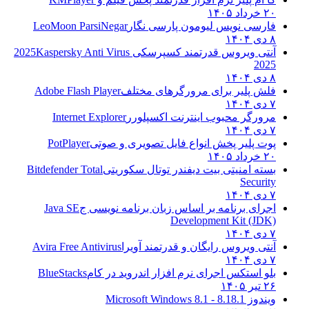
۲۰ خرداد ۱۴۰۵
فارسی نویس لیومون پارسی نگار
LeoMoon ParsiNegar
۸ دی ۱۴۰۴
آنتی ویروس قدرتمند کسپرسکی 2025
Kaspersky Anti Virus
2025
۸ دی ۱۴۰۴
فلش پلیر برای مرورگرهای مختلف
Adobe Flash Player
۷ دی ۱۴۰۴
مرورگر محبوب اینترنت اکسپلورر
Internet Explorer
۷ دی ۱۴۰۴
پوت پلیر پخش انواع فایل تصویری و صوتی
PotPlayer
۲۰ خرداد ۱۴۰۵
بسته امنیتی بیت دیفندر توتال سکوریتی
Bitdefender Total
Security
۷ دی ۱۴۰۴
اجرای برنامه بر اساس زبان برنامه نویسی ج
Java SE
Development Kit (JDK)
۷ دی ۱۴۰۴
آنتی ویروس رایگان و قدرتمند آویرا
Avira Free Antivirus
۷ دی ۱۴۰۴
بلو استکس اجرای نرم افزار اندروید در کام
BlueStacks
۲۶ تیر ۱۴۰۵
ویندوز 8.1
8.1 - Microsoft Windows 8.1