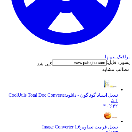
ک نیم‌بها
د فایل:
کپی شد
ب مشابه
تبديل اسناد گوناگون - دانلود
CoolUtils Total Doc Converter
5.1.
۳۰٬۶۴۲
تبدیل فرمت تصاویر
Image Converter 1.6