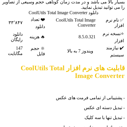
ر بالا می باشد و در مدت زمان کوتاهی حجم وسیعی از تصاویر
 توانید تبدیل نمایید.
دانلود CoolUtils Total Image Converter
❤️ تعداد
م نرم
CoolUtils Total Image
۳۳٬۸۴۷
Converter
ر
دانلود
خه نرم
دانلود
8.5.0.321
🔥 هزینه
رایگان
ر
یازمند
147
🔆 حجم
ویندوز 7 به بالا
مگابایت
فایل
تم
قابلیت های نرم افزار CoolUtils Total
Image Conver
تیبانی از تمامی فرمت های عکس
دیل دسته ای عکس
یل تنها با سه کلیک