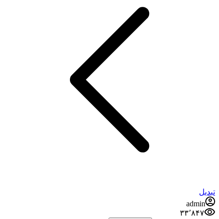
admi
۳۳٬۸۴