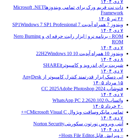
۷ دی ۱۴۰۴
دات نت فریم ورک برای تمامی ویندوزها
Microsoft .NET
Framework
۲۶ تیر ۱۴۰۵
ویندوز 7 همراه آپدیت 7 SP1
Windows 7 SP1 Professional
۷ دی ۱۴۰۴
ROM - برنامه نرو | ابزار رایت حرفه ای و
Nero Burning
ROM
۷ دی ۱۴۰۴
ویندوز 10 همراه آپدیت 10 22H2
Windows 10
۸ دی ۱۴۰۴
شیریت برای اندروید و کامپیوتر
SHAREit
۷ دی ۱۴۰۴
انی دسک ابزار قدرتمند کنترل کامپیوتر از
AnyDesk
۱۵ مرداد ۱۴۰۵
فتوشاپ CC 2025
Adobe Photoshop 2024
۷ دی ۱۴۰۴
واتساپ
WhatsApp PC 2.2620.102.0
۲۰ خرداد ۱۴۰۵
تمامی مایکروسافت ویژوال C
Microsoft Visual C++
۷ دی ۱۴۰۴
آنتی ویروس نورتون سکوریتی
Norton Security
۷ دی ۱۴۰۴
– ویرایش فایل
Hosts File Editor+