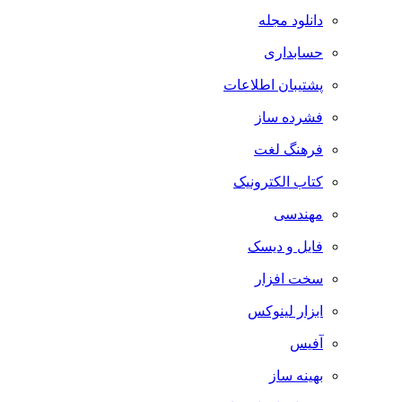
دانلود مجله
حسابداری
پشتیبان اطلاعات
فشرده ساز
فرهنگ لغت
کتاب الکترونیک
مهندسی
فایل و دیسک
سخت افزار
ابزار لینوکس
آفیس
بهینه ساز