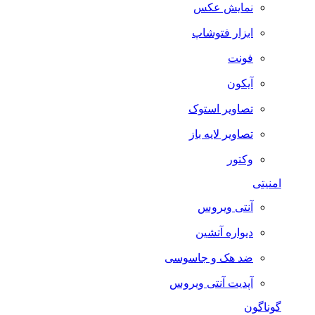
نمایش عکس
ابزار فتوشاپ
فونت
آیکون
تصاویر استوک
تصاویر لایه باز
وکتور
امنیتی
آنتی ویروس
دیواره آتشین
ضد هک و جاسوسی
آپدیت آنتی ویروس
گوناگون