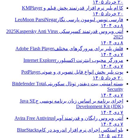
۲۰ خرداد ۱۴۰۵
کا ام پلیر نرم افزار قدرتمند پخش فیلم و
KMPlayer
۲۰ خرداد ۱۴۰۵
فارسی نویس لیومون پارسی نگار
LeoMoon ParsiNegar
۸ دی ۱۴۰۴
آنتی ویروس قدرتمند کسپرسکی 2025
Kaspersky Anti Virus
2025
۸ دی ۱۴۰۴
فلش پلیر برای مرورگرهای مختلف
Adobe Flash Player
۷ دی ۱۴۰۴
مرورگر محبوب اینترنت اکسپلورر
Internet Explorer
۷ دی ۱۴۰۴
پوت پلیر پخش انواع فایل تصویری و صوتی
PotPlayer
۲۰ خرداد ۱۴۰۵
بسته امنیتی بیت دیفندر توتال سکوریتی
Bitdefender Total
Security
۷ دی ۱۴۰۴
اجرای برنامه بر اساس زبان برنامه نویسی ج
Java SE
Development Kit (JDK)
۷ دی ۱۴۰۴
آنتی ویروس رایگان و قدرتمند آویرا
Avira Free Antivirus
۷ دی ۱۴۰۴
بلو استکس اجرای نرم افزار اندروید در کام
BlueStacks
۲۶ تیر ۱۴۰۵