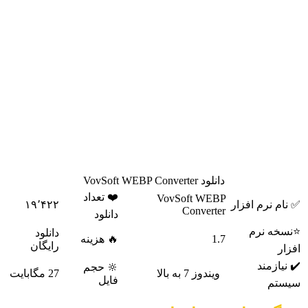
تصویر نیستند. این اپلیکیشن به شما کمک می کند این فرمت را به
فرمت های رایج تری مثل jpg یا png تبدیل کنید.
این نرم افزار با سرعت بالایی فایل های شما را تبدیل می کند.
مشکل دیگری که فرمت webp دارد این است که در بسیاری از
فضاهای ابری و رسانه های اجتماعی قابل آپلود کردن نیست. با
تبدیل کردن آن به فرمت های jpg و png امکان اشتراک گذاری
تصاویر خود با این فرمت را خواهید داشت. Webp Converter از drag
& drop به شکل کامل پشتیبانی می کند. علاوه بر این می توانید
دسته ای از تصاویر خود را در این اپلیکیشن بیاندازید و تمام آن ها را
به شکل گروهی تبدیل کنید. با یک کلیک عملیات تبدیل آغاز می شود.
کافیست فرمت خروجی دلخواه خود را برای برنامه تعیین کنید تا
باقی کارها به شکل خودکار برای شما انجام شود.
دانلود VovSoft WEBP Converter
❤️ تعداد
VovSoft WEBP
✅ نام نرم افزار
۱۹٬۴۲۲
Converter
دانلود
⭐نسخه نرم
دانلود
1.7
🔥 هزینه
رایگان
افزار
✔️ نیازمند
🔆 حجم
ویندوز 7 به بالا
27 مگابایت
فایل
سیستم