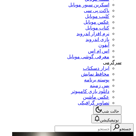
اسکرین سیور موبایل
پاکت پی سی
کلیپ موبایل
عکس موبایل
کتاب موبایل
نرم افزار اندروید
بازی اندروید
آیفون
اس ام اس
معرفی گوشی موبایل
سرگرمی
ابزار دسکتاپ
محافظ نمایش
پوسته برنامه
پس زمینه
دانلود بازی کامپیوتر
عکس ماشین
تصاویر گرافیکی
حالت شب
نوتیفیکیشن
جستجو