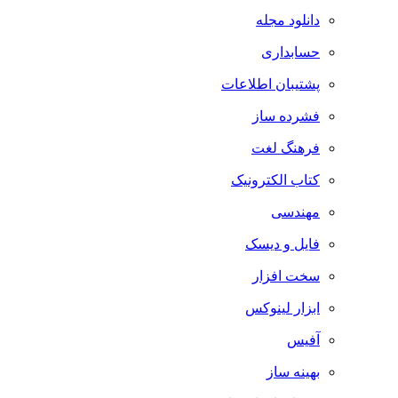
دانلود مجله
حسابداری
پشتیبان اطلاعات
فشرده ساز
فرهنگ لغت
کتاب الکترونیک
مهندسی
فایل و دیسک
سخت افزار
ابزار لینوکس
آفیس
بهینه ساز