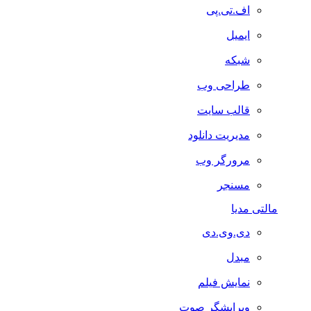
اف.تی.پی
ایمیل
شبکه
طراحی وب
قالب سایت
مدیریت دانلود
مرورگر وب
مسنجر
مالتی مدیا
دی.وی.دی
مبدل
نمایش فیلم
ویرایشگر صوت