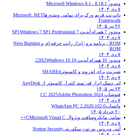
ویندوز 8.1
8.1 - Microsoft Windows 8.1
۷ دی ۱۴۰۴
دات نت فریم ورک برای تمامی ویندوزها
Microsoft .NET
Framework
۲۶ تیر ۱۴۰۵
ویندوز 7 همراه آپدیت 7 SP1
Windows 7 SP1 Professional
۷ دی ۱۴۰۴
ROM - برنامه نرو | ابزار رایت حرفه ای و
Nero Burning
ROM
۷ دی ۱۴۰۴
ویندوز 10 همراه آپدیت 10 22H2
Windows 10
۸ دی ۱۴۰۴
شیریت برای اندروید و کامپیوتر
SHAREit
۷ دی ۱۴۰۴
انی دسک ابزار قدرتمند کنترل کامپیوتر از
AnyDesk
۲۳ تیر ۱۴۰۵
فتوشاپ CC 2025
Adobe Photoshop 2024
۷ دی ۱۴۰۴
واتساپ
WhatsApp PC 2.2620.102.0
۲۰ خرداد ۱۴۰۵
تمامی مایکروسافت ویژوال C
Microsoft Visual C++
۷ دی ۱۴۰۴
آنتی ویروس نورتون سکوریتی
Norton Security
۷ دی ۱۴۰۴