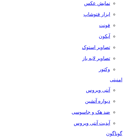
نمایش عکس
ابزار فتوشاپ
فونت
آیکون
تصاویر استوک
تصاویر لایه باز
وکتور
امنیتی
آنتی ویروس
دیواره آتشین
ضد هک و جاسوسی
آپدیت آنتی ویروس
گوناگون