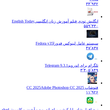
۳۴٬۹۳۲
انگلیش تودی فیلم آموزش زبان انگليسی
English Today
۵۵۹٬۳۳۰
سیستم عامل لینوکس فدورا
Fedora v35
۴۷٬۸۳۷
تلگرام برای اندروید
Telegram 9.3.1
۳٬۴۰۵٬۸۴۹
فتوشاپ CC 2025
Adobe Photoshop CC 2025
۱۱٬۹۲۶
نرم افزار شاد - اپلیکیشن برای اندروید و آیفون و کامپیوتر
shad