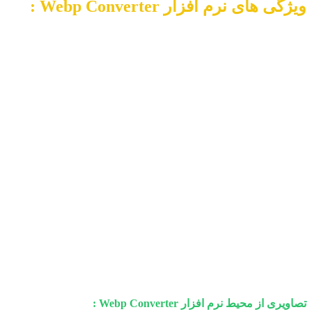
ویژگی های نرم افزار Webp Converter :
- پشتیبانی از drag & drop
- امکان تبدیل کردن گروهی تصاویر
دانلود کروم
- تبدیل تصاویر با یک کلیک
- تبدیل کردن به فرمت هایی مثل jpg و png
- تبدیل کردن فرمت های رایج تصویری به webp
- کاملا رایگان با امکان بروزرسانی
- باز کردن انواع تصاویر با فرمت های مختلف
- نیاز به .NET 4 و یا بالاتر
- حفظ کیفیت تصویر حین عملیات تبدیل
تصاویری از محیط نرم افزار Webp Converter :