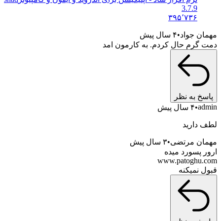
3.7.9
۳۹۵٬۷۳۶
مهمان جواد
۴ سال پیش
دمت گرم حال کردم. به کارمون امد
پاسخ به نظر
admin
۴ سال پیش
لطف دارید
مهمان مرتضی
۳ سال پیش
ارور پسورد میده
www.patoghu.com
قبول نمیکنه