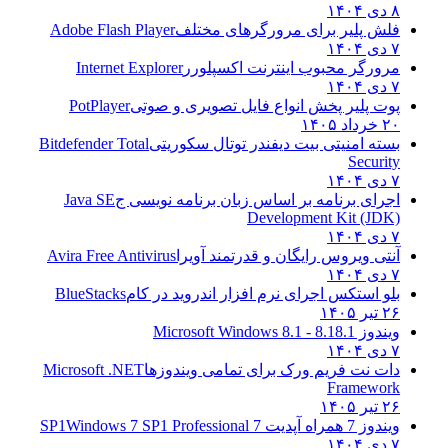
۸ دی ۱۴۰۴
فلش پلیر برای مرورگرهای مختلف
Adobe Flash Player
۷ دی ۱۴۰۴
مرورگر محبوب اینترنت اکسپلورر
Internet Explorer
۷ دی ۱۴۰۴
پوت پلیر پخش انواع فایل تصویری و صوتی
PotPlayer
۲۰ خرداد ۱۴۰۵
بسته امنیتی بیت دیفندر توتال سکوریتی
Bitdefender Total
Security
۷ دی ۱۴۰۴
اجرای برنامه بر اساس زبان برنامه نویسی ج
Java SE
Development Kit (JDK)
۷ دی ۱۴۰۴
آنتی ویروس رایگان و قدرتمند آویرا
Avira Free Antivirus
۷ دی ۱۴۰۴
بلو استکس اجرای نرم افزار اندروید در کام
BlueStacks
۲۶ تیر ۱۴۰۵
ویندوز 8.1
8.1 - Microsoft Windows 8.1
۷ دی ۱۴۰۴
دات نت فریم ورک برای تمامی ویندوزها
Microsoft .NET
Framework
۲۶ تیر ۱۴۰۵
ویندوز 7 همراه آپدیت 7 SP1
Windows 7 SP1 Professional
۷ دی ۱۴۰۴