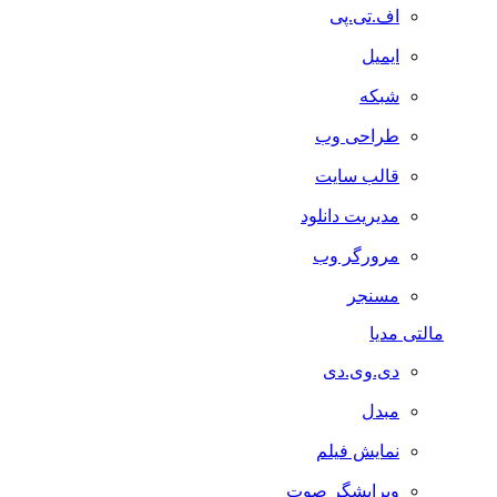
اف.تی.پی
ایمیل
شبکه
طراحی وب
قالب سایت
مدیریت دانلود
مرورگر وب
مسنجر
مالتی مدیا
دی.وی.دی
مبدل
نمایش فیلم
ویرایشگر صوت