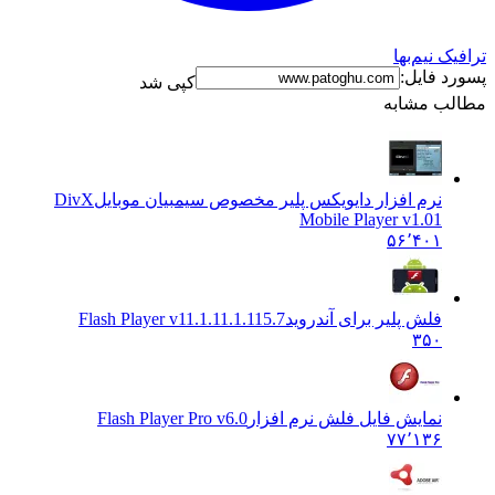
رافیک نیم‌بها
سورد فایل:
کپی شد
طالب مشابه
نرم افزار دایویکس پلیر مخصوص سیمبیان موبایل
DivX
Mobile Player v1.01
۵۶٬۴۰۱
فلش پلیر برای آندروید
Flash Player v11.1.11.1.115.7
۳۵۰
نمایش فایل فلش نرم افزار
Flash Player Pro v6.0
۷۷٬۱۳۶