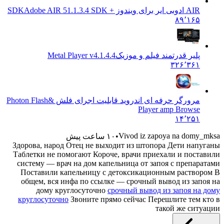
AIR ادوبی ایر برای ویندوز + SDK
Adobe AIR 51.1.3.4 SDK
۸۹٬۱۶۵
پلیر قدرتمند فیلم و موزیک
Metal Player v4.1.4.4
۳۲۶٬۳۶۱
مرورگر حرفه ای اندروید قابلیت اجرای فلش &
Photon Flash
Player amp Browse
۱۴٬۲۵۱
Vivod iz zapoya na domy_mks
۱۰ ساعت پیش
Здорова, народ Отец не выходит из штопора Дети напуган
Таблетки не помогают Короче, врачи приехали и поставил
систему — врач на дом капельница от запоя с препаратам
Поставили капельницу с детоксикационным раствором 
общем, вся инфа по ссылке — срочный вывод из запоя н
дому круглосуточно
срочный вывод из запоя на дом
круглосуточно
Звоните прямо сейчас Перешлите тем кто 
такой же ситуаци