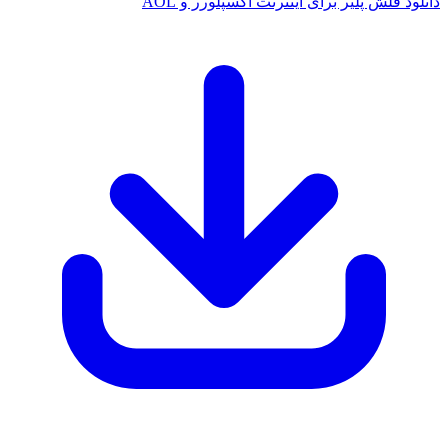
انلود فلش پلیر برای اینترنت اکسپلورر و AOL