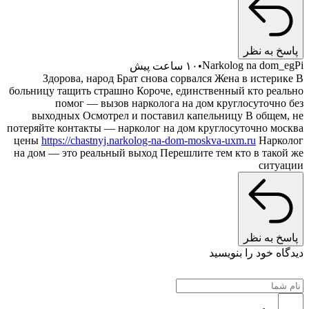
پاسخ به نظر
Narkolog na dom_egP
۱۰ ساعت پیش
Здорова, народ Брат снова сорвался Жена в истерике 
больницу тащить страшно Короче, единственный кто реальн
помог — вызов нарколога на дом круглосуточно бе
выходных Осмотрел и поставил капельницу В общем, н
потеряйте контакты — нарколог на дом круглосуточно москв
цены
https://chastnyj.narkolog-na-dom-moskva-uxm.ru
Нарколо
на дом — это реальный выход Перешлите тем кто в такой ж
ситуаци
پاسخ به نظر
یدگاه خود را بنویسید