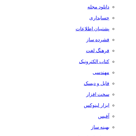
دانلود مجله
حسابداری
پشتیبان اطلاعات
فشرده ساز
فرهنگ لغت
کتاب الکترونیک
مهندسی
فایل و دیسک
سخت افزار
ابزار لینوکس
آفیس
بهینه ساز