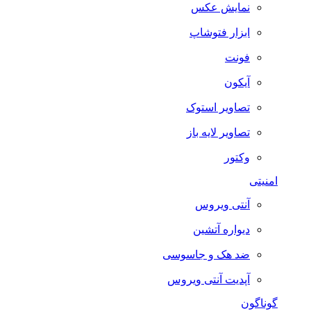
نمایش عکس
ابزار فتوشاپ
فونت
آیکون
تصاویر استوک
تصاویر لایه باز
وکتور
امنیتی
آنتی ویروس
دیواره آتشین
ضد هک و جاسوسی
آپدیت آنتی ویروس
گوناگون