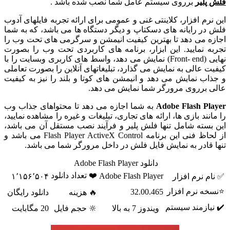
لش پلیر
برروی سیستم عامل شما نصب شده باشد .
ین نرم افزار، کلاینتی غنی و عمومی برای ارائه تجربه فایلهای آدوب
لش در رایانه های دسکتاپ و دیگر دستگاه ها می باشد، که به شما
جازه می دهد تا بهترین کیفیت انیمشن و سرگرمی های تحت وب را
جربه نمایید. این ابزار، برنامه های کاربردی تحت وب را بصورت
نهایی (Front- end) نمایش می دهد، واسط های کاربری وبسایت را با
یفیت عالی به نمایش می گذارد، تبلیغاتهای آنلاین را بصورت تعاملی
 جذاب نمایش می دهد و انیمشن های کوتا و بلند را نیز به کیفیت
الی برروی مرورگر شما نمایش می دهد.
Adobe Flash Playe
به شما اجازه می دهد تا محتواهای جذاب وب
ا مانند بازی ها، ارائه های تجاری، تبلیغات و غیره را مشاهده نمایید،
ین بسته شامل تنها فلش پلیر و فرآیند نصب مستقل آن می باشد،
از لحاظ فنی این برنامه Flash Player ActiveX Control می باشد و
نها قادر به نمایش فایل فلش در داخل مرورگر شما می باشد.
دانلود Adobe Flash Player
❤️ تعداد دانلود
Adobe Flash Player
✅ نام نرم افزار
۱٬۱۵۶٬۵۰۴
⭐نسخه نرم افزار
32.00.465
🔥 هزینه
دانلود رایگان
✔️ نیازمند سیستم
ویندوز 7 به بالا
🔆 حجم فایل
20 مگابایت