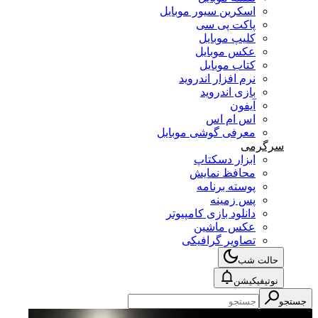
اسکرین سیور موبایل
پاکت پی سی
کلیپ موبایل
عکس موبایل
کتاب موبایل
نرم افزار اندروید
بازی اندروید
آیفون
اس ام اس
معرفی گوشی موبایل
سرگرمی
ابزار دسکتاپ
محافظ نمایش
پوسته برنامه
پس زمینه
دانلود بازی کامپیوتر
عکس ماشین
تصاویر گرافیکی
حالت شب
نوتیفیکیشن
جستجو