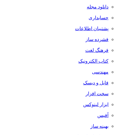
دانلود مجله
حسابداری
پشتیبان اطلاعات
فشرده ساز
فرهنگ لغت
کتاب الکترونیک
مهندسی
فایل و دیسک
سخت افزار
ابزار لینوکس
آفیس
بهینه ساز