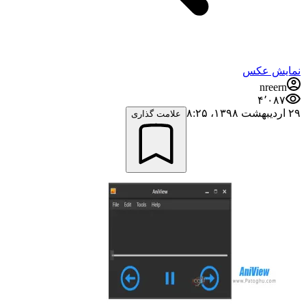
نمایش عکس
nreern
۴٬۰۸۷
۲۹ اردیبهشت ۱۳۹۸،‏ ۸:۲۵
علامت گذاری