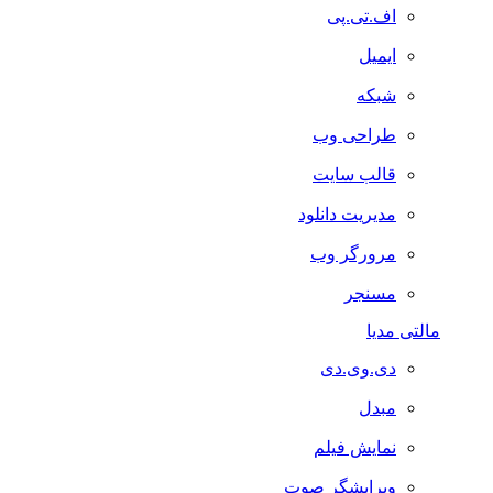
اف.تی.پی
ایمیل
شبکه
طراحی وب
قالب سایت
مدیریت دانلود
مرورگر وب
مسنجر
مالتی مدیا
دی.وی.دی
مبدل
نمایش فیلم
ویرایشگر صوت