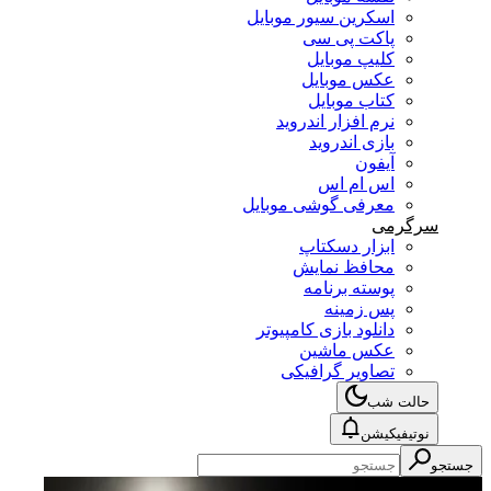
اسکرین سیور موبایل
پاکت پی سی
کلیپ موبایل
عکس موبایل
کتاب موبایل
نرم افزار اندروید
بازی اندروید
آیفون
اس ام اس
معرفی گوشی موبایل
سرگرمی
ابزار دسکتاپ
محافظ نمایش
پوسته برنامه
پس زمینه
دانلود بازی کامپیوتر
عکس ماشین
تصاویر گرافیکی
حالت شب
نوتیفیکیشن
جستجو