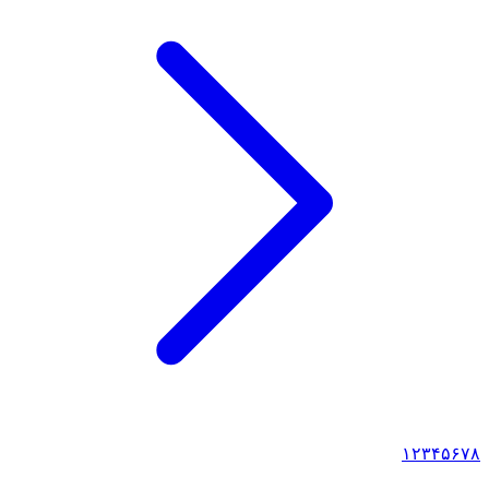
۱
۲
۳
۴
۵
۶
۷
۸