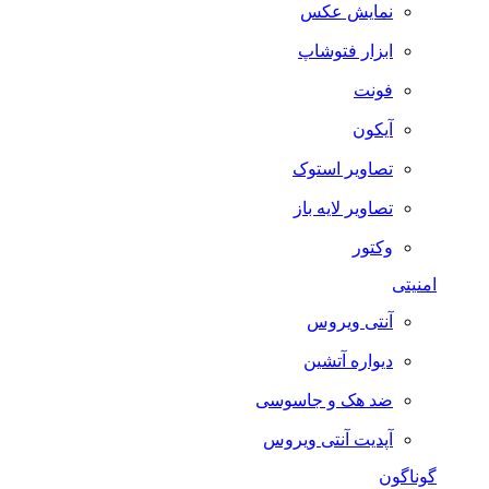
نمایش عکس
ابزار فتوشاپ
فونت
آیکون
تصاویر استوک
تصاویر لایه باز
وکتور
امنیتی
آنتی ویروس
دیواره آتشین
ضد هک و جاسوسی
آپدیت آنتی ویروس
گوناگون