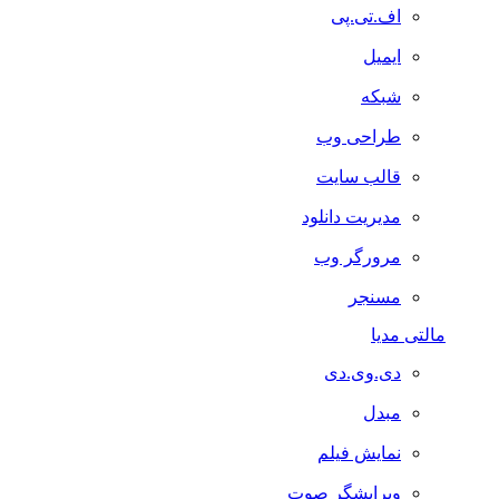
اف.تی.پی
ایمیل
شبکه
طراحی وب
قالب سایت
مدیریت دانلود
مرورگر وب
مسنجر
مالتی مدیا
دی.وی.دی
مبدل
نمایش فیلم
ویرایشگر صوت