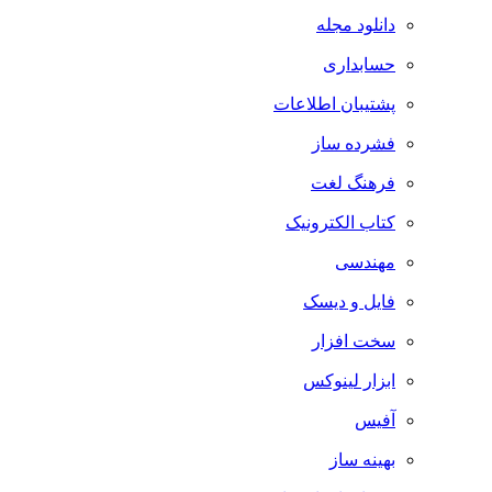
دانلود مجله
حسابداری
پشتیبان اطلاعات
فشرده ساز
فرهنگ لغت
کتاب الکترونیک
مهندسی
فایل و دیسک
سخت افزار
ابزار لینوکس
آفیس
بهینه ساز