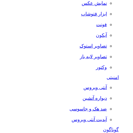
نمایش عکس
ابزار فتوشاپ
فونت
آیکون
تصاویر استوک
تصاویر لایه باز
وکتور
امنیتی
آنتی ویروس
دیواره آتشین
ضد هک و جاسوسی
آپدیت آنتی ویروس
گوناگون