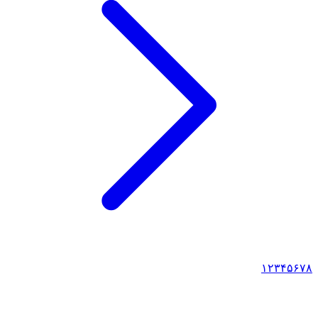
۱
۲
۳
۴
۵
۶
۷
۸