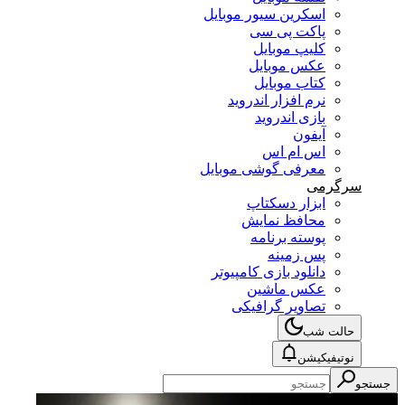
اسکرین سیور موبایل
پاکت پی سی
کلیپ موبایل
عکس موبایل
کتاب موبایل
نرم افزار اندروید
بازی اندروید
آیفون
اس ام اس
معرفی گوشی موبایل
سرگرمی
ابزار دسکتاپ
محافظ نمایش
پوسته برنامه
پس زمینه
دانلود بازی کامپیوتر
عکس ماشین
تصاویر گرافیکی
حالت شب
نوتیفیکیشن
جستجو