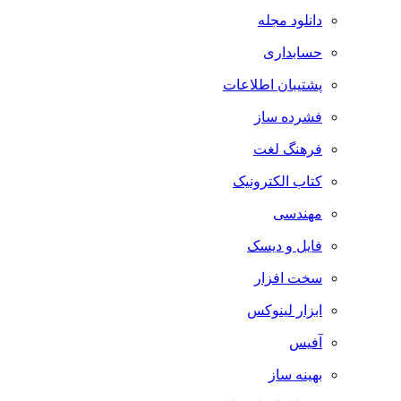
دانلود مجله
حسابداری
پشتیبان اطلاعات
فشرده ساز
فرهنگ لغت
کتاب الکترونیک
مهندسی
فایل و دیسک
سخت افزار
ابزار لینوکس
آفیس
بهینه ساز