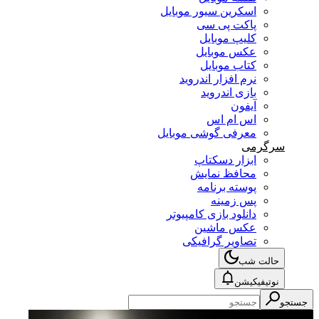
اسکرین سیور موبایل
پاکت پی سی
کلیپ موبایل
عکس موبایل
کتاب موبایل
نرم افزار اندروید
بازی اندروید
آیفون
اس ام اس
معرفی گوشی موبایل
سرگرمی
ابزار دسکتاپ
محافظ نمایش
پوسته برنامه
پس زمینه
دانلود بازی کامپیوتر
عکس ماشین
تصاویر گرافیکی
حالت شب
نوتیفیکیشن
جستجو