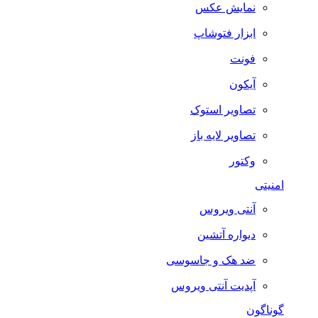
نمایش عکس
ابزار فتوشاپ
فونت
آیکون
تصاویر استوک
تصاویر لایه باز
وکتور
امنیتی
آنتی ویروس
دیواره آتشین
ضد هک و جاسوسی
آپدیت آنتی ویروس
گوناگون