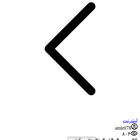
اینترنت
amir078
۸۰۴
۲۵ بهمن ۱۴۰۴،‏ ۲:۰۴