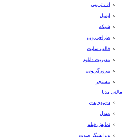
اف.تی.پی
ایمیل
شبکه
طراحی وب
قالب سایت
مدیریت دانلود
مرورگر وب
مسنجر
مالتی مدیا
دی.وی.دی
مبدل
نمایش فیلم
ویرایشگر صوت