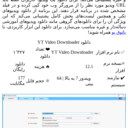
URL ویدیو مورد نظر را از مرورگر وب خود کپی کرده و در فیلد
مشخص شده در برنامه قرار دهند. این برنامه از دانلود ویدیوهای
تکی و همچنین لیست‌های پخش کامل پشتیبانی می‌کند که این
ویژگی آن را برای دانلودهای گروهی مانند دانلود ویدیوهای آموزشی
دنباله‌دار و غیره مناسب می‌سازد. برای دانلود این ابزار کاربردی، با
پاتوق‌ یو
همراه شوید!
دانلود YT Video Downloader
❤️ تعداد
✅ نام نرم افزار
YT Video Downloader
۱٬۳۲۷
دانلود
⭐نسخه نرم
دانلود
12.1
🔥 هزینه
رایگان
افزار
✔️ نیازمند
177
ویندوز 7 به بالا | 64
🔆 حجم فایل
مگابایت
بیتی
سیستم