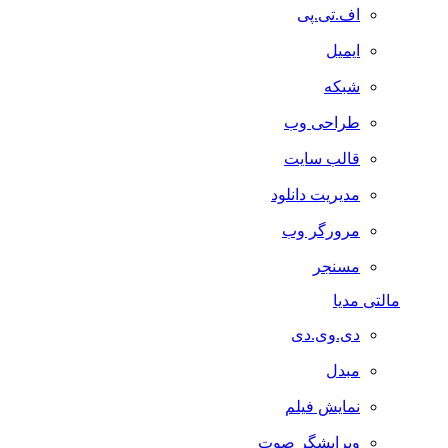
اف.تی.پی
ایمیل
شبکه
طراحی وب
قالب سایت
مدیریت دانلود
مرورگر وب
مسنجر
مالتی مدیا
دی.وی.دی
مبدل
نمایش فیلم
ویرایشگر صوت