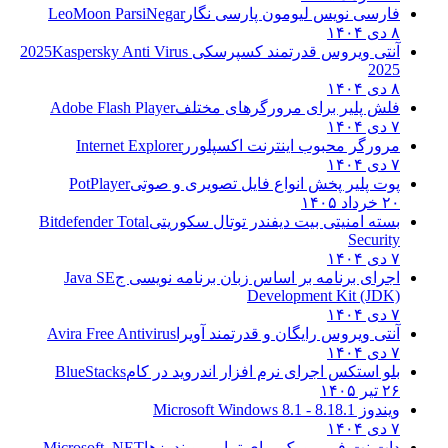
فارسی نویس لیومون پارسی نگار
LeoMoon ParsiNegar
۸ دی ۱۴۰۴
آنتی ویروس قدرتمند کسپرسکی 2025
Kaspersky Anti Virus
2025
۸ دی ۱۴۰۴
فلش پلیر برای مرورگرهای مختلف
Adobe Flash Player
۷ دی ۱۴۰۴
مرورگر محبوب اینترنت اکسپلورر
Internet Explorer
۷ دی ۱۴۰۴
پوت پلیر پخش انواع فایل تصویری و صوتی
PotPlayer
۲۰ خرداد ۱۴۰۵
بسته امنیتی بیت دیفندر توتال سکوریتی
Bitdefender Total
Security
۷ دی ۱۴۰۴
اجرای برنامه بر اساس زبان برنامه نویسی ج
Java SE
Development Kit (JDK)
۷ دی ۱۴۰۴
آنتی ویروس رایگان و قدرتمند آویرا
Avira Free Antivirus
۷ دی ۱۴۰۴
بلو استکس اجرای نرم افزار اندروید در کام
BlueStacks
۲۶ تیر ۱۴۰۵
ویندوز 8.1
8.1 - Microsoft Windows 8.1
۷ دی ۱۴۰۴
دات نت فریم ورک برای تمامی ویندوزها
Microsoft .NET