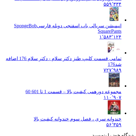
۵۵۹٬۳۳۴
انیمیشن سریالی باب اسفنجی دوبله فارسی
SpongeBob
SquarePants
۱٬۵۸۳٬۱۲۴
تمامی قسمت کلیپ طنز دکتر سلام - دکتر سلام 176 اضافه
شد
176
۷۲۷٬۹۸۹
مجموعه دورهمی کیفیت بالا – قسمت 1 تا 60
1 60
۱۱۰٬۹۰۷
خندوانه سری ، فصل سوم خندوانه کیفیت بالا
۵۶٬۳۵۹
دیدگاه خود را بنویسید