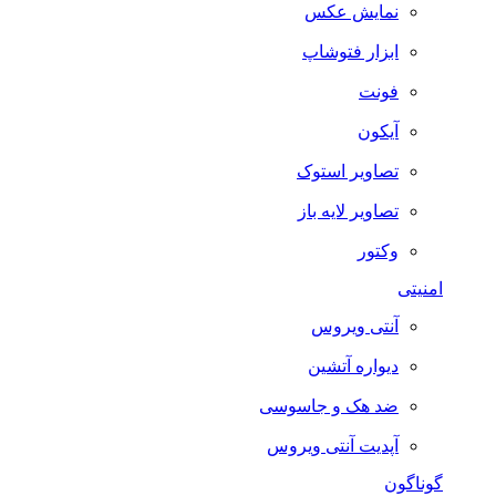
نمایش عکس
ابزار فتوشاپ
فونت
آیکون
تصاویر استوک
تصاویر لایه باز
وکتور
امنیتی
آنتی ویروس
دیواره آتشین
ضد هک و جاسوسی
آپدیت آنتی ویروس
گوناگون