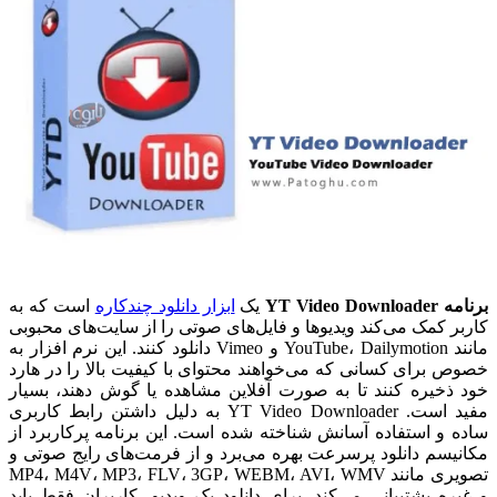
برنامه YT Video Downloader
یک
ابزار دانلود چندکاره
است که به
کاربر کمک می‌کند ویدیوها و فایل‌های صوتی را از سایت‌های محبوبی
مانند YouTube، Dailymotion و Vimeo دانلود کنند. این نرم افزار به
خصوص برای کسانی که می‌خواهند محتوای با کیفیت بالا را در هارد
خود ذخیره کنند تا به صورت آفلاین مشاهده یا گوش دهند، بسیار
مفید است. YT Video Downloader به دلیل داشتن رابط کاربری
ساده و استفاده آسانش شناخته شده است. این برنامه پرکاربرد از
مکانیسم دانلود پرسرعت بهره می‌برد و از فرمت‌های رایج صوتی و
تصویری مانند MP4، M4V، MP3، FLV، 3GP، WEBM، AVI، WMV
و غیره پشتیبانی می‌کند. برای دانلود یک ویدیو، کاربران فقط باید