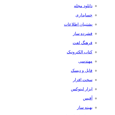
دانلود مجله
حسابداری
پشتیبان اطلاعات
فشرده ساز
فرهنگ لغت
کتاب الکترونیک
مهندسی
فایل و دیسک
سخت افزار
ابزار لینوکس
آفیس
بهینه ساز