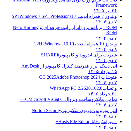
Framework
۲۶ تیر ۱۴۰۵
ویندوز 7 همراه آپدیت 7 SP1
Windows 7 SP1 Professional
۷ دی ۱۴۰۴
ROM - برنامه نرو | ابزار رایت حرفه ای و
Nero Burning
ROM
۷ دی ۱۴۰۴
ویندوز 10 همراه آپدیت 10 22H2
Windows 10
۸ دی ۱۴۰۴
شیریت برای اندروید و کامپیوتر
SHAREit
۷ دی ۱۴۰۴
انی دسک ابزار قدرتمند کنترل کامپیوتر از
AnyDesk
۱۵ مرداد ۱۴۰۵
فتوشاپ CC 2025
Adobe Photoshop 2024
۷ دی ۱۴۰۴
واتساپ
WhatsApp PC 2.2620.102.0
۲۰ خرداد ۱۴۰۵
تمامی مایکروسافت ویژوال C
Microsoft Visual C++
۷ دی ۱۴۰۴
آنتی ویروس نورتون سکوریتی
Norton Security
۷ دی ۱۴۰۴
– ویرایش فایل
Hosts File Editor+
۷ دی ۱۴۰۴