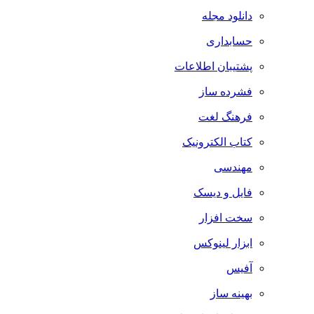
دانلود مجله
حسابداری
پشتیبان اطلاعات
فشرده ساز
فرهنگ لغت
کتاب الکترونیک
مهندسی
فایل و دیسک
سخت افزار
ابزار لینوکس
آفیس
بهینه ساز