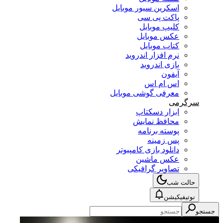
اسکرین سیور موبایل
پاکت پی سی
کلیپ موبایل
عکس موبایل
کتاب موبایل
نرم افزار اندروید
بازی اندروید
آیفون
اس ام اس
معرفی گوشی موبایل
سرگرمی
ابزار دسکتاپ
محافظ نمایش
پوسته برنامه
پس زمینه
دانلود بازی کامپیوتر
عکس ماشین
تصاویر گرافیکی
حالت شب
نوتیفیکیشن
جستجو