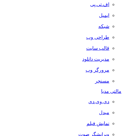
اف.تی.پی
ایمیل
شبکه
طراحی وب
قالب سایت
مدیریت دانلود
مرورگر وب
مسنجر
مالتی مدیا
دی.وی.دی
مبدل
نمایش فیلم
ویرایشگر صوت