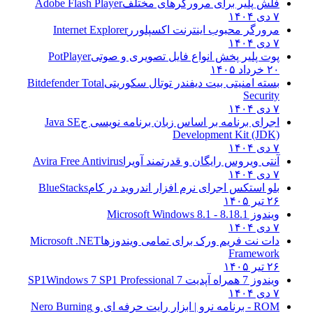
فلش پلیر برای مرورگرهای مختلف
Adobe Flash Player
۷ دی ۱۴۰۴
مرورگر محبوب اینترنت اکسپلورر
Internet Explorer
۷ دی ۱۴۰۴
پوت پلیر پخش انواع فایل تصویری و صوتی
PotPlayer
۲۰ خرداد ۱۴۰۵
بسته امنیتی بیت دیفندر توتال سکوریتی
Bitdefender Total
Security
۷ دی ۱۴۰۴
اجرای برنامه بر اساس زبان برنامه نویسی ج
Java SE
Development Kit (JDK)
۷ دی ۱۴۰۴
آنتی ویروس رایگان و قدرتمند آویرا
Avira Free Antivirus
۷ دی ۱۴۰۴
بلو استکس اجرای نرم افزار اندروید در کام
BlueStacks
۲۶ تیر ۱۴۰۵
ویندوز 8.1
8.1 - Microsoft Windows 8.1
۷ دی ۱۴۰۴
دات نت فریم ورک برای تمامی ویندوزها
Microsoft .NET
Framework
۲۶ تیر ۱۴۰۵
ویندوز 7 همراه آپدیت 7 SP1
Windows 7 SP1 Professional
۷ دی ۱۴۰۴
ROM - برنامه نرو | ابزار رایت حرفه ای و
Nero Burning