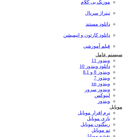
موزیک بی کلام
تیتراژ سریال
دانلود مستند
دانلود کارتون و انیمیشن
فیلم آموزشی
سیستم عامل
ویندوز 11
دانلود ویندوز 10
ویندوز 8 و 8.1
ویندوز 7
ویندوز xp
ویندوز سرور
لینوکس
ویندوز
موبایل
نرم افزار موبایل
بازی موبایل
رینگتون موبایل
تم موبایل
نقشه موبایل