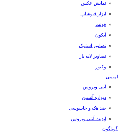
نمایش عکس
ابزار فتوشاپ
فونت
آیکون
تصاویر استوک
تصاویر لایه باز
وکتور
امنیتی
آنتی ویروس
دیواره آتشین
ضد هک و جاسوسی
آپدیت آنتی ویروس
گوناگون