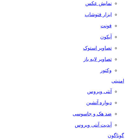
نمایش عکس
ابزار فتوشاپ
فونت
آیکون
تصاویر استوک
تصاویر لایه باز
وکتور
امنیتی
آنتی ویروس
دیواره آتشین
ضد هک و جاسوسی
آپدیت آنتی ویروس
گوناگون