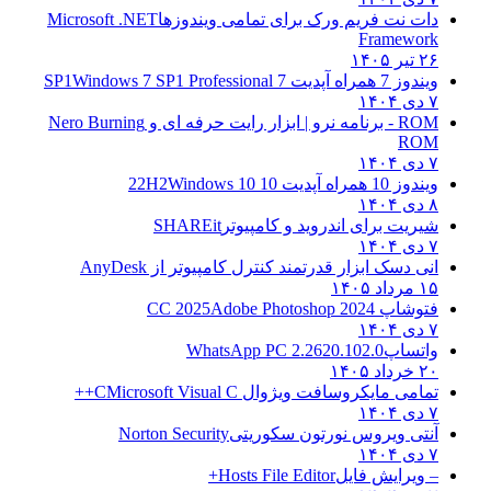
دات نت فریم ورک برای تمامی ویندوزها
Microsoft .NET
Framework
۲۶ تیر ۱۴۰۵
ویندوز 7 همراه آپدیت 7 SP1
Windows 7 SP1 Professional
۷ دی ۱۴۰۴
ROM - برنامه نرو | ابزار رایت حرفه ای و
Nero Burning
ROM
۷ دی ۱۴۰۴
ویندوز 10 همراه آپدیت 10 22H2
Windows 10
۸ دی ۱۴۰۴
شیریت برای اندروید و کامپیوتر
SHAREit
۷ دی ۱۴۰۴
انی دسک ابزار قدرتمند کنترل کامپیوتر از
AnyDesk
۱۵ مرداد ۱۴۰۵
فتوشاپ CC 2025
Adobe Photoshop 2024
۷ دی ۱۴۰۴
واتساپ
WhatsApp PC 2.2620.102.0
۲۰ خرداد ۱۴۰۵
تمامی مایکروسافت ویژوال C
Microsoft Visual C++
۷ دی ۱۴۰۴
آنتی ویروس نورتون سکوریتی
Norton Security
۷ دی ۱۴۰۴
– ویرایش فایل
Hosts File Editor+