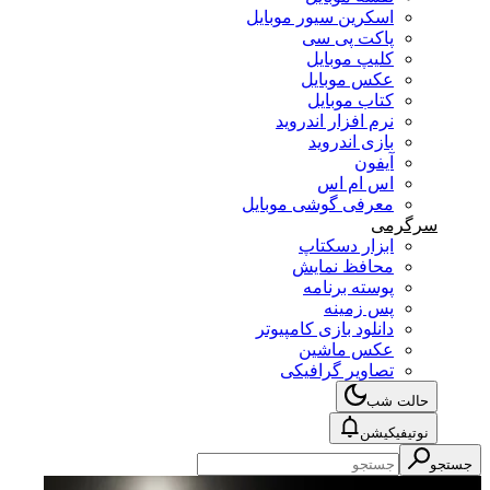
اسکرین سیور موبایل
پاکت پی سی
کلیپ موبایل
عکس موبایل
کتاب موبایل
نرم افزار اندروید
بازی اندروید
آیفون
اس ام اس
معرفی گوشی موبایل
سرگرمی
ابزار دسکتاپ
محافظ نمایش
پوسته برنامه
پس زمینه
دانلود بازی کامپیوتر
عکس ماشین
تصاویر گرافیکی
حالت شب
نوتیفیکیشن
جستجو