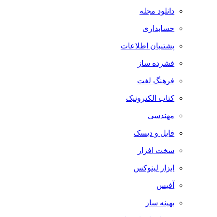
دانلود مجله
حسابداری
پشتیبان اطلاعات
فشرده ساز
فرهنگ لغت
کتاب الکترونیک
مهندسی
فایل و دیسک
سخت افزار
ابزار لینوکس
آفیس
بهینه ساز