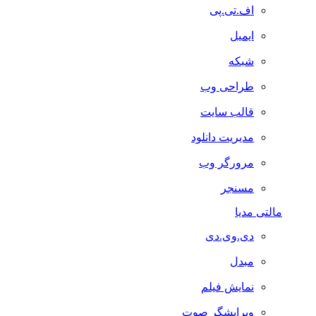
اف.تی.پی
ایمیل
شبکه
طراحی وب
قالب سایت
مدیریت دانلود
مرورگر وب
مسنجر
مالتی مدیا
دی.وی.دی
مبدل
نمایش فیلم
ویرایشگر صوت