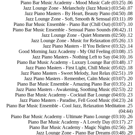
06. Piano Bar Music Academy - Mood Music Cafe (03:25)
07. Jazz Lounge Zone - Melancholy (Jazz Music) (03:54)
08. Jazz Piano Masters - By Heart, Beauty Piano (04:50)
09. Jazz Lounge Zone - Soft, Smooth & Sensual (03:11)
10. Piano Bar Music Ensemble - Piano Bar (Chill Out) (03:07)
11. Piano Bar Music Ensemble - Sensual Piano Sounds (06:42)
12. Jazz Lounge Zone - Quiet Moments (02:50)
13. Jazz Lounge Zone - Music for Relaxation (05:26)
14. Jazz Piano Masters - If You Believe (03:32)
15. Good Morning Jazz Academy - My Old Feeling (03:08)
16. Jazz Piano Masters - Nothing Left to Say (04:10)
17. Piano Bar Music Academy - Luxury Lounge Bar (03:48)
18. Jazz Piano Masters - First Light, Chill Music (05:02)
19. Jazz Piano Masters - Sweet Melody, Just Relax (02:51)
20. Jazz Piano Masters - Remember, Calm Music (03:07)
21. Piano Bar Music Ensemble - Amazing Piano Bar (03:35)
22. Jazz Piano Masters - Awakening, Soothing Music (02:53)
23. Piano Bar Music Academy - Cocktail Bar Lounge (04:03)
24. Jazz Piano Masters - Paradise, Fell Good Music (04:23)
25. Piano Bar Music Ensemble - Cool Jazz, Relaxation Meditation
(04:44)
26. Piano Bar Music Academy - Ultimate Piano Lounge (03:10)
27. Piano Bar Music Academy - A Lovely Day (03:17)
28. Piano Bar Music Academy - Magic Nights (02:56)
29. Jazz Lounge Zone - Piano Bar Dreams (03:48)