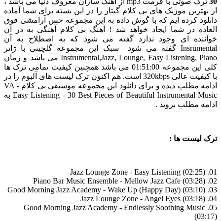
30
ترک صوتی با فرمت mp3 از آهنگ سازان معروف دنیا می باشد ،
از بهترین موزیک های بی کلام گیتار را در این بسته برای شما آماده
دانلود کرده ایم که با گوش داده به این مجموعه حس آرامشی فوق
العاده در شما ایجاد خواهد شد ! آهنگ بی کلام آهنگی به در آن
خواننده ای وجود ندارد گفته می شود که به اصطلاح به آن
Insrumental گفته می شود سبک این مجموعه گلچینی با ژانر
Instrumental,Jazz, Lounge, Easy Listening, Piano می باشد و زمان
کلی این مجموعه 01:51:00 می باشد همچنین کیفیت تمامی ترک ها
با کیفیت عالی 320kbps است. هم اکنون ترک لیست های آلبوم را در
ادامه مطلب دیده و برای دانلود این مجموعه موسیقی بی کلام VA -
Easy Listening - 30 Best Pieces of Beautiful Instrumental Music به
ادامه مطلب بروید .
ترک لیست ها :
01. Jazz Lounge Zone - Easy Listening (02:25)
02. Piano Bar Music Ensemble - Mellow Jazz Cafe (03:28)
03. Good Morning Jazz Academy - Wake Up (Happy Day) (03:10)
04. Jazz Lounge Zone - Angel Eyes (03:18)
05. Good Morning Jazz Academy - Endlessly Soothing Music
(03:17)