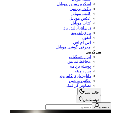
اسکرین سیور موبایل
پاکت پی سی
کلیپ موبایل
عکس موبایل
کتاب موبایل
نرم افزار اندروید
بازی اندروید
آیفون
اس ام اس
معرفی گوشی موبایل
سرگرمی
ابزار دسکتاپ
محافظ نمایش
پوسته برنامه
پس زمینه
دانلود بازی کامپیوتر
عکس ماشین
تصاویر گرافیکی
حالت شب
نوتیفیکیشن
جستجو