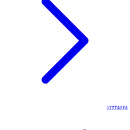
۱
۲
۳
۴
۵
۶
۷
۸