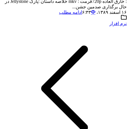
: خارق العاده 720pفرمت : mkv خلاصه داستان :پارک Jellystone در
حال برگذاری صدمین جشن...
۱۶ اسفند ۱۳۸۹،‏ ۶:۳۳
ادامه مطلب
نرم افزار