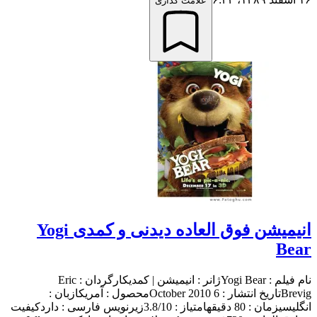
علامت گذاری
انیمیشن فوق العاده دیدنی و کمدی Yogi
Bear
نام فیلم : Yogi Bearژانر : انیمیشن | کمدیکارگردان : Eric
Brevigتاریخ انتشار : 6 October 2010محصول : آمریکازبان :
انگلیسیزمان : 80 دقیقهامتیاز : 3.8/10زیرنویس فارسی : داردکیفیت