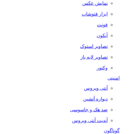
نمایش عکس
ابزار فتوشاپ
فونت
آیکون
تصاویر استوک
تصاویر لایه باز
وکتور
امنیتی
آنتی ویروس
دیواره آتشین
ضد هک و جاسوسی
آپدیت آنتی ویروس
گوناگون