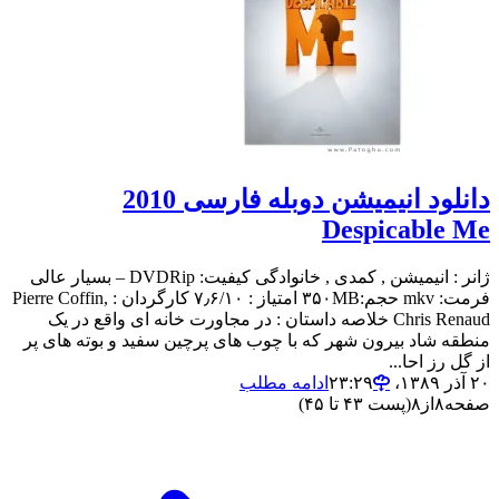
دانلود انیمیشن دوبله فارسی 2010
Despicable Me
ژانر : انیمیشن , کمدی , خانوادگی کیفیت: DVDRip – بسیار عالی
فرمت: mkv حجم:۳۵۰MB امتیاز : ۷٫۶/۱۰ کارگردان : Pierre Coffin,
Chris Renaud خلاصه داستان : در مجاورت خانه ای واقع در یک
منطقه شاد بیرون شهر که با چوب های پرچین سفید و بوته های پر
از گل رز احا...
۲۰ آذر ۱۳۸۹،‏ ۲۳:۲۹
ادامه مطلب
صفحه
۸
از
۸
(پست ۴۳ تا ۴۵)