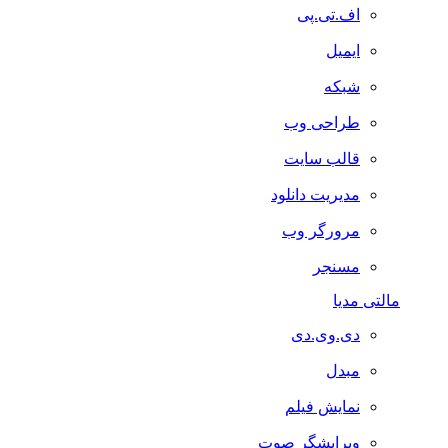
اف.تی.پی
ایمیل
شبکه
طراحی وب
قالب سایت
مدیریت دانلود
مرورگر وب
مسنجر
مالتی مدیا
دی.وی.دی
مبدل
نمایش فیلم
ویرایشگر صوت