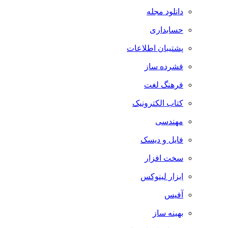
دانلود مجله
حسابداری
پشتیبان اطلاعات
فشرده ساز
فرهنگ لغت
کتاب الکترونیک
مهندسی
فایل و دیسک
سخت افزار
ابزار لینوکس
آفیس
بهینه ساز