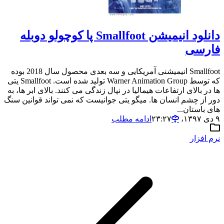
دانلود انیمیشن Smallfoot پا کوچولو دوبله
فارسی
Smallfoot انیمیشنی آمریکایی و سه بعدی محصول سال 2018 بوده
که توسط Warner Animation Group تولید شده است. Smallfoot یتی
ها در بالای ارتفاعات هیمالیا در نپال زندگی می کنند. بالای ابر ها، به
دور از چشم انسان ها. میگو یتی جوانیست که نمی تواند قوانین سنگ
های باستان...
۹ دی ۱۳۹۷،‏ ۲۳:۲۷
ادامه مطلب
نرم افزار