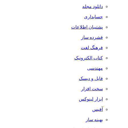
دانلود مجله
حسابداری
پشتیبان اطلاعات
فشرده ساز
فرهنگ لغت
کتاب الکترونیک
مهندسی
فایل و دیسک
سخت افزار
ابزار لینوکس
آفیس
بهینه ساز