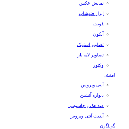
نمایش عکس
ابزار فتوشاپ
فونت
آیکون
تصاویر استوک
تصاویر لایه باز
وکتور
امنیتی
آنتی ویروس
دیواره آتشین
ضد هک و جاسوسی
آپدیت آنتی ویروس
گوناگون