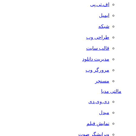
اف.تی.پی
ایمیل
شبکه
طراحی وب
قالب سایت
مدیریت دانلود
مرورگر وب
مسنجر
مالتی مدیا
دی.وی.دی
مبدل
نمایش فیلم
ویرایشگر صوت