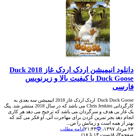
دانلود انیمیشن اردک اردک غاز 2018 Duck
Duck Goose با کیفیت بالا و زیرنویس
فارسی
Duck Duck Goose اردک اردک غاز 2018 انیمیشن سه بعدی به
کارگردانی Chris Jenkins می باشد که در سال 2018 منتشر شد. پنگ
یک غاز بی هدف و سرگردان می باشد که ترجیح می دهد هر کاری
انجام دهد بجز تمرین کردن برای مهاجرت آتی. او فکر می کند که
بهتر از همه است و زمانش را ص...
۲۳ مرداد ۱۳۹۷،‏ ۲۱:۴۴
ادامه مطلب
صفحه
۳
از
۸
(پست ۱۳ تا ۱۸)