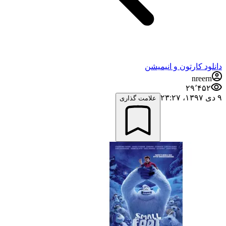
دانلود کارتون و انیمیشن
nreern
۲۹٬۴۵۲
۹ دی ۱۳۹۷،‏ ۲۳:۲۷
علامت گذاری