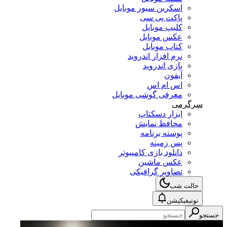
اسکرین سیور موبایل
پاکت پی سی
کلیپ موبایل
عکس موبایل
کتاب موبایل
نرم افزار اندروید
بازی اندروید
آیفون
اس ام اس
معرفی گوشی موبایل
سرگرمی
ابزار دسکتاپ
محافظ نمایش
پوسته برنامه
پس زمینه
دانلود بازی کامپیوتر
عکس ماشین
تصاویر گرافیکی
حالت شب
نوتیفیکیشن
جستجو