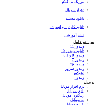
موزیک بی کلام
تیتراژ سریال
دانلود مستند
دانلود کارتون و انیمیشن
فیلم آموزشی
سیستم عامل
ویندوز 11
دانلود ویندوز 10
ویندوز 8 و 8.1
ویندوز 7
ویندوز xp
ویندوز سرور
لینوکس
ویندوز
موبایل
نرم افزار موبایل
بازی موبایل
رینگتون موبایل
تم موبایل
نقشه موبایل