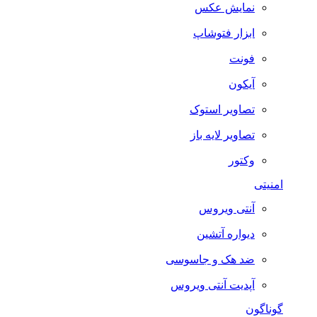
نمایش عکس
ابزار فتوشاپ
فونت
آیکون
تصاویر استوک
تصاویر لایه باز
وکتور
امنیتی
آنتی ویروس
دیواره آتشین
ضد هک و جاسوسی
آپدیت آنتی ویروس
گوناگون