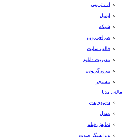
اف.تی.پی
ایمیل
شبکه
طراحی وب
قالب سایت
مدیریت دانلود
مرورگر وب
مسنجر
مالتی مدیا
دی.وی.دی
مبدل
نمایش فیلم
ویرایشگر صوت