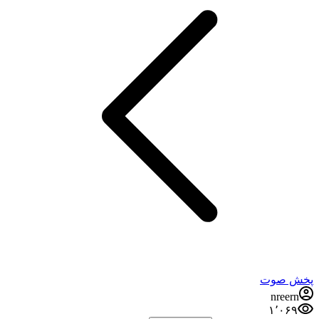
پخش صوت
nreern
۱٬۰۶۹