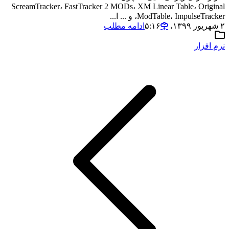
ScreamTracker، FastTracker 2 MODs، XM Linear Table، Original
ModTable، ImpulseTracker، و ... ا...
۲ شهریور ۱۳۹۹،‏ ۵:۱۶
ادامه مطلب
نرم افزار