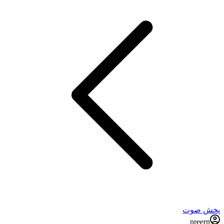
پخش صوت
nreern