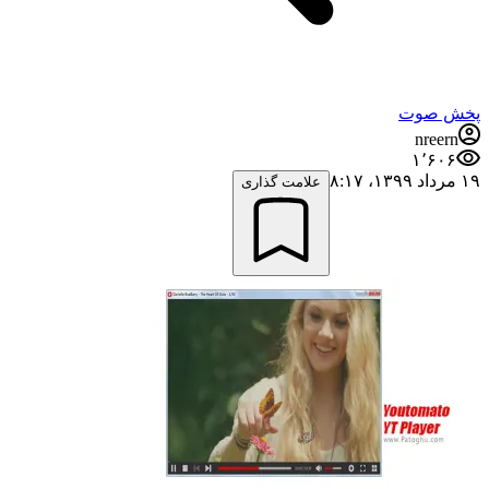
پخش صوت
nreern
۱٬۶۰۶
۱۹ مرداد ۱۳۹۹،‏ ۸:۱۷
علامت گذاری