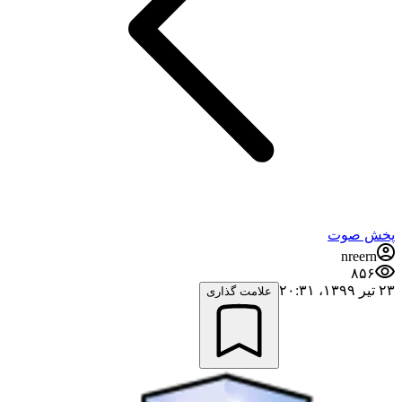
پخش صوت
nreern
۸۵۶
۲۳ تیر ۱۳۹۹،‏ ۲۰:۳۱
علامت گذاری