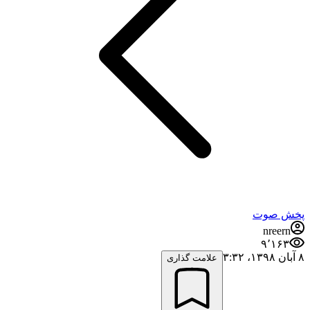
پخش صوت
nreern
۹٬۱۶۳
۸ آبان ۱۳۹۸،‏ ۳:۳۲
علامت گذاری