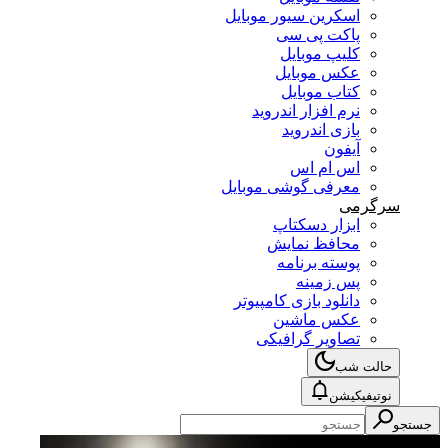
اسکرین سیور موبایل
پاکت پی سی
کلیپ موبایل
عکس موبایل
کتاب موبایل
نرم افزار اندروید
بازی اندروید
آیفون
اس ام اس
معرفی گوشی موبایل
سرگرمی
ابزار دسکتاپ
محافظ نمایش
پوسته برنامه
پس زمینه
دانلود بازی کامپیوتر
عکس ماشین
تصاویر گرافیکی
حالت شب
نوتیفیکیشن
جستجو