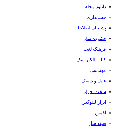
دانلود مجله
حسابداری
پشتیبان اطلاعات
فشرده ساز
فرهنگ لغت
کتاب الکترونیک
مهندسی
فایل و دیسک
سخت افزار
ابزار لینوکس
آفیس
بهینه ساز