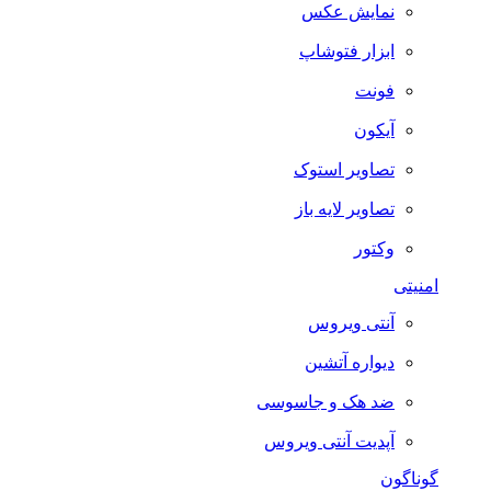
نمایش عکس
ابزار فتوشاپ
فونت
آیکون
تصاویر استوک
تصاویر لایه باز
وکتور
امنیتی
آنتی ویروس
دیواره آتشین
ضد هک و جاسوسی
آپدیت آنتی ویروس
گوناگون