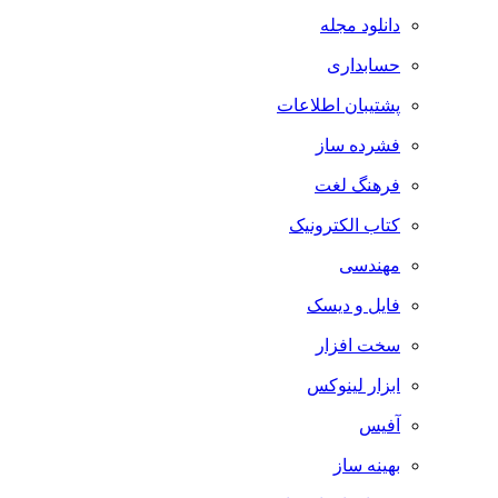
دانلود مجله
حسابداری
پشتیبان اطلاعات
فشرده ساز
فرهنگ لغت
کتاب الکترونیک
مهندسی
فایل و دیسک
سخت افزار
ابزار لینوکس
آفیس
بهینه ساز