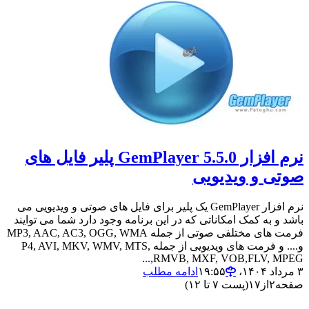
نرم افزار 5.5.0 GemPlayer پلیر فایل های
صوتی و ویدیویی
نرم افزار GemPlayer یک پلیر برای فایل های صوتی و ویدیویی می
باشد و به کمک امکاناتی که در این برنامه وجود دارد شما می توایند
فرمت های مختلفی صوتی از جمله MP3, AAC, AC3, OGG, WMA
و.... و فرمت های ویدیویی از جمله P4, AVI, MKV, WMV, MTS,
RMVB, MXF, VOB,FLV, MPEG,...
۳ مرداد ۱۴۰۴،‏ ۱۹:۵۵
ادامه مطلب
صفحه
۲
از
۱۷
(پست ۷ تا ۱۲)