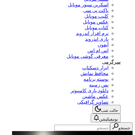
اسکرین سیور موبایل
پاکت پی سی
کلیپ موبایل
عکس موبایل
کتاب موبایل
نرم افزار اندروید
بازی اندروید
آیفون
اس ام اس
معرفی گوشی موبایل
سرگرمی
ابزار دسکتاپ
محافظ نمایش
پوسته برنامه
پس زمینه
دانلود بازی کامپیوتر
عکس ماشین
تصاویر گرافیکی
حالت شب
نوتیفیکیشن
جستجو