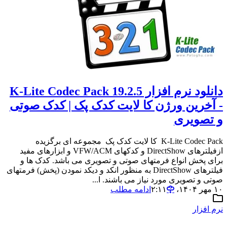
دانلود نرم افزار K-Lite Codec Pack 19.2.5
- آخرین ورژن کا لایت کدک پک | کدک صوتی
و تصویری
K-Lite Codec Pack کا لایت کدک پک مجموعه ای برگزیده
ازفیلترهای DirectShow و کدکهای VFW/ACM و ابزارهای مفید
برای پخش انواع فرمتهای صوتی و تصویری می باشد. کدک ها و
فیلترهای DirectShow به منظور انکد و دیکد نمودن (پخش) فرمتهای
صوتی و تصویری مورد نیاز می باشند. ا...
۱۰ مهر ۱۴۰۴،‏ ۲:۱۱
ادامه مطلب
نرم افزار