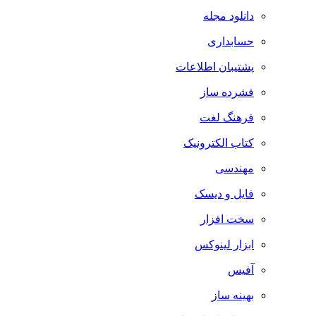
دانلود مجله
حسابداری
پشتیبان اطلاعات
فشرده ساز
فرهنگ لغت
کتاب الکترونیک
مهندسی
فایل و دیسک
سخت افزار
ابزار لینوکس
آفیس
بهینه ساز