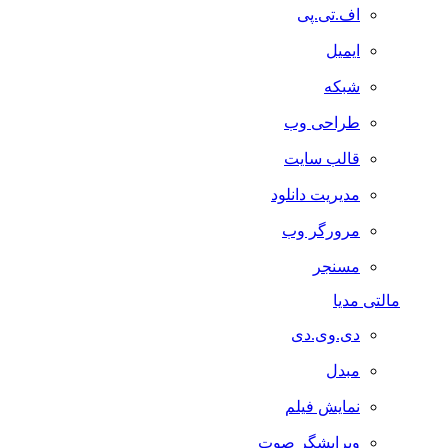
اف.تی.پی
ایمیل
شبکه
طراحی وب
قالب سایت
مدیریت دانلود
مرورگر وب
مسنجر
مالتی مدیا
دی.وی.دی
مبدل
نمایش فیلم
ویرایشگر صوت