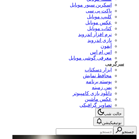
اسکرین سیور موبایل
پاکت پی سی
کلیپ موبایل
عکس موبایل
کتاب موبایل
نرم افزار اندروید
بازی اندروید
آیفون
اس ام اس
معرفی گوشی موبایل
سرگرمی
ابزار دسکتاپ
محافظ نمایش
پوسته برنامه
پس زمینه
دانلود بازی کامپیوتر
عکس ماشین
تصاویر گرافیکی
حالت شب
نوتیفیکیشن
جستجو