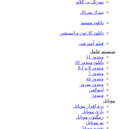
موزیک بی کلام
تیتراژ سریال
دانلود مستند
دانلود کارتون و انیمیشن
فیلم آموزشی
سیستم عامل
ویندوز 11
دانلود ویندوز 10
ویندوز 8 و 8.1
ویندوز 7
ویندوز xp
ویندوز سرور
لینوکس
ویندوز
موبایل
نرم افزار موبایل
بازی موبایل
رینگتون موبایل
تم موبایل
نقشه موبایل