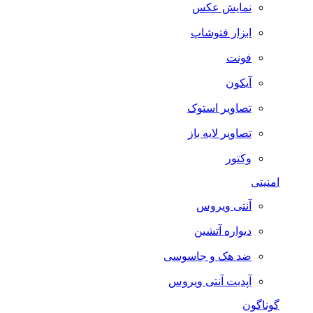
نمایش عکس
ابزار فتوشاپ
فونت
آیکون
تصاویر استوک
تصاویر لایه باز
وکتور
امنیتی
آنتی ویروس
دیواره آتشین
ضد هک و جاسوسی
آپدیت آنتی ویروس
گوناگون