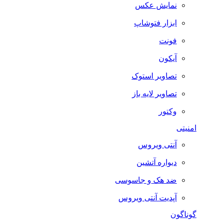
نمایش عکس
ابزار فتوشاپ
فونت
آیکون
تصاویر استوک
تصاویر لایه باز
وکتور
امنیتی
آنتی ویروس
دیواره آتشین
ضد هک و جاسوسی
آپدیت آنتی ویروس
گوناگون