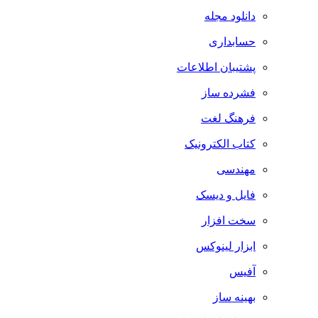
دانلود مجله
حسابداری
پشتیبان اطلاعات
فشرده ساز
فرهنگ لغت
کتاب الکترونیک
مهندسی
فایل و دیسک
سخت افزار
ابزار لینوکس
آفیس
بهینه ساز