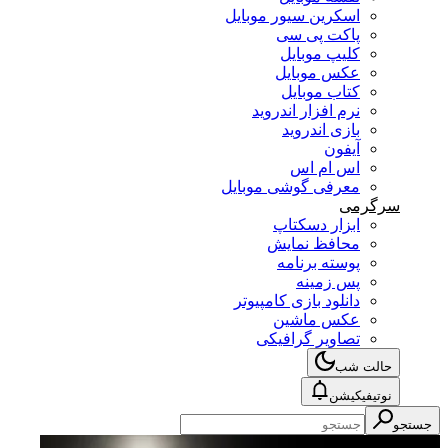
اسکرین سیور موبایل
پاکت پی سی
کلیپ موبایل
عکس موبایل
کتاب موبایل
نرم افزار اندروید
بازی اندروید
آیفون
اس ام اس
معرفی گوشی موبایل
سرگرمی
ابزار دسکتاپ
محافظ نمایش
پوسته برنامه
پس زمینه
دانلود بازی کامپیوتر
عکس ماشین
تصاویر گرافیکی
حالت شب
نوتیفیکیشن
جستجو