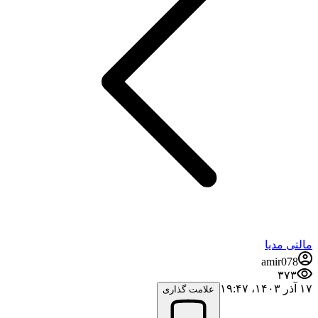
مالتی مدیا
amir078
۳۷۳
۱۷ آذر ۱۴۰۳،‏ ۱۹:۴۷
علامت گذاری