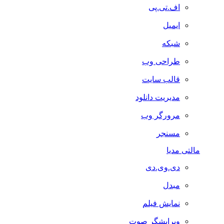
اف.تی.پی
ایمیل
شبکه
طراحی وب
قالب سایت
مدیریت دانلود
مرورگر وب
مسنجر
مالتی مدیا
دی.وی.دی
مبدل
نمایش فیلم
ویرایشگر صوت