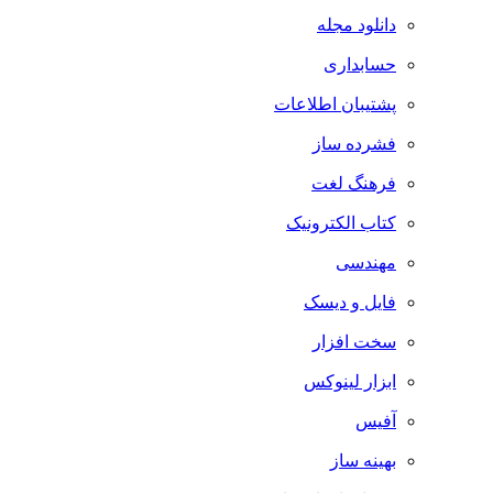
دانلود مجله
حسابداری
پشتیبان اطلاعات
فشرده ساز
فرهنگ لغت
کتاب الکترونیک
مهندسی
فایل و دیسک
سخت افزار
ابزار لینوکس
آفیس
بهینه ساز