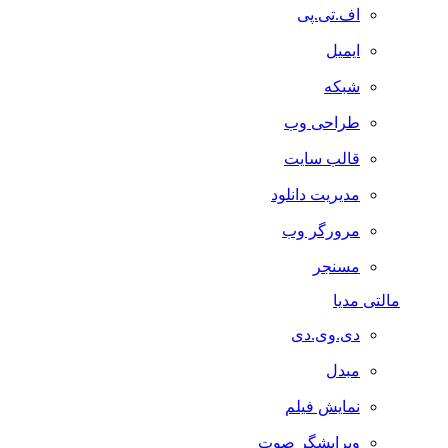
اف.تی.پی
ایمیل
شبکه
طراحی وب
قالب سایت
مدیریت دانلود
مرورگر وب
مسنجر
مالتی مدیا
دی.وی.دی
مبدل
نمایش فیلم
ویرایشگر صوت