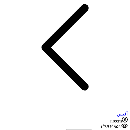
آفیس
nreern
۱٬۹۹۶٬۹۵۱