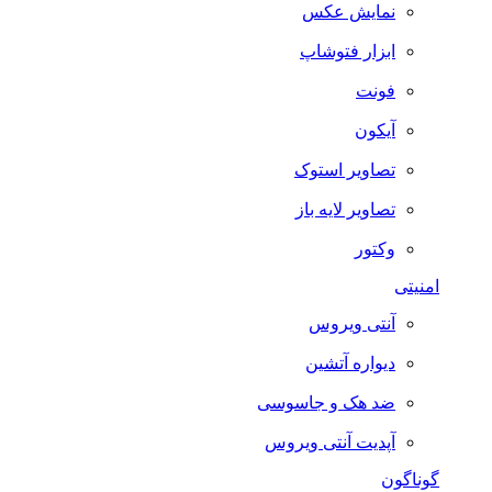
نمایش عکس
ابزار فتوشاپ
فونت
آیکون
تصاویر استوک
تصاویر لایه باز
وکتور
امنیتی
آنتی ویروس
دیواره آتشین
ضد هک و جاسوسی
آپدیت آنتی ویروس
گوناگون