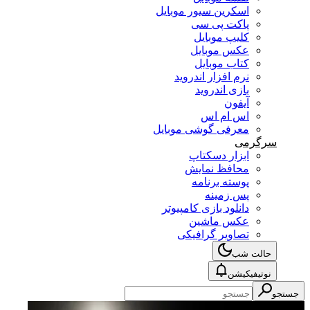
اسکرین سیور موبایل
پاکت پی سی
کلیپ موبایل
عکس موبایل
کتاب موبایل
نرم افزار اندروید
بازی اندروید
آیفون
اس ام اس
معرفی گوشی موبایل
سرگرمی
ابزار دسکتاپ
محافظ نمایش
پوسته برنامه
پس زمینه
دانلود بازی کامپیوتر
عکس ماشین
تصاویر گرافیکی
حالت شب
نوتیفیکیشن
جستجو