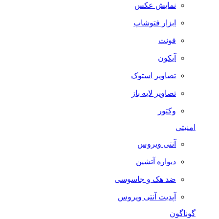
نمایش عکس
ابزار فتوشاپ
فونت
آیکون
تصاویر استوک
تصاویر لایه باز
وکتور
امنیتی
آنتی ویروس
دیواره آتشین
ضد هک و جاسوسی
آپدیت آنتی ویروس
گوناگون