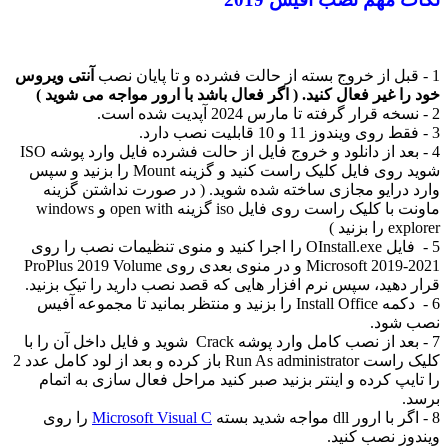
1 - قبل از خروج بسته از حالت فشرده و تا پایان نصب
آنتی ویروس
خود را غیر فعال کنید. ( اگر فعال باشد با ارور مواجه می شوید )
2 - نسخه قرار گرفته تا مارس 2024 آپدیت شده است.
3 - فقط روی ویندوز 11 و 10 قابلیت نصب دارد.
4 - بعد از دانلود و خروج فایل از حالت فشرده فایل وارد پوشه ISO
شوید روی فایل کلیک راست کنید و گزینه Mount را بزنید و سپس
وارد درایو مجازی ساخته شده شوید. ( در صورت نداشتن گزینه
ماونت با کلیک راست روی فایل iso گزینه open with و windows
explorer را بزنید )
5 - فایل OInstall.exe را اجرا کنید و منوی تنظیمات نصب را روی
Microsoft 2019-2021 و در منوی بعدی روی ProPlus 2019 Volume
قرار دهید، سپس نرم افزار هایی که قصد نصب دارید را تیک بزنید.
6 - دکمه Install Office را بزنید و منتظر بمانید تا مجموعه آفیس
نصب شود.
7 - بعد از نصب کامل وارد پوشه Crack شوید و فایل داخل آن را با
کلیک راست Run As administrator باز کرده و بعد از لود کامل عدد 2
را تایپ کرده و اینتر بزنید صبر کنید مراحل فعال سازی به اتمام
برسد.
8 - اگر با ارور dll مواجه شدید بسته
Microsoft Visual C
را روی
ویندوز نصب کنید.