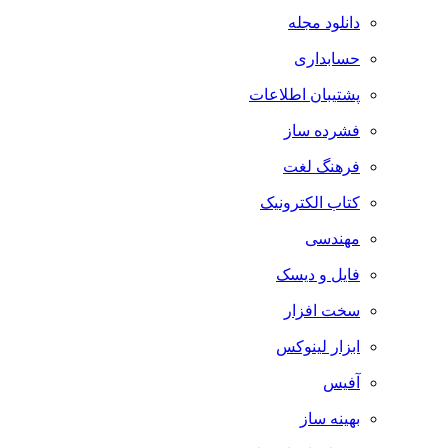
دانلود مجله
حسابداری
پشتیبان اطلاعات
فشرده ساز
فرهنگ لغت
کتاب الکترونیک
مهندسی
فایل و دیسک
سخت افزار
ابزار لینوکس
آفیس
بهینه ساز