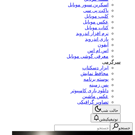
اسکرین سیور موبایل
پاکت پی سی
کلیپ موبایل
عکس موبایل
کتاب موبایل
نرم افزار اندروید
بازی اندروید
آیفون
اس ام اس
معرفی گوشی موبایل
سرگرمی
ابزار دسکتاپ
محافظ نمایش
پوسته برنامه
پس زمینه
دانلود بازی کامپیوتر
عکس ماشین
تصاویر گرافیکی
حالت شب
نوتیفیکیشن
جستجو