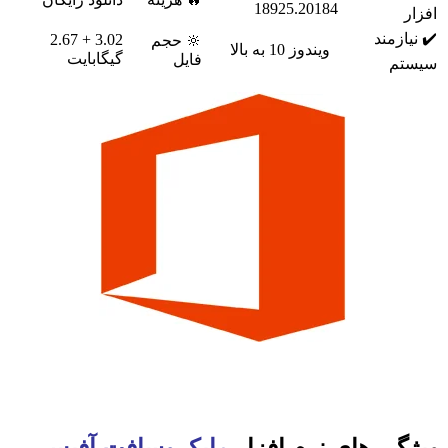
18925.20184
افزار
✔️ نیازمند
3.02 + 2.67
🔆 حجم
ویندوز 10 به بالا
گیگابایت
فایل
سیستم