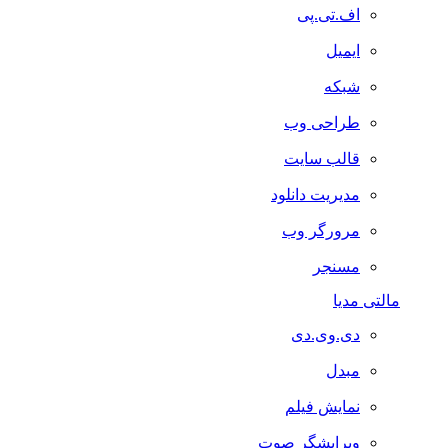
اف.تی.پی
ایمیل
شبکه
طراحی وب
قالب سایت
مدیریت دانلود
مرورگر وب
مسنجر
مالتی مدیا
دی.وی.دی
مبدل
نمایش فیلم
ویرایشگر صوت