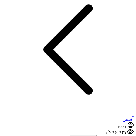
آفیس
nreern
۱٬۹۹۶٬۹۲۷