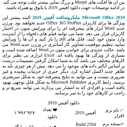
بین آن ها افکت های Morph و بزرگ نمایی بیشتر جلب توجه می کند.
در ادامه توضیحات جهت دانلود افیس 2019 با پاتوق یو همراه باشید.
Microsoft Office 2019
مایکروسافت آفیس 2019
البته بیشتر این
ویژگی ها برای کاربران Office 365 ProPlus جدید نخواهند بود. ورژن
جدید Word ابزار های پیشرفته ای را برای ویرایش متون در اختیار
کاربران قرار می دهد. شما می توانید فیلم های دلخواه را از اینترنت
وارد متون خود کنید، فایل های pdf را باز کنید و آن ها را ویرایش
نمایید. تنظیم موقعیت تصاویر کار آسانتری در ورژن جدید Word می
باشد. حالت جدیدی برای خواندن متون در Word اضافه شده است و
بسیاری از ویژگی ها بهبود یافته اند. Excel ابزاری بی نظیر برای
کارهای مختلف می باشد که به شما امکان گرفتن تصمیمات درست
بر اساس آنالیز داده های موجود را می دهد. بیش از هر چیزی باید به
ظاهر جدید اکسل اشاره کرد. دیگر خبری از جزئیات پیچیده و غیر
ضروری نیست و می توانید به نتایج پیشرفته خود به شکل سریعتری
برسید. رابط کاربری Microsoft Publisher به شکل قابل توجهی بهبود
یافته است و افرادی که به انتشار می پردازند می توانند سریع تر و
راحت تر کارهای خود را به ثمر برسانند.
دانلود آفیس 2019
❤️ تعداد
✅ نام نرم
آفیس 2019
۱٬۹۹۶٬۹۲۷
افزار
دانلود
⭐نسخه نرم
2504 Build
🔥 هزینه
دانلود رایگان