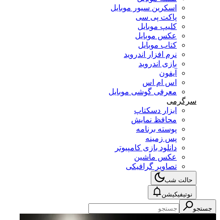
اسکرین سیور موبایل
پاکت پی سی
کلیپ موبایل
عکس موبایل
کتاب موبایل
نرم افزار اندروید
بازی اندروید
آیفون
اس ام اس
معرفی گوشی موبایل
سرگرمی
ابزار دسکتاپ
محافظ نمایش
پوسته برنامه
پس زمینه
دانلود بازی کامپیوتر
عکس ماشین
تصاویر گرافیکی
حالت شب
نوتیفیکیشن
جستجو