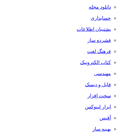
دانلود مجله
حسابداری
پشتیبان اطلاعات
فشرده ساز
فرهنگ لغت
کتاب الکترونیک
مهندسی
فایل و دیسک
سخت افزار
ابزار لینوکس
آفیس
بهینه ساز