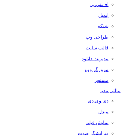
اف.تی.پی
ایمیل
شبکه
طراحی وب
قالب سایت
مدیریت دانلود
مرورگر وب
مسنجر
مالتی مدیا
دی.وی.دی
مبدل
نمایش فیلم
ویرایشگر صوت