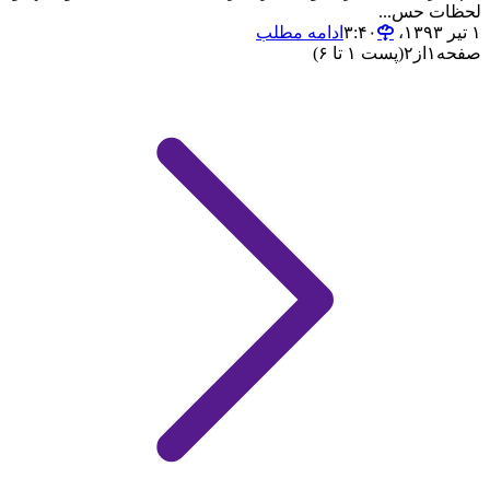
لحظات حس...
۱ تیر ۱۳۹۳،‏ ۳:۴۰
ادامه مطلب
صفحه
۱
از
۲
(پست ۱ تا ۶)