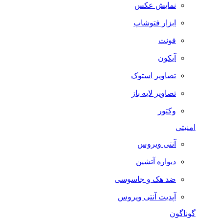
نمایش عکس
ابزار فتوشاپ
فونت
آیکون
تصاویر استوک
تصاویر لایه باز
وکتور
امنیتی
آنتی ویروس
دیواره آتشین
ضد هک و جاسوسی
آپدیت آنتی ویروس
گوناگون