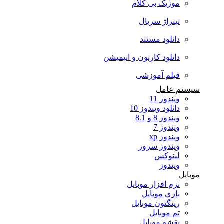
موزیک بی کلام
تیتراژ سریال
دانلود مستند
دانلود کارتون و انیمیشن
فیلم آموزشی
سیستم عامل
ویندوز 11
دانلود ویندوز 10
ویندوز 8 و 8.1
ویندوز 7
ویندوز xp
ویندوز سرور
لینوکس
ویندوز
موبایل
نرم افزار موبایل
بازی موبایل
رینگتون موبایل
تم موبایل
نقشه موبایل