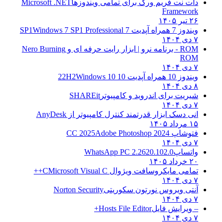
دات نت فریم ورک برای تمامی ویندوزها
Microsoft .NET
Framework
۲۶ تیر ۱۴۰۵
ویندوز 7 همراه آپدیت 7 SP1
Windows 7 SP1 Professional
۷ دی ۱۴۰۴
ROM - برنامه نرو | ابزار رایت حرفه ای و
Nero Burning
ROM
۷ دی ۱۴۰۴
ویندوز 10 همراه آپدیت 10 22H2
Windows 10
۸ دی ۱۴۰۴
شیریت برای اندروید و کامپیوتر
SHAREit
۷ دی ۱۴۰۴
انی دسک ابزار قدرتمند کنترل کامپیوتر از
AnyDesk
۱۵ مرداد ۱۴۰۵
فتوشاپ CC 2025
Adobe Photoshop 2024
۷ دی ۱۴۰۴
واتساپ
WhatsApp PC 2.2620.102.0
۲۰ خرداد ۱۴۰۵
تمامی مایکروسافت ویژوال C
Microsoft Visual C++
۷ دی ۱۴۰۴
آنتی ویروس نورتون سکوریتی
Norton Security
۷ دی ۱۴۰۴
– ویرایش فایل
Hosts File Editor+
۷ دی ۱۴۰۴