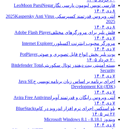
فارسی نویس لیومون پارسی نگار
LeoMoon ParsiNegar
۸ دی ۱۴۰۴
آنتی ویروس قدرتمند کسپرسکی 2025
Kaspersky Anti Virus
2025
۸ دی ۱۴۰۴
فلش پلیر برای مرورگرهای مختلف
Adobe Flash Player
۷ دی ۱۴۰۴
مرورگر محبوب اینترنت اکسپلورر
Internet Explorer
۷ دی ۱۴۰۴
پوت پلیر پخش انواع فایل تصویری و صوتی
PotPlayer
۲۰ خرداد ۱۴۰۵
بسته امنیتی بیت دیفندر توتال سکوریتی
Bitdefender Total
Security
۷ دی ۱۴۰۴
اجرای برنامه بر اساس زبان برنامه نویسی ج
Java SE
Development Kit (JDK)
۷ دی ۱۴۰۴
آنتی ویروس رایگان و قدرتمند آویرا
Avira Free Antivirus
۷ دی ۱۴۰۴
بلو استکس اجرای نرم افزار اندروید در کام
BlueStacks
۲۶ تیر ۱۴۰۵
ویندوز 8.1
8.1 - Microsoft Windows 8.1
۷ دی ۱۴۰۴