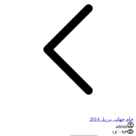
انی برزیل 2014
adm
۱۸٬۰