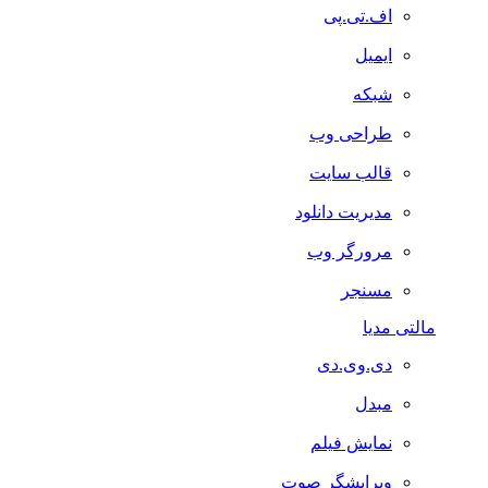
اف.تی.پی
ایمیل
شبکه
طراحی وب
قالب سایت
مدیریت دانلود
مرورگر وب
مسنجر
مالتی مدیا
دی.وی.دی
مبدل
نمایش فیلم
ویرایشگر صوت