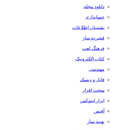
دانلود مجله
حسابداری
پشتیبان اطلاعات
فشرده ساز
فرهنگ لغت
کتاب الکترونیک
مهندسی
فایل و دیسک
سخت افزار
ابزار لینوکس
آفیس
بهینه ساز