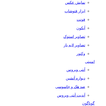
نمایش عکس
ابزار فتوشاپ
فونت
آیکون
تصاویر استوک
تصاویر لایه باز
وکتور
امنیتی
آنتی ویروس
دیواره آتشین
ضد هک و جاسوسی
آپدیت آنتی ویروس
گوناگون