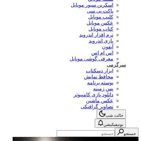
اسکرین سیور موبایل
پاکت پی سی
کلیپ موبایل
عکس موبایل
کتاب موبایل
نرم افزار اندروید
بازی اندروید
آیفون
اس ام اس
معرفی گوشی موبایل
سرگرمی
ابزار دسکتاپ
محافظ نمایش
پوسته برنامه
پس زمینه
دانلود بازی کامپیوتر
عکس ماشین
تصاویر گرافیکی
حالت شب
نوتیفیکیشن
جستجو