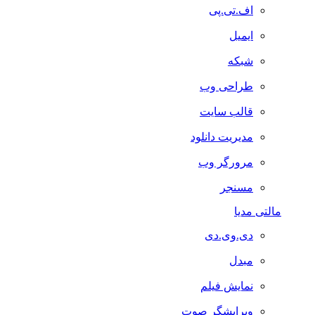
اف.تی.پی
ایمیل
شبکه
طراحی وب
قالب سایت
مدیریت دانلود
مرورگر وب
مسنجر
مالتی مدیا
دی.وی.دی
مبدل
نمایش فیلم
ویرایشگر صوت