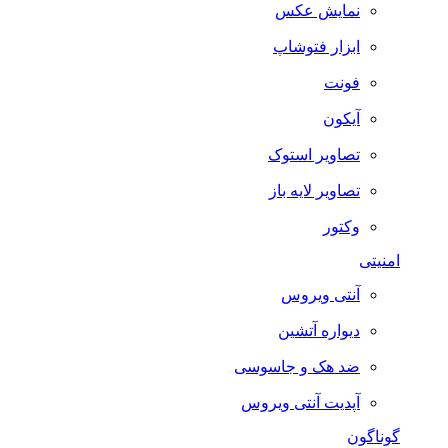
نمایش عکس
ابزار فتوشاپ
فونت
آیکون
تصاویر استوک
تصاویر لایه باز
وکتور
امنیتی
آنتی ویروس
دیواره آتشین
ضد هک و جاسوسی
آپدیت آنتی ویروس
گوناگون