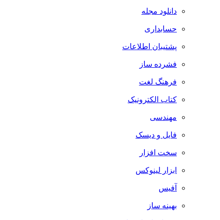
دانلود مجله
حسابداری
پشتیبان اطلاعات
فشرده ساز
فرهنگ لغت
کتاب الکترونیک
مهندسی
فایل و دیسک
سخت افزار
ابزار لینوکس
آفیس
بهینه ساز