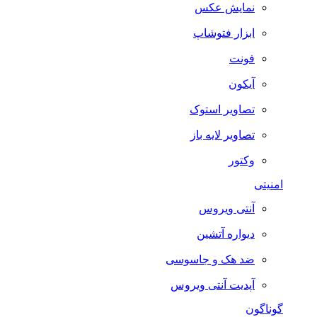
نمایش عکس
ابزار فتوشاپ
فونت
آیکون
تصاویر استوک
تصاویر لایه باز
وکتور
امنیتی
آنتی ویروس
دیواره آتشین
ضد هک و جاسوسی
آپدیت آنتی ویروس
گوناگون