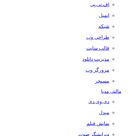
اف.تی.پی
ایمیل
شبکه
طراحی وب
قالب سایت
مدیریت دانلود
مرورگر وب
مسنجر
مالتی مدیا
دی.وی.دی
مبدل
نمایش فیلم
ویرایشگر صوت