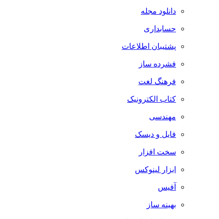
دانلود مجله
حسابداری
پشتیبان اطلاعات
فشرده ساز
فرهنگ لغت
کتاب الکترونیک
مهندسی
فایل و دیسک
سخت افزار
ابزار لینوکس
آفیس
بهینه ساز