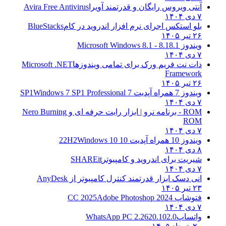
آنتی ویروس رایگان و قدرتمند آویرا
Avira Free Antivirus
۷ دی ۱۴۰۴
بلو استکس اجرای نرم افزار اندروید در کام
BlueStacks
۲۶ تیر ۱۴۰۵
ویندوز 8.1
8.1 - Microsoft Windows 8.1
۷ دی ۱۴۰۴
دات نت فریم ورک برای تمامی ویندوزها
Microsoft .NET
Framework
۲۶ تیر ۱۴۰۵
ویندوز 7 همراه آپدیت 7 SP1
Windows 7 SP1 Professional
۷ دی ۱۴۰۴
ROM - برنامه نرو | ابزار رایت حرفه ای و
Nero Burning
ROM
۷ دی ۱۴۰۴
ویندوز 10 همراه آپدیت 10 22H2
Windows 10
۸ دی ۱۴۰۴
شیریت برای اندروید و کامپیوتر
SHAREit
۷ دی ۱۴۰۴
انی دسک ابزار قدرتمند کنترل کامپیوتر از
AnyDesk
۲۳ تیر ۱۴۰۵
فتوشاپ CC 2025
Adobe Photoshop 2024
۷ دی ۱۴۰۴
واتساپ
WhatsApp PC 2.2620.102.0