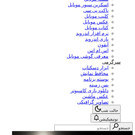
اسکرین سیور موبایل
پاکت پی سی
کلیپ موبایل
عکس موبایل
کتاب موبایل
نرم افزار اندروید
بازی اندروید
آیفون
اس ام اس
معرفی گوشی موبایل
سرگرمی
ابزار دسکتاپ
محافظ نمایش
پوسته برنامه
پس زمینه
دانلود بازی کامپیوتر
عکس ماشین
تصاویر گرافیکی
حالت شب
نوتیفیکیشن
جستجو