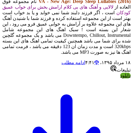
VA - New Age: Deep Sleep Lullabies (2016
نام مجموعه فوق
لعاده از
لالایی و آهنگ های بی کلام ارامش بخش برای خواب عمیق
ودکان
است ، اگر فرزند دلبند شما نمی خوابد و یا بد خواب است
هتر است از این مجموعه استفاده کرده و فرزند شما با شنیدن آهنگ
ای این مجموعه علاوه بر آرامش به خوابی عمیق فرو می رود ، این
عار این بسته است ! سبک اهنگ های این مجموعه شامل
Downtempo, Chillout, Instrumental می باشد و یک مجموعه گلچین
ده برای شما می باشد همچنین کیفیت تمامی اهنگ های این بسته
320kbps است و مدت زمان ان 123 دقیقه می باشد ، فرمت تمامی
هنگ ها نیز به صورت MP3 می باشد.
مرداد ۱۳۹۵،‏ ۴:۴۱
ادامه مطلب
بلیغات
انلود