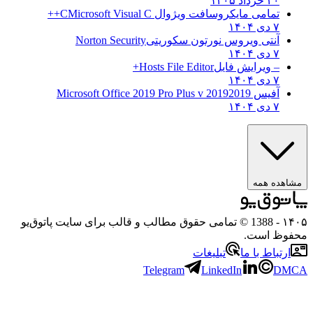
۲۰ خرداد ۱۴۰۵
تمامی مایکروسافت ویژوال C
Microsoft Visual C++
۷ دی ۱۴۰۴
آنتی ویروس نورتون سکوریتی
Norton Security
۷ دی ۱۴۰۴
– ویرایش فایل
Hosts File Editor+
۷ دی ۱۴۰۴
آفیس 2019
2019 Microsoft Office 2019 Pro Plus v
۷ دی ۱۴۰۴
مشاهده همه
۱۴۰
- 1388 © تمامی حقوق مطالب و قالب برای سایت پاتوق‌یو
حفوظ است.
ارتباط با ما
تبلیغات
Telegram
LinkedIn
DMC