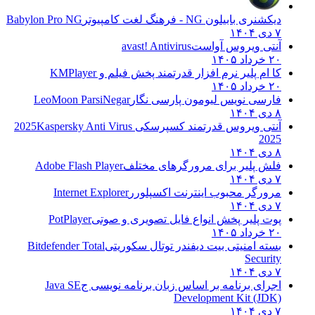
دیکشنری بابیلون NG - فرهنگ لغت کامپیوتر
Babylon Pro NG
۷ دی ۱۴۰۴
آنتی ویروس آواست
avast! Antivirus
۲۰ خرداد ۱۴۰۵
کا ام پلیر نرم افزار قدرتمند پخش فیلم و
KMPlayer
۲۰ خرداد ۱۴۰۵
فارسی نویس لیومون پارسی نگار
LeoMoon ParsiNegar
۸ دی ۱۴۰۴
آنتی ویروس قدرتمند کسپرسکی 2025
Kaspersky Anti Virus
2025
۸ دی ۱۴۰۴
فلش پلیر برای مرورگرهای مختلف
Adobe Flash Player
۷ دی ۱۴۰۴
مرورگر محبوب اینترنت اکسپلورر
Internet Explorer
۷ دی ۱۴۰۴
پوت پلیر پخش انواع فایل تصویری و صوتی
PotPlayer
۲۰ خرداد ۱۴۰۵
بسته امنیتی بیت دیفندر توتال سکوریتی
Bitdefender Total
Security
۷ دی ۱۴۰۴
اجرای برنامه بر اساس زبان برنامه نویسی ج
Java SE
Development Kit (JDK)
۷ دی ۱۴۰۴