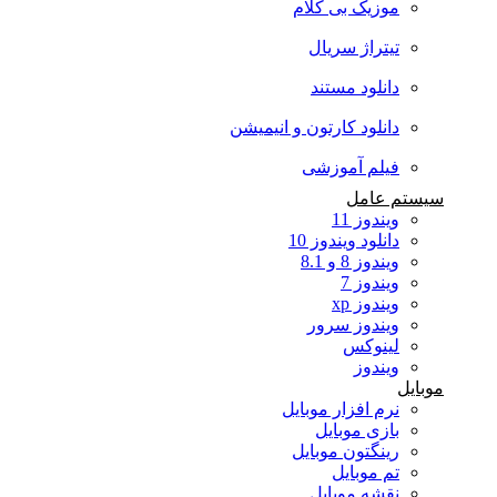
موزیک بی کلام
تیتراژ سریال
دانلود مستند
دانلود کارتون و انیمیشن
فیلم آموزشی
سیستم عامل
ویندوز 11
دانلود ویندوز 10
ویندوز 8 و 8.1
ویندوز 7
ویندوز xp
ویندوز سرور
لینوکس
ویندوز
موبایل
نرم افزار موبایل
بازی موبایل
رینگتون موبایل
تم موبایل
نقشه موبایل