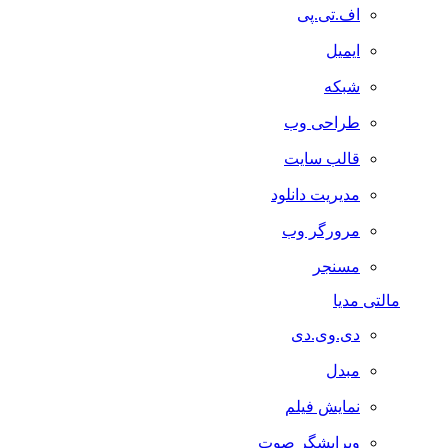
اف.تی.پی
ایمیل
شبکه
طراحی وب
قالب سایت
مدیریت دانلود
مرورگر وب
مسنجر
مالتی مدیا
دی.وی.دی
مبدل
نمایش فیلم
ویرایشگر صوت