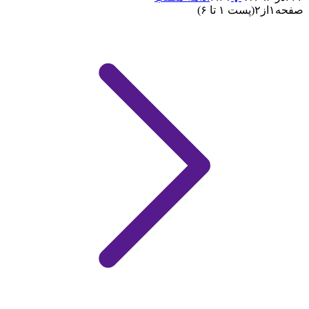
صفحه
۱
از
۲
(پست ۱ تا ۶)