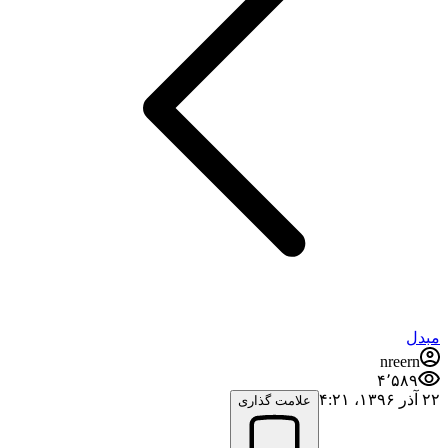
مبدل
nreern
۴٬۵۸۹
۲۲ آذر ۱۳۹۶،‏ ۴:۲۱
علامت گذاری