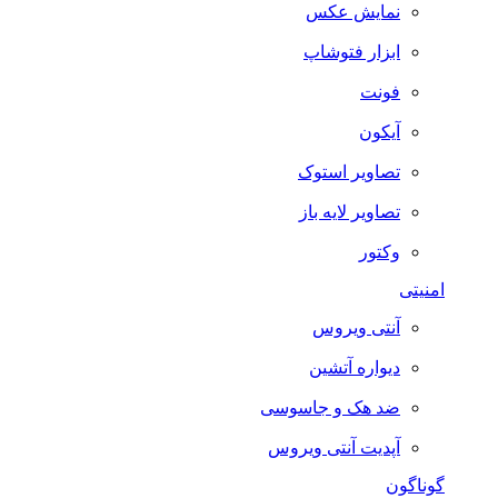
نمایش عکس
ابزار فتوشاپ
فونت
آیکون
تصاویر استوک
تصاویر لایه باز
وکتور
امنیتی
آنتی ویروس
دیواره آتشین
ضد هک و جاسوسی
آپدیت آنتی ویروس
گوناگون