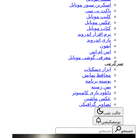
اسکرین سیور موبایل
پاکت پی سی
کلیپ موبایل
عکس موبایل
کتاب موبایل
نرم افزار اندروید
بازی اندروید
آیفون
اس ام اس
معرفی گوشی موبایل
سرگرمی
ابزار دسکتاپ
محافظ نمایش
پوسته برنامه
پس زمینه
دانلود بازی کامپیوتر
عکس ماشین
تصاویر گرافیکی
حالت شب
نوتیفیکیشن
جستجو