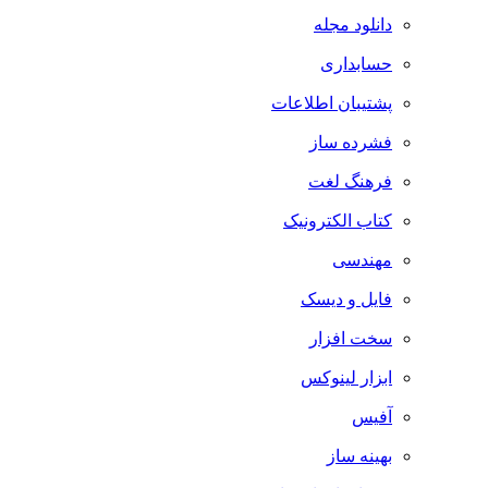
دانلود مجله
حسابداری
پشتیبان اطلاعات
فشرده ساز
فرهنگ لغت
کتاب الکترونیک
مهندسی
فایل و دیسک
سخت افزار
ابزار لینوکس
آفیس
بهینه ساز