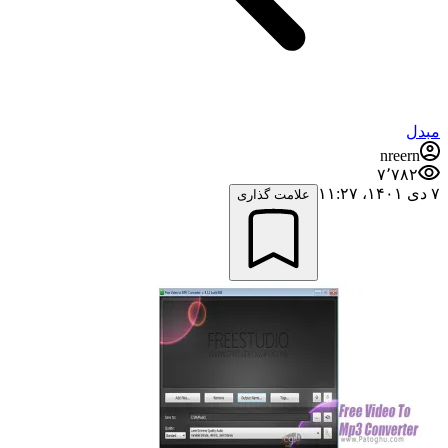
مبدل
nreern
۷٬۷۸۲
۷ دی ۱۴۰۱،‏ ۱۱:۲۷
علامت گذاری