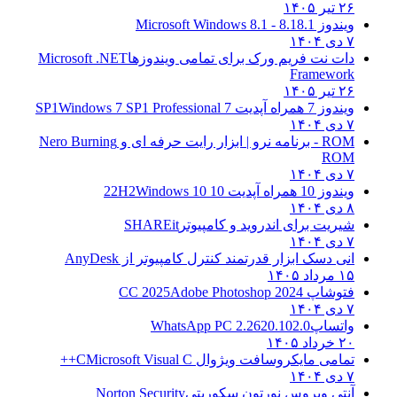
۲۶ تیر ۱۴۰۵
ویندوز 8.1
8.1 - Microsoft Windows 8.1
۷ دی ۱۴۰۴
دات نت فریم ورک برای تمامی ویندوزها
Microsoft .NET
Framework
۲۶ تیر ۱۴۰۵
ویندوز 7 همراه آپدیت 7 SP1
Windows 7 SP1 Professional
۷ دی ۱۴۰۴
ROM - برنامه نرو | ابزار رایت حرفه ای و
Nero Burning
ROM
۷ دی ۱۴۰۴
ویندوز 10 همراه آپدیت 10 22H2
Windows 10
۸ دی ۱۴۰۴
شیریت برای اندروید و کامپیوتر
SHAREit
۷ دی ۱۴۰۴
انی دسک ابزار قدرتمند کنترل کامپیوتر از
AnyDesk
۱۵ مرداد ۱۴۰۵
فتوشاپ CC 2025
Adobe Photoshop 2024
۷ دی ۱۴۰۴
واتساپ
WhatsApp PC 2.2620.102.0
۲۰ خرداد ۱۴۰۵
تمامی مایکروسافت ویژوال C
Microsoft Visual C++
۷ دی ۱۴۰۴
آنتی ویروس نورتون سکوریتی
Norton Security