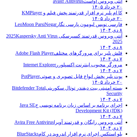
آنتی ویروس آواست
avast! Antivirus
۲۰ خرداد ۱۴۰۵
کا ام پلیر نرم افزار قدرتمند پخش فیلم و
KMPlayer
۲۰ خرداد ۱۴۰۵
فارسی نویس لیومون پارسی نگار
LeoMoon ParsiNegar
۸ دی ۱۴۰۴
آنتی ویروس قدرتمند کسپرسکی 2025
Kaspersky Anti Virus
2025
۸ دی ۱۴۰۴
فلش پلیر برای مرورگرهای مختلف
Adobe Flash Player
۷ دی ۱۴۰۴
مرورگر محبوب اینترنت اکسپلورر
Internet Explorer
۷ دی ۱۴۰۴
پوت پلیر پخش انواع فایل تصویری و صوتی
PotPlayer
۲۰ خرداد ۱۴۰۵
بسته امنیتی بیت دیفندر توتال سکوریتی
Bitdefender Total
Security
۷ دی ۱۴۰۴
اجرای برنامه بر اساس زبان برنامه نویسی ج
Java SE
Development Kit (JDK)
۷ دی ۱۴۰۴
آنتی ویروس رایگان و قدرتمند آویرا
Avira Free Antivirus
۷ دی ۱۴۰۴
بلو استکس اجرای نرم افزار اندروید در کام
BlueStacks