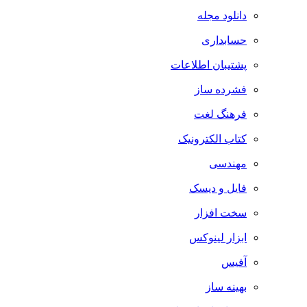
دانلود مجله
حسابداری
پشتیبان اطلاعات
فشرده ساز
فرهنگ لغت
کتاب الکترونیک
مهندسی
فایل و دیسک
سخت افزار
ابزار لینوکس
آفیس
بهینه ساز