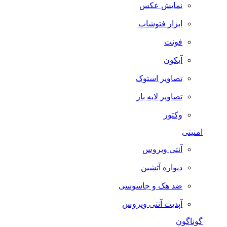
نمایش عکس
ابزار فتوشاپ
فونت
آیکون
تصاویر استوک
تصاویر لایه باز
وکتور
امنیتی
آنتی ویروس
دیواره آتشین
ضد هک و جاسوسی
آپدیت آنتی ویروس
گوناگون