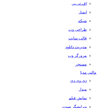
اف.تی.پی
ایمیل
شبکه
طراحی وب
قالب سایت
مدیریت دانلود
مرورگر وب
مسنجر
مالتی مدیا
دی.وی.دی
مبدل
نمایش فیلم
ویرایشگر صوت