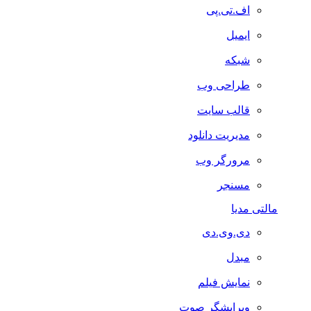
اف.تی.پی
ایمیل
شبکه
طراحی وب
قالب سایت
مدیریت دانلود
مرورگر وب
مسنجر
مالتی مدیا
دی.وی.دی
مبدل
نمایش فیلم
ویرایشگر صوت