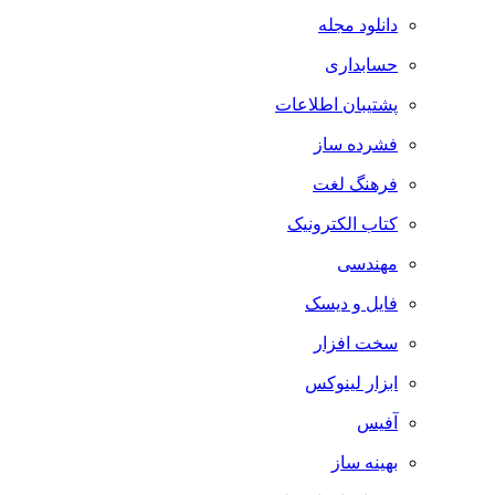
دانلود مجله
حسابداری
پشتیبان اطلاعات
فشرده ساز
فرهنگ لغت
کتاب الکترونیک
مهندسی
فایل و دیسک
سخت افزار
ابزار لینوکس
آفیس
بهینه ساز