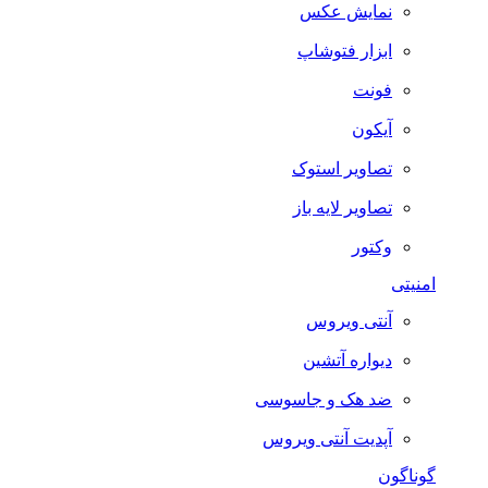
نمایش عکس
ابزار فتوشاپ
فونت
آیکون
تصاویر استوک
تصاویر لایه باز
وکتور
امنیتی
آنتی ویروس
دیواره آتشین
ضد هک و جاسوسی
آپدیت آنتی ویروس
گوناگون