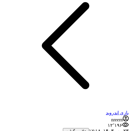
بازی اندروید
nreern
۱۲٬۱۹۶
۲۳ مهر ۱۴۰۳،‏ ۱۷:۱۸