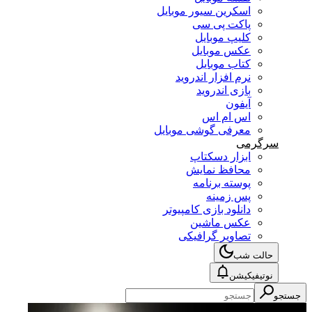
اسکرین سیور موبایل
پاکت پی سی
کلیپ موبایل
عکس موبایل
کتاب موبایل
نرم افزار اندروید
بازی اندروید
آیفون
اس ام اس
معرفی گوشی موبایل
سرگرمی
ابزار دسکتاپ
محافظ نمایش
پوسته برنامه
پس زمینه
دانلود بازی کامپیوتر
عکس ماشین
تصاویر گرافیکی
حالت شب
نوتیفیکیشن
جستجو