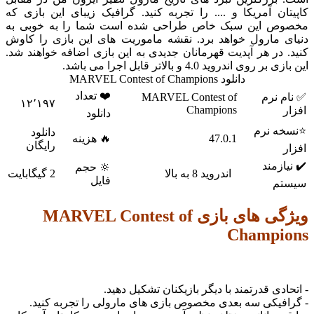
ن آمریکا و .... را تجربه کنید. گرافیک زیبای این بازی که
 این سبک خاص طراحی شده است شما را به خوبی به
 مارول خواهد برد. نقشه ماموریت های این بازی را کاوش
در هر آپدیت قهرمانان جدیدی به این بازی اضافه خواهند شد.
ی اندروید 4.0 و بالاتر قابل اجرا می باشد.
دانلود MARVEL Contest of Champions
❤️ تعداد
 نرم
MARVEL Contest of
۱۲٬۱۹۷
Champions
دانلود
 نرم
دانلود
47.0.1
🔥 هزینه
رایگان
زمند
🔆 حجم
اندروید 8 به بالا
2 گیگابایت
فایل
م
ویژگی های بازی MARVEL Contest of
Champi
دی قدرتمند با دیگر بازیکنان تشکیل دهید.
یکی سه بعدی مخصوص بازی های مارولی را تجربه کنید.