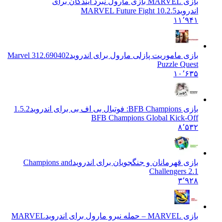
بازی MARVEL بازی مارول نبرد آیندگان برای
اندروید
MARVEL Future Fight 10.2.5
۱۱٬۹۴۱
بازی ماموریت پازلی مارول برای اندروید
312.690402 Marvel
Puzzle Quest
۱۰٬۶۳۵
بازی BFB Champions: فوتبال بی اف بی برای اندروید
1.5.2
BFB Champions Global Kick-Off
۸٬۵۳۲
بازی قهرمانان و جنگجویان برای اندروید
Champions and
Challengers 2.1
۳٬۹۲۸
بازی MARVEL – حمله نیرو مارول برای اندروید
MARVEL