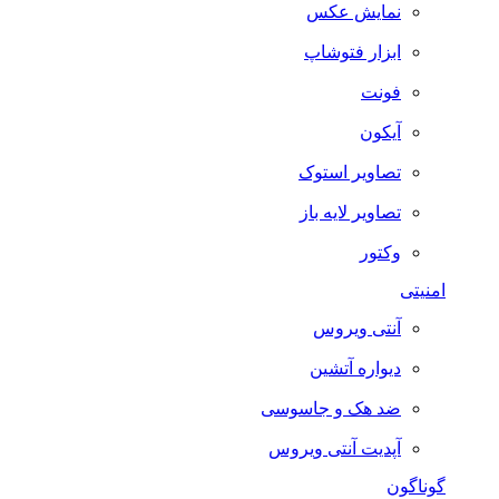
نمایش عکس
ابزار فتوشاپ
فونت
آیکون
تصاویر استوک
تصاویر لایه باز
وکتور
امنیتی
آنتی ویروس
دیواره آتشین
ضد هک و جاسوسی
آپدیت آنتی ویروس
گوناگون