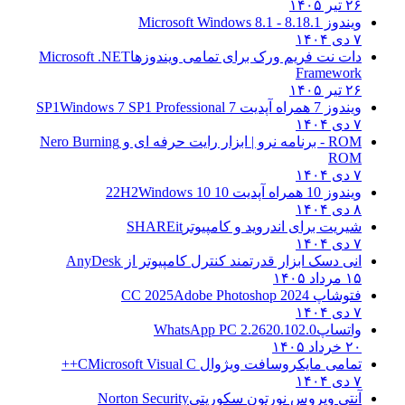
۲۶ تیر ۱۴۰۵
ویندوز 8.1
8.1 - Microsoft Windows 8.1
۷ دی ۱۴۰۴
دات نت فریم ورک برای تمامی ویندوزها
Microsoft .NET
Framework
۲۶ تیر ۱۴۰۵
ویندوز 7 همراه آپدیت 7 SP1
Windows 7 SP1 Professional
۷ دی ۱۴۰۴
ROM - برنامه نرو | ابزار رایت حرفه ای و
Nero Burning
ROM
۷ دی ۱۴۰۴
ویندوز 10 همراه آپدیت 10 22H2
Windows 10
۸ دی ۱۴۰۴
شیریت برای اندروید و کامپیوتر
SHAREit
۷ دی ۱۴۰۴
انی دسک ابزار قدرتمند کنترل کامپیوتر از
AnyDesk
۱۵ مرداد ۱۴۰۵
فتوشاپ CC 2025
Adobe Photoshop 2024
۷ دی ۱۴۰۴
واتساپ
WhatsApp PC 2.2620.102.0
۲۰ خرداد ۱۴۰۵
تمامی مایکروسافت ویژوال C
Microsoft Visual C++
۷ دی ۱۴۰۴
آنتی ویروس نورتون سکوریتی
Norton Security