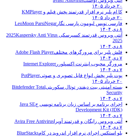
آنتی ویروس آواست
avast! Antivirus
۲۰ خرداد ۱۴۰۵
کا ام پلیر نرم افزار قدرتمند پخش فیلم و
KMPlayer
۲۰ خرداد ۱۴۰۵
فارسی نویس لیومون پارسی نگار
LeoMoon ParsiNegar
۸ دی ۱۴۰۴
آنتی ویروس قدرتمند کسپرسکی 2025
Kaspersky Anti Virus
2025
۸ دی ۱۴۰۴
فلش پلیر برای مرورگرهای مختلف
Adobe Flash Player
۷ دی ۱۴۰۴
مرورگر محبوب اینترنت اکسپلورر
Internet Explorer
۷ دی ۱۴۰۴
پوت پلیر پخش انواع فایل تصویری و صوتی
PotPlayer
۲۰ خرداد ۱۴۰۵
بسته امنیتی بیت دیفندر توتال سکوریتی
Bitdefender Total
Security
۷ دی ۱۴۰۴
اجرای برنامه بر اساس زبان برنامه نویسی ج
Java SE
Development Kit (JDK)
۷ دی ۱۴۰۴
آنتی ویروس رایگان و قدرتمند آویرا
Avira Free Antivirus
۷ دی ۱۴۰۴
بلو استکس اجرای نرم افزار اندروید در کام
BlueStacks