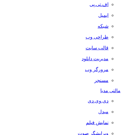
اف.تی.پی
ایمیل
شبکه
طراحی وب
قالب سایت
مدیریت دانلود
مرورگر وب
مسنجر
مالتی مدیا
دی.وی.دی
مبدل
نمایش فیلم
ویرایشگر صوت