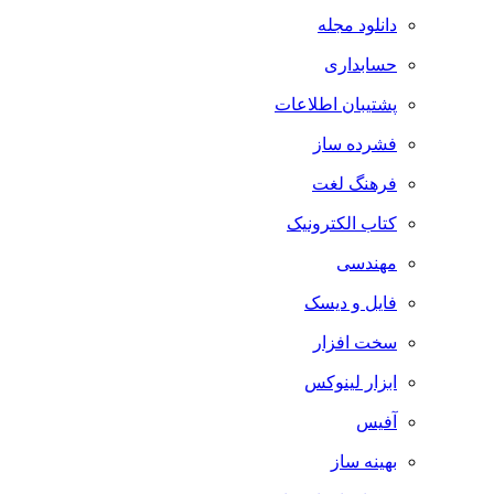
دانلود مجله
حسابداری
پشتیبان اطلاعات
فشرده ساز
فرهنگ لغت
کتاب الکترونیک
مهندسی
فایل و دیسک
سخت افزار
ابزار لینوکس
آفیس
بهینه ساز