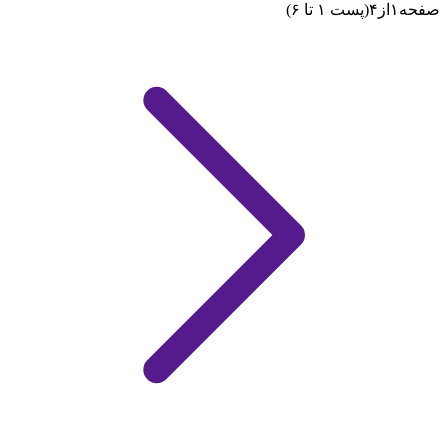
صفحه
۱
از
۴
(پست ۱ تا ۶)