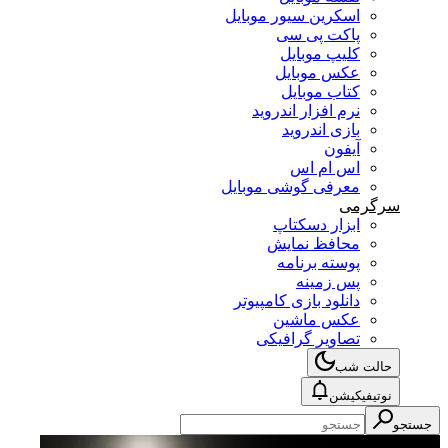
اسکرین سیور موبایل
پاکت پی سی
کلیپ موبایل
عکس موبایل
کتاب موبایل
نرم افزار اندروید
بازی اندروید
آیفون
اس ام اس
معرفی گوشی موبایل
سرگرمی
ابزار دسکتاپ
محافظ نمایش
پوسته برنامه
پس زمینه
دانلود بازی کامپیوتر
عکس ماشین
تصاویر گرافیکی
حالت شب
نوتیفیکیشن
جستجو