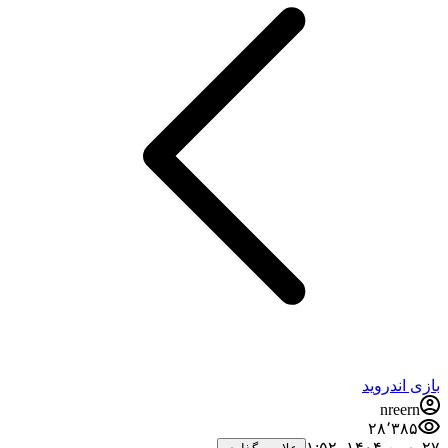
بازی اندروید
nreern
۲۸٬۳۸۵
۲۷ بهمن ۱۴۰۴،‏ ۱:۵۲