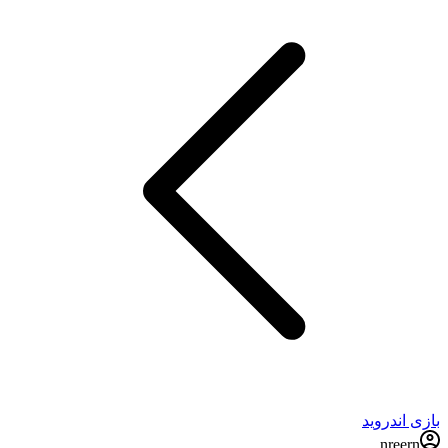
بازی اندروید
nreern