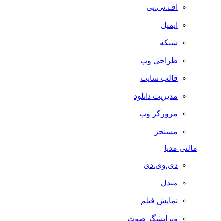
اف.تی.پی
ایمیل
شبکه
طراحی وب
قالب سایت
مدیریت دانلود
مرورگر وب
مسنجر
مالتی مدیا
دی.وی.دی
مبدل
نمایش فیلم
ویرایشگر صوت