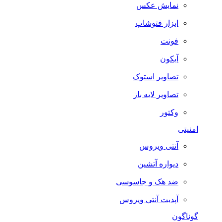
نمایش عکس
ابزار فتوشاپ
فونت
آیکون
تصاویر استوک
تصاویر لایه باز
وکتور
امنیتی
آنتی ویروس
دیواره آتشین
ضد هک و جاسوسی
آپدیت آنتی ویروس
گوناگون