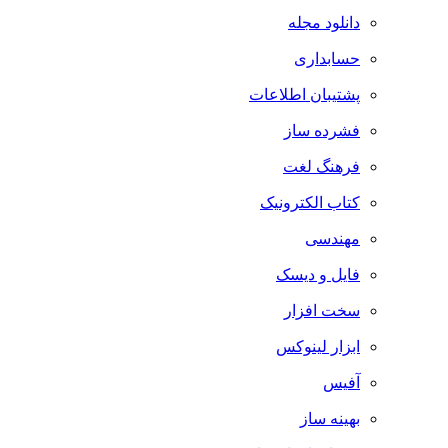
دانلود مجله
حسابداری
پشتیبان اطلاعات
فشرده ساز
فرهنگ لغت
کتاب الکترونیک
مهندسی
فایل و دیسک
سخت افزار
ابزار لینوکس
آفیس
بهینه ساز