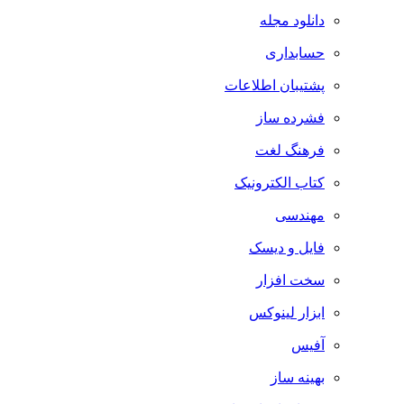
دانلود مجله
حسابداری
پشتیبان اطلاعات
فشرده ساز
فرهنگ لغت
کتاب الکترونیک
مهندسی
فایل و دیسک
سخت افزار
ابزار لینوکس
آفیس
بهینه ساز