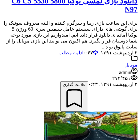
دانلود بازی لمسی نوکیا 5800 5530 C6 C5
N97
برای این ساعت بازی زیبا و سرگرم کننده و البته معروف سونیک را
برای گوشی های دارای سیستم عامل سیمبین سری 60 ورژن 5
نوکیا آماده ی دانلود قرار داده ایم. امیدواریم این بازی مورد توجه
شما دوستان قرار بگیرد. هم اکنون می توانید این بازی موبایل را از
سایت پاتوق یو د...
۲ اردیبهشت ۱۳۹۱،‏ ۰:۴۷
ادامه مطلب
موبایل
admin
۲۷۲٬۴۵۱
۲ اردیبهشت ۱۳۹۱،‏ ۰:۴۳
علامت گذاری