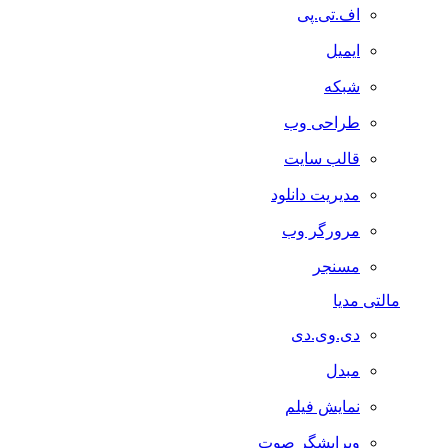
اف.تی.پی
ایمیل
شبکه
طراحی وب
قالب سایت
مدیریت دانلود
مرورگر وب
مسنجر
مالتی مدیا
دی.وی.دی
مبدل
نمایش فیلم
ویرایشگر صوت