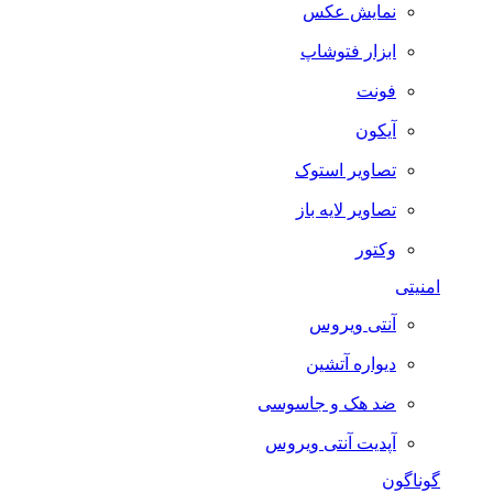
نمایش عکس
ابزار فتوشاپ
فونت
آیکون
تصاویر استوک
تصاویر لایه باز
وکتور
امنیتی
آنتی ویروس
دیواره آتشین
ضد هک و جاسوسی
آپدیت آنتی ویروس
گوناگون