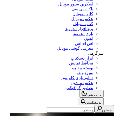
اسکرین سیور موبایل
پاکت پی سی
کلیپ موبایل
عکس موبایل
کتاب موبایل
نرم افزار اندروید
بازی اندروید
آیفون
اس ام اس
معرفی گوشی موبایل
سرگرمی
ابزار دسکتاپ
محافظ نمایش
پوسته برنامه
پس زمینه
دانلود بازی کامپیوتر
عکس ماشین
تصاویر گرافیکی
حالت شب
نوتیفیکیشن
جستجو