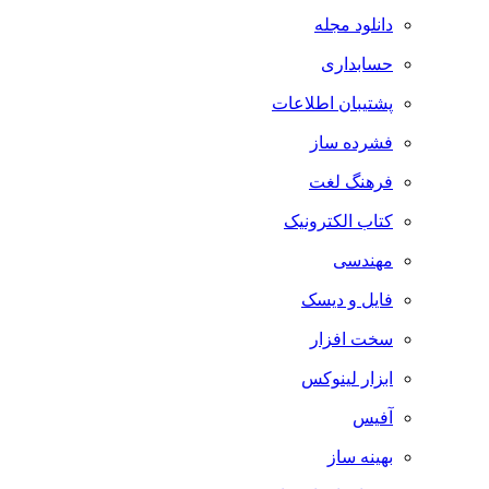
دانلود مجله
حسابداری
پشتیبان اطلاعات
فشرده ساز
فرهنگ لغت
کتاب الکترونیک
مهندسی
فایل و دیسک
سخت افزار
ابزار لینوکس
آفیس
بهینه ساز