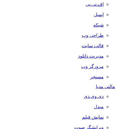
اف.تی.پی
ایمیل
شبکه
طراحی وب
قالب سایت
مدیریت دانلود
مرورگر وب
مسنجر
مالتی مدیا
دی.وی.دی
مبدل
نمایش فیلم
ویرایشگر صوت