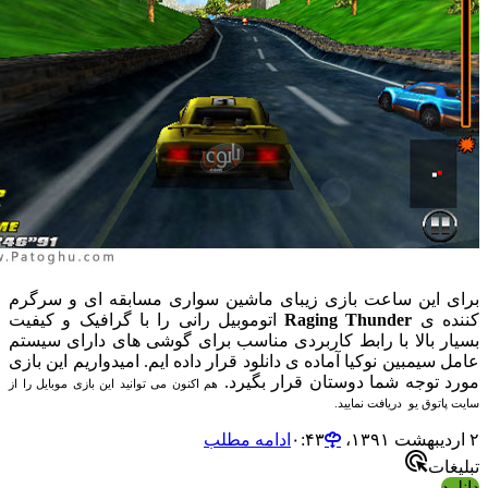
ی این ساعت بازی زیبای ماشین سواری مسابقه ای و سرگرم
ده ی
hunder
T
aging
R
اتوموبیل رانی را با گرافیک و کیفیت
ار بالا با رابط کاربردی مناسب برای گوشی های دارای سیستم
 سیمبین نوکیا آماده ی دانلود قرار داده ایم. امیدواریم این بازی
د توجه شما دوستان قرار بگیرد.
هم اکنون می توانید این بازی موبایل را از
پاتوق یو
دریافت نمایید.
ادامه مطلب
غات
ود