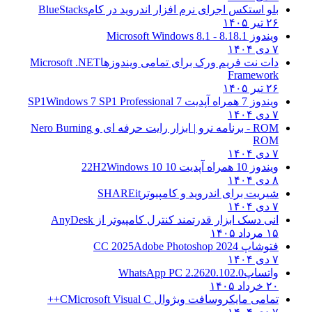
بلو استکس اجرای نرم افزار اندروید در کام
BlueStacks
۲۶ تیر ۱۴۰۵
ویندوز 8.1
8.1 - Microsoft Windows 8.1
۷ دی ۱۴۰۴
دات نت فریم ورک برای تمامی ویندوزها
Microsoft .NET
Framework
۲۶ تیر ۱۴۰۵
ویندوز 7 همراه آپدیت 7 SP1
Windows 7 SP1 Professional
۷ دی ۱۴۰۴
ROM - برنامه نرو | ابزار رایت حرفه ای و
Nero Burning
ROM
۷ دی ۱۴۰۴
ویندوز 10 همراه آپدیت 10 22H2
Windows 10
۸ دی ۱۴۰۴
شیریت برای اندروید و کامپیوتر
SHAREit
۷ دی ۱۴۰۴
انی دسک ابزار قدرتمند کنترل کامپیوتر از
AnyDesk
۱۵ مرداد ۱۴۰۵
فتوشاپ CC 2025
Adobe Photoshop 2024
۷ دی ۱۴۰۴
واتساپ
WhatsApp PC 2.2620.102.0
۲۰ خرداد ۱۴۰۵
تمامی مایکروسافت ویژوال C
Microsoft Visual C++