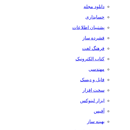
دانلود مجله
حسابداری
پشتیبان اطلاعات
فشرده ساز
فرهنگ لغت
کتاب الکترونیک
مهندسی
فایل و دیسک
سخت افزار
ابزار لینوکس
آفیس
بهینه ساز