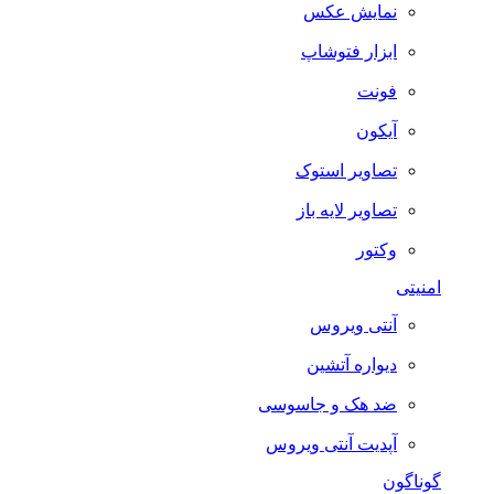
نمایش عکس
ابزار فتوشاپ
فونت
آیکون
تصاویر استوک
تصاویر لایه باز
وکتور
امنیتی
آنتی ویروس
دیواره آتشین
ضد هک و جاسوسی
آپدیت آنتی ویروس
گوناگون