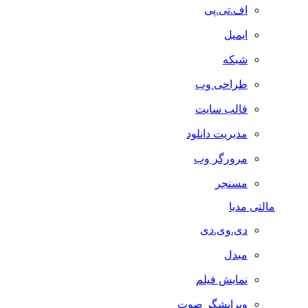
اف.تی.پی
ایمیل
شبکه
طراحی وب
قالب سایت
مدیریت دانلود
مرورگر وب
مسنجر
مالتی مدیا
دی.وی.دی
مبدل
نمایش فیلم
ویرایشگر صوت