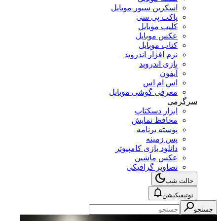
اسکرین سیور موبایل
پاکت پی سی
کلیپ موبایل
عکس موبایل
کتاب موبایل
نرم افزار اندروید
بازی اندروید
آیفون
اس ام اس
معرفی گوشی موبایل
سرگرمی
ابزار دسکتاپ
محافظ نمایش
پوسته برنامه
پس زمینه
دانلود بازی کامپیوتر
عکس ماشین
تصاویر گرافیکی
حالت شب
نوتیفیکیشن
جستجو