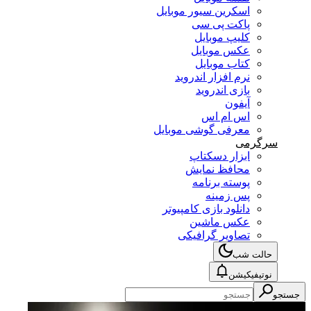
اسکرین سیور موبایل
پاکت پی سی
کلیپ موبایل
عکس موبایل
کتاب موبایل
نرم افزار اندروید
بازی اندروید
آیفون
اس ام اس
معرفی گوشی موبایل
سرگرمی
ابزار دسکتاپ
محافظ نمایش
پوسته برنامه
پس زمینه
دانلود بازی کامپیوتر
عکس ماشین
تصاویر گرافیکی
حالت شب
نوتیفیکیشن
جستجو