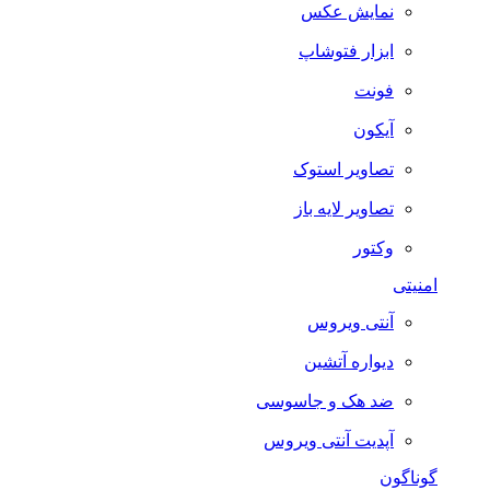
نمایش عکس
ابزار فتوشاپ
فونت
آیکون
تصاویر استوک
تصاویر لایه باز
وکتور
امنیتی
آنتی ویروس
دیواره آتشین
ضد هک و جاسوسی
آپدیت آنتی ویروس
گوناگون