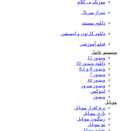
موزیک بی کلام
تیتراژ سریال
دانلود مستند
دانلود کارتون و انیمیشن
فیلم آموزشی
سیستم عامل
ویندوز 11
دانلود ویندوز 10
ویندوز 8 و 8.1
ویندوز 7
ویندوز xp
ویندوز سرور
لینوکس
ویندوز
موبایل
نرم افزار موبایل
بازی موبایل
رینگتون موبایل
تم موبایل
نقشه موبایل