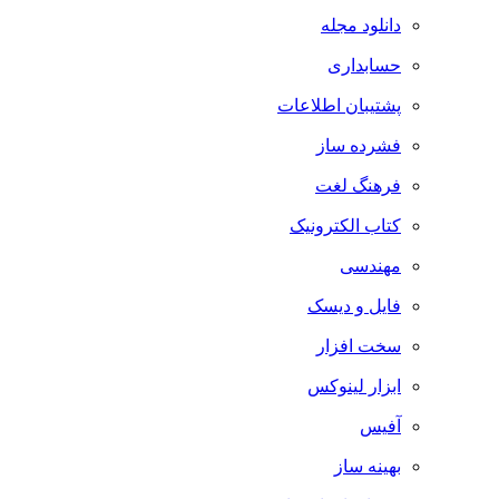
دانلود مجله
حسابداری
پشتیبان اطلاعات
فشرده ساز
فرهنگ لغت
کتاب الکترونیک
مهندسی
فایل و دیسک
سخت افزار
ابزار لینوکس
آفیس
بهینه ساز