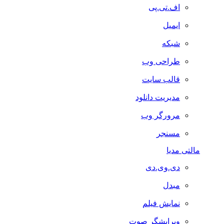
اف.تی.پی
ایمیل
شبکه
طراحی وب
قالب سایت
مدیریت دانلود
مرورگر وب
مسنجر
مالتی مدیا
دی.وی.دی
مبدل
نمایش فیلم
ویرایشگر صوت