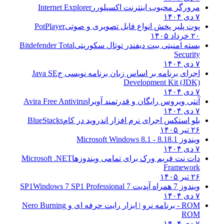
مرورگر محبوب اینترنت اکسپلورر
Internet Explorer
۷ دی ۱۴۰۴
پوت پلیر پخش انواع فایل تصویری و صوتی
PotPlayer
۲۰ خرداد ۱۴۰۵
بسته امنیتی بیت دیفندر توتال سکوریتی
Bitdefender Total
Security
۷ دی ۱۴۰۴
اجرای برنامه بر اساس زبان برنامه نویسی ج
Java SE
Development Kit (JDK)
۷ دی ۱۴۰۴
آنتی ویروس رایگان و قدرتمند آویرا
Avira Free Antivirus
۷ دی ۱۴۰۴
بلو استکس اجرای نرم افزار اندروید در کام
BlueStacks
۲۶ تیر ۱۴۰۵
ویندوز 8.1
8.1 - Microsoft Windows 8.1
۷ دی ۱۴۰۴
دات نت فریم ورک برای تمامی ویندوزها
Microsoft .NET
Framework
۲۶ تیر ۱۴۰۵
ویندوز 7 همراه آپدیت 7 SP1
Windows 7 SP1 Professional
۷ دی ۱۴۰۴
ROM - برنامه نرو | ابزار رایت حرفه ای و
Nero Burning
ROM
۷ دی ۱۴۰۴