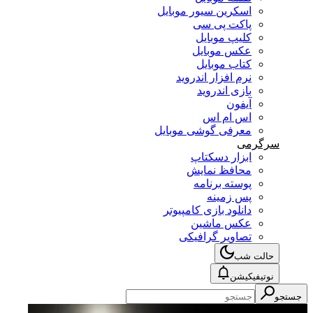
اسکرین سیور موبایل
پاکت پی سی
کلیپ موبایل
عکس موبایل
کتاب موبایل
نرم افزار اندروید
بازی اندروید
آیفون
اس ام اس
معرفی گوشی موبایل
سرگرمی
ابزار دسکتاپ
محافظ نمایش
پوسته برنامه
پس زمینه
دانلود بازی کامپیوتر
عکس ماشین
تصاویر گرافیکی
حالت شب
نوتیفیکیشن
جستجو