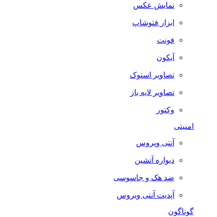
نمایش عکس
ابزار فتوشاپ
فونت
آیکون
تصاویر استوک
تصاویر لایه باز
وکتور
امنیتی
آنتی ویروس
دیواره آتشین
ضد هک و جاسوسی
آپدیت آنتی ویروس
گوناگون