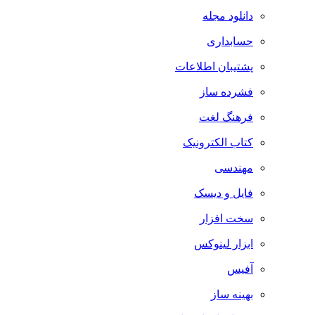
دانلود مجله
حسابداری
پشتیبان اطلاعات
فشرده ساز
فرهنگ لغت
کتاب الکترونیک
مهندسی
فایل و دیسک
سخت افزار
ابزار لینوکس
آفیس
بهینه ساز