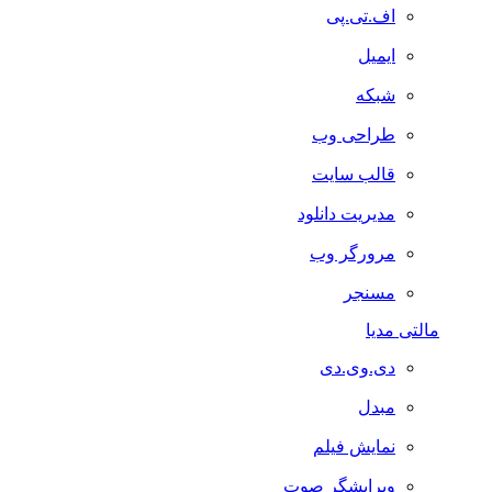
اف.تی.پی
ایمیل
شبکه
طراحی وب
قالب سایت
مدیریت دانلود
مرورگر وب
مسنجر
مالتی مدیا
دی.وی.دی
مبدل
نمایش فیلم
ویرایشگر صوت