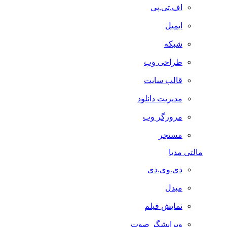
اف.تی.پی
ایمیل
شبکه
طراحی وب
قالب سایت
مدیریت دانلود
مرورگر وب
مسنجر
مالتی مدیا
دی.وی.دی
مبدل
نمایش فیلم
ویرایشگر صوت