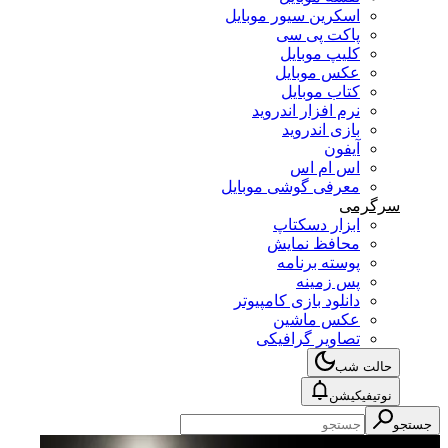
اسکرین سیور موبایل
پاکت پی سی
کلیپ موبایل
عکس موبایل
کتاب موبایل
نرم افزار اندروید
بازی اندروید
آیفون
اس ام اس
معرفی گوشی موبایل
سرگرمی
ابزار دسکتاپ
محافظ نمایش
پوسته برنامه
پس زمینه
دانلود بازی کامپیوتر
عکس ماشین
تصاویر گرافیکی
حالت شب
نوتیفیکیشن
جستجو