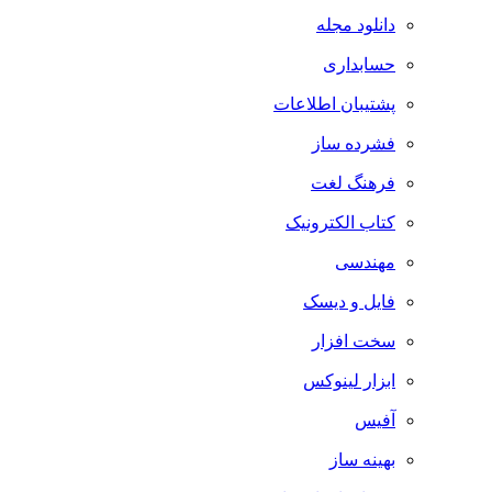
دانلود مجله
حسابداری
پشتیبان اطلاعات
فشرده ساز
فرهنگ لغت
کتاب الکترونیک
مهندسی
فایل و دیسک
سخت افزار
ابزار لینوکس
آفیس
بهینه ساز