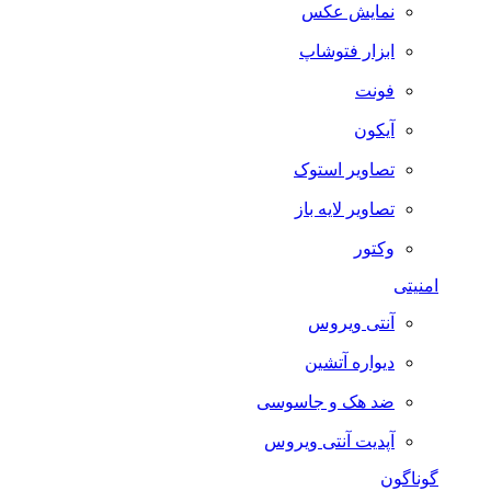
نمایش عکس
ابزار فتوشاپ
فونت
آیکون
تصاویر استوک
تصاویر لایه باز
وکتور
امنیتی
آنتی ویروس
دیواره آتشین
ضد هک و جاسوسی
آپدیت آنتی ویروس
گوناگون