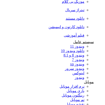
موزیک بی کلام
تیتراژ سریال
دانلود مستند
دانلود کارتون و انیمیشن
فیلم آموزشی
سیستم عامل
ویندوز 11
دانلود ویندوز 10
ویندوز 8 و 8.1
ویندوز 7
ویندوز xp
ویندوز سرور
لینوکس
ویندوز
موبایل
نرم افزار موبایل
بازی موبایل
رینگتون موبایل
تم موبایل
نقشه موبایل