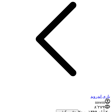
بازی اندروید
nreern
۸٬۲۷۹
۲۰ آبان ۱۳۹۹،‏ ۲:۰۰