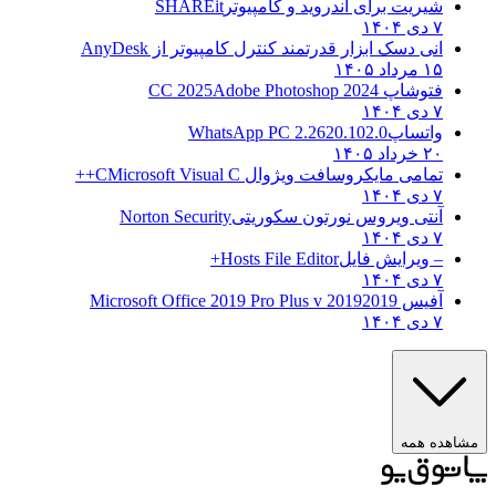
شیریت برای اندروید و کامپیوتر
SHAREit
۷ دی ۱۴۰۴
انی دسک ابزار قدرتمند کنترل کامپیوتر از
AnyDesk
۱۵ مرداد ۱۴۰۵
فتوشاپ CC 2025
Adobe Photoshop 2024
۷ دی ۱۴۰۴
واتساپ
WhatsApp PC 2.2620.102.0
۲۰ خرداد ۱۴۰۵
تمامی مایکروسافت ویژوال C
Microsoft Visual C++
۷ دی ۱۴۰۴
آنتی ویروس نورتون سکوریتی
Norton Security
۷ دی ۱۴۰۴
– ویرایش فایل
Hosts File Editor+
۷ دی ۱۴۰۴
آفیس 2019
2019 Microsoft Office 2019 Pro Plus v
۷ دی ۱۴۰۴
ه همه