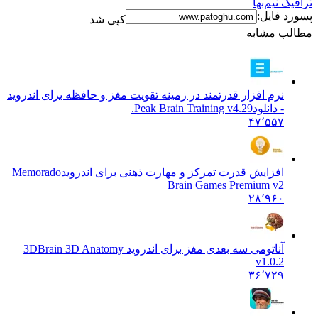
نیم‌بها
فایل:
کپی شد
 مشابه
نرم افزار قدرتمند در زمینه تقویت مغز و حافظه برای اندروید
- دانلود
Peak Brain Training v4.29.
۴۷٬۵۵۷
افزایش قدرت تمرکز و مهارت ذهنی برای اندروید
Memorado
Brain Games Premium v2
۲۸٬۹۶۰
آناتومی سه بعدی مغز برای اندروید 3D
Brain 3D Anatomy
v1.0.2
۳۶٬۷۲۹