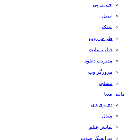
اف.تی.پی
ایمیل
شبکه
طراحی وب
قالب سایت
مدیریت دانلود
مرورگر وب
مسنجر
مالتی مدیا
دی.وی.دی
مبدل
نمایش فیلم
ویرایشگر صوت