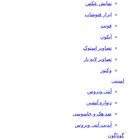
نمایش عکس
ابزار فتوشاپ
فونت
آیکون
تصاویر استوک
تصاویر لایه باز
وکتور
امنیتی
آنتی ویروس
دیواره آتشین
ضد هک و جاسوسی
آپدیت آنتی ویروس
گوناگون