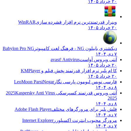
۲۰ خرداد ۱۴۰۵
وینرار قدرتمندترین نرم افزار فشرده سازی
WinRAR
۲۰ خرداد ۱۴۰۵
دیکشنری بابیلون NG - فرهنگ لغت کامپیوتر
Babylon Pro NG
۷ دی ۱۴۰۴
آنتی ویروس آواست
avast! Antivirus
۲۰ خرداد ۱۴۰۵
کا ام پلیر نرم افزار قدرتمند پخش فیلم و
KMPlayer
۲۰ خرداد ۱۴۰۵
فارسی نویس لیومون پارسی نگار
LeoMoon ParsiNegar
۸ دی ۱۴۰۴
آنتی ویروس قدرتمند کسپرسکی 2025
Kaspersky Anti Virus
2025
۸ دی ۱۴۰۴
فلش پلیر برای مرورگرهای مختلف
Adobe Flash Player
۷ دی ۱۴۰۴
مرورگر محبوب اینترنت اکسپلورر
Internet Explorer
۷ دی ۱۴۰۴