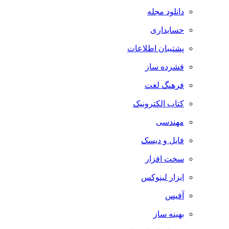
دانلود مجله
حسابداری
پشتیبان اطلاعات
فشرده ساز
فرهنگ لغت
کتاب الکترونیک
مهندسی
فایل و دیسک
سخت افزار
ابزار لینوکس
آفیس
بهینه ساز