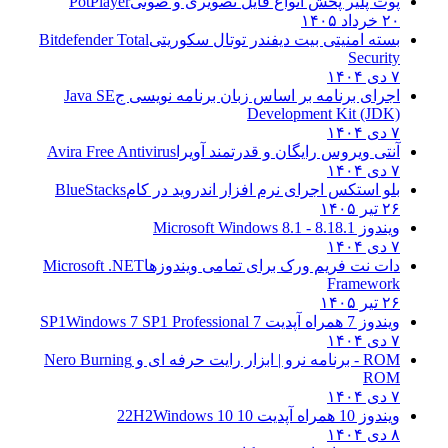
پوت پلیر پخش انواع فایل تصویری و صوتی
PotPlayer
۲۰ خرداد ۱۴۰۵
بسته امنیتی بیت دیفندر توتال سکوریتی
Bitdefender Total
Security
۷ دی ۱۴۰۴
اجرای برنامه بر اساس زبان برنامه نویسی ج
Java SE
Development Kit (JDK)
۷ دی ۱۴۰۴
آنتی ویروس رایگان و قدرتمند آویرا
Avira Free Antivirus
۷ دی ۱۴۰۴
بلو استکس اجرای نرم افزار اندروید در کام
BlueStacks
۲۶ تیر ۱۴۰۵
ویندوز 8.1
8.1 - Microsoft Windows 8.1
۷ دی ۱۴۰۴
دات نت فریم ورک برای تمامی ویندوزها
Microsoft .NET
Framework
۲۶ تیر ۱۴۰۵
ویندوز 7 همراه آپدیت 7 SP1
Windows 7 SP1 Professional
۷ دی ۱۴۰۴
ROM - برنامه نرو | ابزار رایت حرفه ای و
Nero Burning
ROM
۷ دی ۱۴۰۴
ویندوز 10 همراه آپدیت 10 22H2
Windows 10
۸ دی ۱۴۰۴