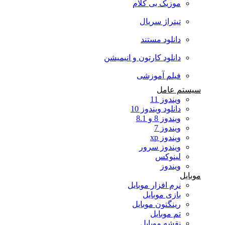
موزیک بی کلام
تیتراژ سریال
دانلود مستند
دانلود کارتون و انیمیشن
فیلم آموزشی
سیستم عامل
ویندوز 11
دانلود ویندوز 10
ویندوز 8 و 8.1
ویندوز 7
ویندوز xp
ویندوز سرور
لینوکس
ویندوز
موبایل
نرم افزار موبایل
بازی موبایل
رینگتون موبایل
تم موبایل
نقشه موبایل