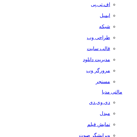
اف.تی.پی
ایمیل
شبکه
طراحی وب
قالب سایت
مدیریت دانلود
مرورگر وب
مسنجر
مالتی مدیا
دی.وی.دی
مبدل
نمایش فیلم
ویرایشگر صوت