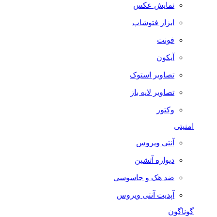
نمایش عکس
ابزار فتوشاپ
فونت
آیکون
تصاویر استوک
تصاویر لایه باز
وکتور
امنیتی
آنتی ویروس
دیواره آتشین
ضد هک و جاسوسی
آپدیت آنتی ویروس
گوناگون