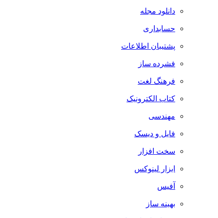
دانلود مجله
حسابداری
پشتیبان اطلاعات
فشرده ساز
فرهنگ لغت
کتاب الکترونیک
مهندسی
فایل و دیسک
سخت افزار
ابزار لینوکس
آفیس
بهینه ساز