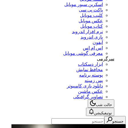
اسکرین سیور موبایل
پاکت پی سی
کلیپ موبایل
عکس موبایل
کتاب موبایل
نرم افزار اندروید
بازی اندروید
آیفون
اس ام اس
معرفی گوشی موبایل
سرگرمی
ابزار دسکتاپ
محافظ نمایش
پوسته برنامه
پس زمینه
دانلود بازی کامپیوتر
عکس ماشین
تصاویر گرافیکی
حالت شب
نوتیفیکیشن
جستجو